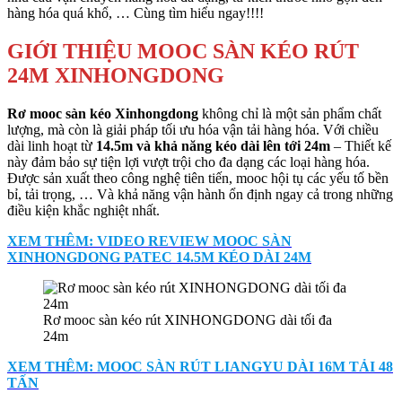
hàng hóa quá khổ, … Cùng tìm hiểu ngay!!!!
GIỚI THIỆU MOOC SÀN KÉO RÚT
24M XINHONGDONG
Rơ mooc sàn kéo Xinhongdong
không chỉ là một sản phẩm chất
lượng, mà còn là giải pháp tối ưu hóa vận tải hàng hóa. Với chiều
dài linh hoạt từ
14.5m và khả năng kéo dài lên tới 24m
– Thiết kế
này đảm bảo sự tiện lợi vượt trội cho đa dạng các loại hàng hóa.
Được sản xuất theo công nghệ tiên tiến, mooc hội tụ các yếu tố bền
bỉ, tải trọng, … Và khả năng vận hành ổn định ngay cả trong những
điều kiện khắc nghiệt nhất.
XEM THÊM: VIDEO REVIEW MOOC SÀN
XINHONGDONG PATEC 14.5M KÉO DÀI 24M
Rơ mooc sàn kéo rút XINHONGDONG dài tối đa
24m
XEM THÊM: MOOC SÀN RÚT LIANGYU DÀI 16M TẢI 48
TẤN