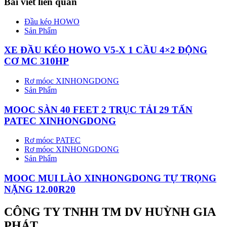
Bài viết liên quan
Đầu kéo HOWO
Sản Phẩm
XE ĐẦU KÉO HOWO V5-X 1 CẦU 4×2 ĐỘNG
CƠ MC 310HP
Rơ móoc XINHONGDONG
Sản Phẩm
MOOC SÀN 40 FEET 2 TRỤC TẢI 29 TẤN
PATEC XINHONGDONG
Rơ móoc PATEC
Rơ móoc XINHONGDONG
Sản Phẩm
MOOC MUI LÀO XINHONGDONG TỰ TRỌNG
NẶNG 12.00R20
CÔNG TY TNHH TM DV HUỲNH GIA
PHÁT