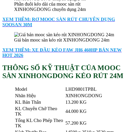
Phần đuôi kéo dài của mooc sàn rút
XINHONGDONG chuyên dụng 24m
XEM THÊM: RƠ MOOC SÀN RÚT CHUYÊN DỤNG
SOOSAN 30M
Giá bán mooc sàn kéo rút XINHONGDONG 24m
XEM THÊM: XE ĐẦU KÉO FAW JH6 460HP BẢN NEW
HOT 2026
THÔNG SỐ KỸ THUẬT CỦA
MOOC
SÀN XINHONGDONG KÉO RÚT 24M
Model
LHD9801TPBL
Nhãn Hiệu
XINHONGDONG
KL Bản Thân
13.200 KG
KL Chuyên Chở Theo
44.000 KG
TK
Tổng KL Cho Phép Theo
57.200 KG
TK