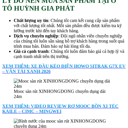
LÝ DO NÊN MUA SẢN PHẨM TẠI Ô
TÔ HUỲNH GIA PHÁT
Chất lượng uy tín
: Chúng tôi cam kết cung cấp sản phẩm
với chất lượng tốt nhất. Mỗi sản phẩm đều được kiểm tra kỹ
lưỡng trước khi đến tay khách hàng.
Dịch vụ chuyên nghiệp
: Đội ngũ nhân viên chuyên nghiệp
của chúng tôi luôn sẵn sàng hỗ trợ khách hàng trong suốt quá
trình mua bán. Đảm bảo sự hài lòng tối đa.
Giá cả cạnh tranh
: Chúng tôi luôn đảm bảo giá cả hợp lý và
cạnh tranh nhất trên thị trường.
XEM THÊM: XE ĐẦU KÉO ĐIỆN HOWO SITRAK G7X EV
– VẬN TẢI XANH 2026
Mooc sàn rút XINHONGDONG chuyên dụng dài
24m
XEM THÊM: VIDEO REVIEW RƠ MOOC BỒN XI TÉC
KAILE – CIMC – MINGWEI