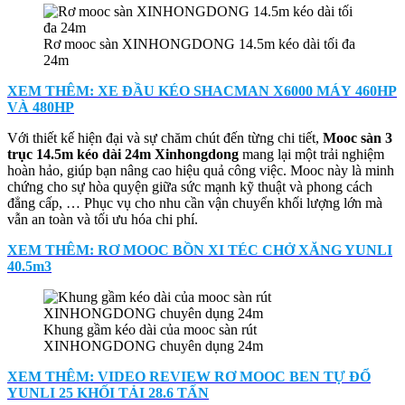
Rơ mooc sàn XINHONGDONG 14.5m kéo dài tối đa
24m
XEM THÊM: XE ĐẦU KÉO SHACMAN X6000 MÁY 460HP
VÀ 480HP
Với thiết kế hiện đại và sự chăm chút đến từng chi tiết,
Mooc sàn 3
trục 14.5m kéo dài 24m Xinhongdong
mang lại một trải nghiệm
hoàn hảo, giúp bạn nâng cao hiệu quả công việc. Mooc này là minh
chứng cho sự hòa quyện giữa sức mạnh kỹ thuật và phong cách
đẳng cấp, … Phục vụ cho nhu cần vận chuyển khối lượng lớn mà
vẫn an toàn và tối ưu hóa chi phí.
XEM THÊM: RƠ MOOC BỒN XI TÉC CHỞ XĂNG YUNLI
40.5m3
Khung gầm kéo dài của mooc sàn rút
XINHONGDONG chuyên dụng 24m
XEM THÊM: VIDEO REVIEW RƠ MOOC BEN TỰ ĐỔ
YUNLI 25 KHỐI TẢI 28.6 TẤN