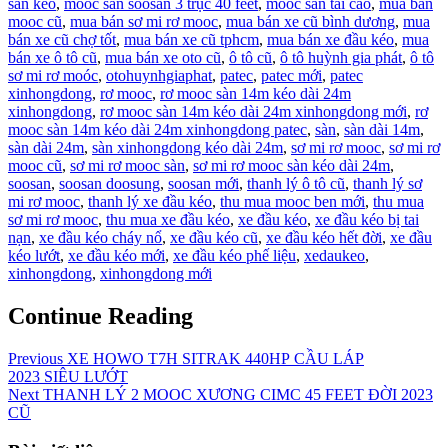
sàn kéo
,
mooc sàn soosan 3 trục 40 feet
,
mooc sàn tải cao
,
mua bán
mooc cũ
,
mua bán sơ mi rơ mooc
,
mua bán xe cũ bình dương
,
mua
bán xe cũ chợ tốt
,
mua bán xe cũ tphcm
,
mua bán xe đầu kéo
,
mua
bán xe ô tô cũ
,
mua bán xe oto cũ
,
ô tô cũ
,
ô tô huỳnh gia phát
,
ô tô
sơ mi rơ moóc
,
otohuynhgiaphat
,
patec
,
patec mới
,
patec
xinhongdong
,
rơ mooc
,
rơ mooc sàn 14m kéo dài 24m
xinhongdong
,
rơ mooc sàn 14m kéo dài 24m xinhongdong mới
,
rơ
mooc sàn 14m kéo dài 24m xinhongdong patec
,
sàn
,
sàn dài 14m
,
sàn dài 24m
,
sàn xinhongdong kéo dài 24m
,
sơ mi rơ mooc
,
sơ mi rơ
mooc cũ
,
sơ mi rơ mooc sàn
,
sơ mi rơ mooc sàn kéo dài 24m
,
soosan
,
soosan doosung
,
soosan mới
,
thanh lý ô tô cũ
,
thanh lý sơ
mi rơ mooc
,
thanh lý xe đầu kéo
,
thu mua mooc ben mới
,
thu mua
sơ mi rơ mooc
,
thu mua xe đầu kéo
,
xe đầu kéo
,
xe đầu kéo bị tai
nạn
,
xe đầu kéo cháy nổ
,
xe đầu kéo cũ
,
xe đầu kéo hết đời
,
xe đầu
kéo lướt
,
xe đầu kéo mới
,
xe đầu kéo phế liệu
,
xedaukeo
,
xinhongdong
,
xinhongdong mới
Continue Reading
Previous
XE HOWO T7H SITRAK 440HP CẦU LÁP
2023 SIÊU LƯỚT
Next
THANH LÝ 2 MOOC XƯƠNG CIMC 45 FEET ĐỜI 2023
CŨ