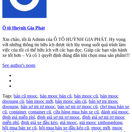
Ô tô Huỳnh Gia Phát
Xin chào, tôi là Admin của Ô TÔ HUỲNH GIA PHÁT. Hy vọng
với những thông tin hữu ích được tích lũy trong suốt quá trình làm
việc của tôi có thể hữu ích với các bạn đọc. Giúp các bạn vận hành
xe tốt hơn – Và có 1 quyết định đúng đắn khi chọn mua sản phẩm!!!
See author's posts
Tags:
bán cũ mooc
,
bán mooc bản cũ
,
bán mooc cũ
,
bán mooc
doosung cũ
,
bán mooc mới
,
bán mooc sàn cũ
,
bán sơ mi mooc
doosung
,
bán sơ mi rơ mooc
,
bán sơ mi rơ mooc cũ
,
chợ mua bán xe
cũ
,
container
,
container cũ
,
cửa hàng mua bán xe cũ
,
đánh giá mooc
,
định giá miễn phí
,
định giá sơ mi rơ mooc
,
định giá sơ mi rơ mooc
miễn phí
,
định giá xe đầu kéo
,
giá mooc
,
giá mooc xinhongdong
,
hội mua bán xe cũ
,
hội mua bán xe đầu kéo cũ
,
mooc mới
,
mooc