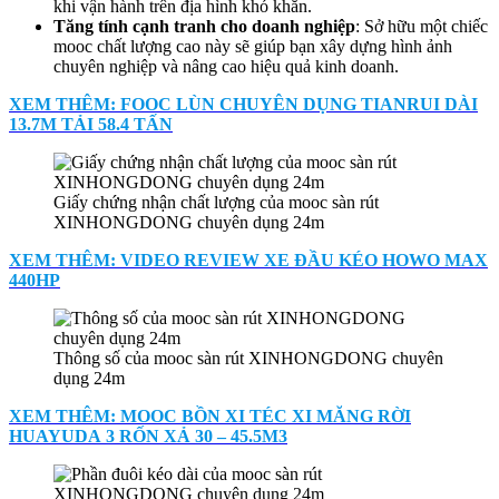
khi vận hành trên địa hình khó khăn.
Tăng tính cạnh tranh cho doanh nghiệp
: Sở hữu một chiếc
mooc chất lượng cao này sẽ giúp bạn xây dựng hình ảnh
chuyên nghiệp và nâng cao hiệu quả kinh doanh.
XEM THÊM: FOOC LÙN CHUYÊN DỤNG TIANRUI DÀI
13.7M TẢI 58.4 TẤN
Giấy chứng nhận chất lượng của mooc sàn rút
XINHONGDONG chuyên dụng 24m
XEM THÊM: VIDEO REVIEW XE ĐẦU KÉO HOWO MAX
440HP
Thông số của mooc sàn rút XINHONGDONG chuyên
dụng 24m
XEM THÊM: MOOC BỒN XI TÉC XI MĂNG RỜI
HUAYUDA 3 RỐN XẢ 30 – 45.5M3