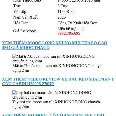
Kích Thước Bao
14500 x 2510 x 2520 mm
Trục
3 Trục
Vỏ Lốp
11.00R20
Năm Sản Xuất
2025
Hóa Đơn
Công Ty Xuất Hóa Đơn
Liên hệ trực tiếp
Giá Rơ Mooc
0932.795.695
XEM THÊM: MOOC LỒNG KHUNG MUI THACO CAO
4M | GIÁ MOOC THACO
Mặt trước của mooc sàn rút XINHONGDONG chuyên
dụng 24m
XEM THÊM: VIDEO REVIEW XE ĐẦU KÉO SHACMAN 1
CẦU CABIN H3000S 270HP
Tay hơi của mooc sàn rút XINHONGDONG chuyên
dụng 24m
XEM THÊM: RƠ MOOC CỔ CÒ ASEAN 50 FEET DÀI