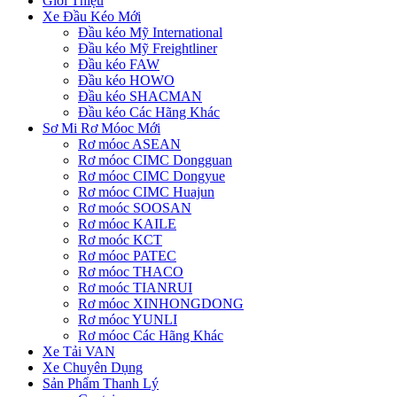
Giới Thiệu
Xe Đầu Kéo Mới
Đầu kéo Mỹ International
Đầu kéo Mỹ Freightliner
Đầu kéo FAW
Đầu kéo HOWO
Đầu kéo SHACMAN
Đầu kéo Các Hãng Khác
Sơ Mi Rơ Móoc Mới
Rơ móoc ASEAN
Rơ móoc CIMC Dongguan
Rơ móoc CIMC Dongyue
Rơ móoc CIMC Huajun
Rơ moóc SOOSAN
Rơ móoc KAILE
Rơ moóc KCT
Rơ móoc PATEC
Rơ móoc THACO
Rơ moóc TIANRUI
Rơ móoc XINHONGDONG
Rơ móoc YUNLI
Rơ móoc Các Hãng Khác
Xe Tải VAN
Xe Chuyên Dụng
Sản Phẩm Thanh Lý