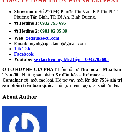
CÔNG TY TNHH TM DV HUỲNH GIA PHÁT
Showroom:
Số 256 Mỹ Phước Tân Vạn, KP Tân Phú 1,
Phường Tân Bình, TP. Dĩ An, Bình Dương.
☎️ Hotline 1:
0932 795 695
☎️ Hotline 2:
0981 82 35 39
Web:
xedaukeocu.com
Email:
huynhgiaphatauto@gmail.com
Tik Tok
Facebook
Youtube:
xe đầu kéo mỹ Mr.Diện – 0932795695
Ô TÔ HUỲNH GIA PHÁT
luôn hỗ trợ
Thu mua – Mua bán –
Trao
đổi
. Những sản phẩm
Xe đầu kéo – Rơ mooc –
Container
cũ, mới các loại. Hỗ trợ vay mới lên đến
75% giá trị
sản phẩm trên toàn quốc
. Thủ tục nhanh gọn, lãi suất ưu đãi.
About Author