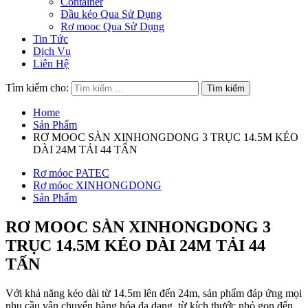
Container
Đầu kéo Qua Sử Dụng
Rơ mooc Qua Sử Dụng
Tin Tức
Dịch Vụ
Liên Hệ
Tìm kiếm cho:
Home
Sản Phẩm
RƠ MOOC SÀN XINHONGDONG 3 TRỤC 14.5M KÉO
DÀI 24M TẢI 44 TẤN
Rơ móoc PATEC
Rơ móoc XINHONGDONG
Sản Phẩm
RƠ MOOC SÀN XINHONGDONG 3
TRỤC 14.5M KÉO DÀI 24M TẢI 44
TẤN
Với khả năng kéo dài từ 14.5m lên đến 24m, sản phẩm đáp ứng mọi
nhu cầu vận chuyển hàng hóa đa dạng, từ kích thước nhỏ gọn đến