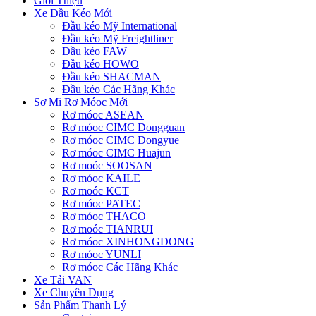
Giới Thiệu
Xe Đầu Kéo Mới
Đầu kéo Mỹ International
Đầu kéo Mỹ Freightliner
Đầu kéo FAW
Đầu kéo HOWO
Đầu kéo SHACMAN
Đầu kéo Các Hãng Khác
Sơ Mi Rơ Móoc Mới
Rơ móoc ASEAN
Rơ móoc CIMC Dongguan
Rơ móoc CIMC Dongyue
Rơ móoc CIMC Huajun
Rơ moóc SOOSAN
Rơ móoc KAILE
Rơ moóc KCT
Rơ móoc PATEC
Rơ móoc THACO
Rơ moóc TIANRUI
Rơ móoc XINHONGDONG
Rơ móoc YUNLI
Rơ móoc Các Hãng Khác
Xe Tải VAN
Xe Chuyên Dụng
Sản Phẩm Thanh Lý