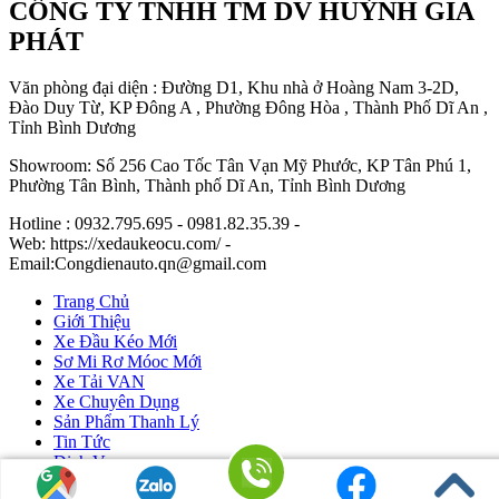
CÔNG TY TNHH TM DV HUỲNH GIA
PHÁT
Văn phòng đại diện : Đường D1, Khu nhà ở Hoàng Nam 3-2D,
Đào Duy Từ, KP Đông A , Phường Đông Hòa , Thành Phố Dĩ An ,
Tỉnh Bình Dương
Showroom: Số 256 Cao Tốc Tân Vạn Mỹ Phước, KP Tân Phú 1,
Phường Tân Bình, Thành phố Dĩ An, Tỉnh Bình Dương
Hotline : 0932.795.695 - 0981.82.35.39 -
Web: https://xedaukeocu.com/ -
Email:Congdienauto.qn@gmail.com
Trang Chủ
Giới Thiệu
Xe Đầu Kéo Mới
Sơ Mi Rơ Móoc Mới
Xe Tải VAN
Xe Chuyên Dụng
Sản Phẩm Thanh Lý
Tin Tức
Dịch Vụ
Liên Hệ