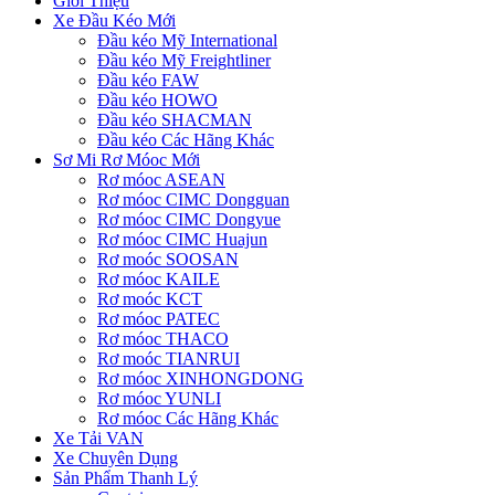
Giới Thiệu
Xe Đầu Kéo Mới
Đầu kéo Mỹ International
Đầu kéo Mỹ Freightliner
Đầu kéo FAW
Đầu kéo HOWO
Đầu kéo SHACMAN
Đầu kéo Các Hãng Khác
Sơ Mi Rơ Móoc Mới
Rơ móoc ASEAN
Rơ móoc CIMC Dongguan
Rơ móoc CIMC Dongyue
Rơ móoc CIMC Huajun
Rơ moóc SOOSAN
Rơ móoc KAILE
Rơ moóc KCT
Rơ móoc PATEC
Rơ móoc THACO
Rơ moóc TIANRUI
Rơ móoc XINHONGDONG
Rơ móoc YUNLI
Rơ móoc Các Hãng Khác
Xe Tải VAN
Xe Chuyên Dụng
Sản Phẩm Thanh Lý