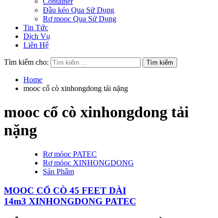
Container
Đầu kéo Qua Sử Dụng
Rơ mooc Qua Sử Dụng
Tin Tức
Dịch Vụ
Liên Hệ
Tìm kiếm cho:
Home
mooc cổ cò xinhongdong tải nặng
mooc cổ cò xinhongdong tải
nặng
Rơ móoc PATEC
Rơ móoc XINHONGDONG
Sản Phẩm
MOOC CỔ CÒ 45 FEET DÀI
14m3 XINHONGDONG PATEC