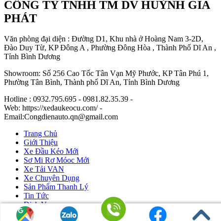
CÔNG TY TNHH TM DV HUỲNH GIA
PHÁT
Văn phòng đại diện : Đường D1, Khu nhà ở Hoàng Nam 3-2D,
Đào Duy Từ, KP Đông A , Phường Đông Hòa , Thành Phố Dĩ An ,
Tỉnh Bình Dương
Showroom: Số 256 Cao Tốc Tân Vạn Mỹ Phước, KP Tân Phú 1,
Phường Tân Bình, Thành phố Dĩ An, Tỉnh Bình Dương
Hotline : 0932.795.695 - 0981.82.35.39 -
Web: https://xedaukeocu.com/ -
Email:Congdienauto.qn@gmail.com
Trang Chủ
Giới Thiệu
Xe Đầu Kéo Mới
Sơ Mi Rơ Móoc Mới
Xe Tải VAN
Xe Chuyên Dụng
Sản Phẩm Thanh Lý
Tin Tức
Dịch Vụ
Liên Hệ