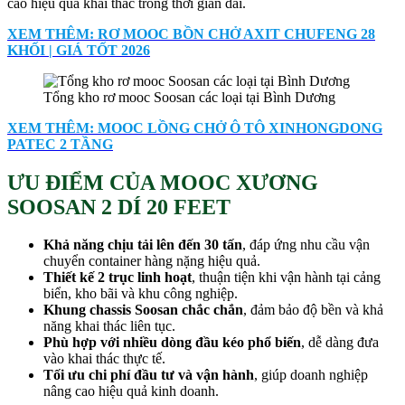
cao hiệu quả khai thác trong thời gian dài.
XEM THÊM: RƠ MOOC BỒN CHỞ AXIT CHUFENG 28
KHỐI | GIÁ TỐT 2026
Tổng kho rơ mooc Soosan các loại tại Bình Dương
XEM THÊM: MOOC LỒNG CHỞ Ô TÔ XINHONGDONG
PATEC 2 TẦNG
ƯU ĐIỂM CỦA MOOC XƯƠNG
SOOSAN 2 DÍ 20 FEET
Khả năng chịu tải lên đến 30 tấn
, đáp ứng nhu cầu vận
chuyển container hàng nặng hiệu quả.
Thiết kế 2 trục linh hoạt
, thuận tiện khi vận hành tại cảng
biển, kho bãi và khu công nghiệp.
Khung chassis Soosan chắc chắn
, đảm bảo độ bền và khả
năng khai thác liên tục.
Phù hợp với nhiều dòng đầu kéo phổ biến
, dễ dàng đưa
vào khai thác thực tế.
Tối ưu chi phí đầu tư và vận hành
, giúp doanh nghiệp
nâng cao hiệu quả kinh doanh.