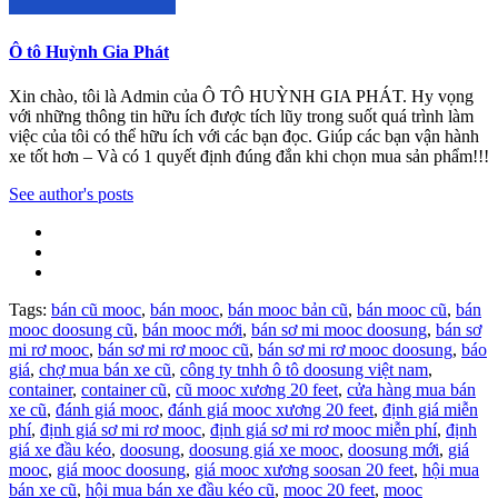
Ô tô Huỳnh Gia Phát
Xin chào, tôi là Admin của Ô TÔ HUỲNH GIA PHÁT. Hy vọng
với những thông tin hữu ích được tích lũy trong suốt quá trình làm
việc của tôi có thể hữu ích với các bạn đọc. Giúp các bạn vận hành
xe tốt hơn – Và có 1 quyết định đúng đắn khi chọn mua sản phẩm!!!
See author's posts
Tags:
bán cũ mooc
,
bán mooc
,
bán mooc bản cũ
,
bán mooc cũ
,
bán
mooc doosung cũ
,
bán mooc mới
,
bán sơ mi mooc doosung
,
bán sơ
mi rơ mooc
,
bán sơ mi rơ mooc cũ
,
bán sơ mi rơ mooc doosung
,
báo
giá
,
chợ mua bán xe cũ
,
công ty tnhh ô tô doosung việt nam
,
container
,
container cũ
,
cũ mooc xương 20 feet
,
cửa hàng mua bán
xe cũ
,
đánh giá mooc
,
đánh giá mooc xương 20 feet
,
định giá miễn
phí
,
định giá sơ mi rơ mooc
,
định giá sơ mi rơ mooc miễn phí
,
định
giá xe đầu kéo
,
doosung
,
doosung giá xe mooc
,
doosung mới
,
giá
mooc
,
giá mooc doosung
,
giá mooc xương soosan 20 feet
,
hội mua
bán xe cũ
,
hội mua bán xe đầu kéo cũ
,
mooc 20 feet
,
mooc