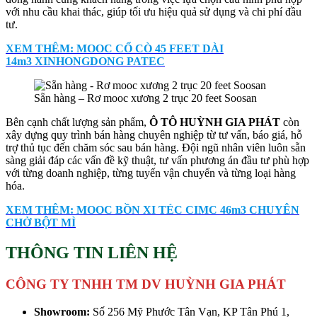
với nhu cầu khai thác, giúp tối ưu hiệu quả sử dụng và chi phí đầu
tư.
XEM THÊM: MOOC CỔ CÒ 45 FEET DÀI
14m3 XINHONGDONG PATEC
Sẵn hàng – Rơ mooc xương 2 trục 20 feet Soosan
Bên cạnh chất lượng sản phẩm,
Ô TÔ HUỲNH GIA PHÁT
còn
xây dựng quy trình bán hàng chuyên nghiệp từ tư vấn, báo giá, hỗ
trợ thủ tục đến chăm sóc sau bán hàng. Đội ngũ nhân viên luôn sẵn
sàng giải đáp các vấn đề kỹ thuật, tư vấn phương án đầu tư phù hợp
với từng doanh nghiệp, từng tuyến vận chuyển và từng loại hàng
hóa.
XEM THÊM: MOOC BỒN XI TÉC CIMC 46m3 CHUYÊN
CHỞ BỘT MÌ
THÔNG TIN LIÊN HỆ
CÔNG TY TNHH TM DV HUỲNH GIA PHÁT
Showroom:
Số 256 Mỹ Phước Tân Vạn, KP Tân Phú 1,