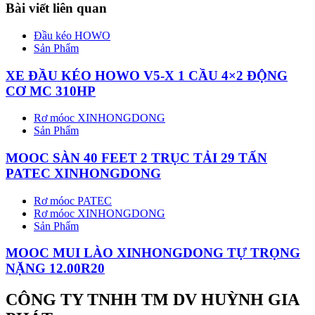
Bài viết liên quan
Đầu kéo HOWO
Sản Phẩm
XE ĐẦU KÉO HOWO V5-X 1 CẦU 4×2 ĐỘNG
CƠ MC 310HP
Rơ móoc XINHONGDONG
Sản Phẩm
MOOC SÀN 40 FEET 2 TRỤC TẢI 29 TẤN
PATEC XINHONGDONG
Rơ móoc PATEC
Rơ móoc XINHONGDONG
Sản Phẩm
MOOC MUI LÀO XINHONGDONG TỰ TRỌNG
NẶNG 12.00R20
CÔNG TY TNHH TM DV HUỲNH GIA