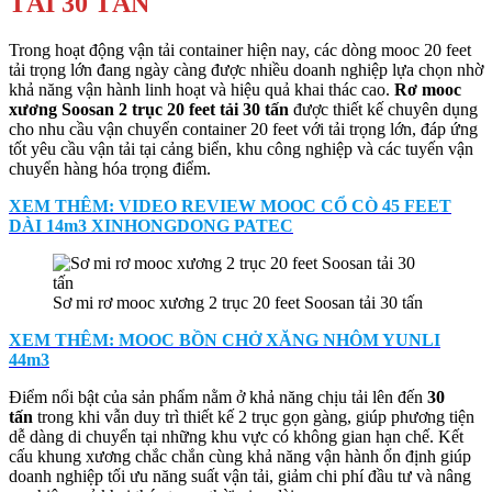
TẢI 30 TẤN
Trong hoạt động vận tải container hiện nay, các dòng mooc 20 feet
tải trọng lớn đang ngày càng được nhiều doanh nghiệp lựa chọn nhờ
khả năng vận hành linh hoạt và hiệu quả khai thác cao.
Rơ mooc
xương Soosan 2 trục 20 feet tải 30 tấn
được thiết kế chuyên dụng
cho nhu cầu vận chuyển container 20 feet với tải trọng lớn, đáp ứng
tốt yêu cầu vận tải tại cảng biển, khu công nghiệp và các tuyến vận
chuyển hàng hóa trọng điểm.
XEM THÊM: VIDEO REVIEW MOOC CỔ CÒ 45 FEET
DÀI 14m3 XINHONGDONG PATEC
Sơ mi rơ mooc xương 2 trục 20 feet Soosan tải 30 tấn
XEM THÊM: MOOC BỒN CHỞ XĂNG NHÔM YUNLI
44m3
Điểm nổi bật của sản phẩm nằm ở khả năng chịu tải lên đến
30
tấn
trong khi vẫn duy trì thiết kế 2 trục gọn gàng, giúp phương tiện
dễ dàng di chuyển tại những khu vực có không gian hạn chế. Kết
cấu khung xương chắc chắn cùng khả năng vận hành ổn định giúp
doanh nghiệp tối ưu năng suất vận tải, giảm chi phí đầu tư và nâng