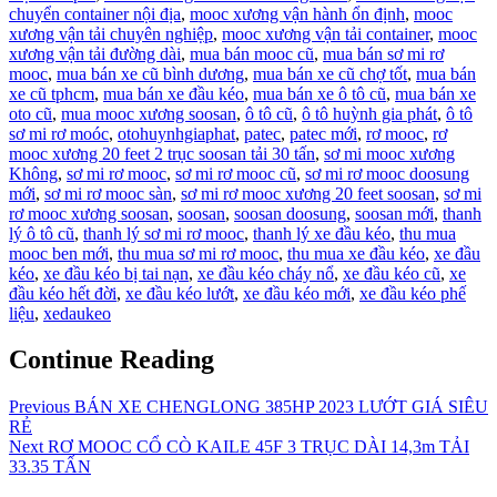
chuyển container nội địa
,
mooc xương vận hành ổn định
,
mooc
xương vận tải chuyên nghiệp
,
mooc xương vận tải container
,
mooc
xương vận tải đường dài
,
mua bán mooc cũ
,
mua bán sơ mi rơ
mooc
,
mua bán xe cũ bình dương
,
mua bán xe cũ chợ tốt
,
mua bán
xe cũ tphcm
,
mua bán xe đầu kéo
,
mua bán xe ô tô cũ
,
mua bán xe
oto cũ
,
mua mooc xương soosan
,
ô tô cũ
,
ô tô huỳnh gia phát
,
ô tô
sơ mi rơ moóc
,
otohuynhgiaphat
,
patec
,
patec mới
,
rơ mooc
,
rơ
mooc xương 20 feet 2 trục soosan tải 30 tấn
,
sơ mi mooc xương
Không
,
sơ mi rơ mooc
,
sơ mi rơ mooc cũ
,
sơ mi rơ mooc doosung
mới
,
sơ mi rơ mooc sàn
,
sơ mi rơ mooc xương 20 feet soosan
,
sơ mi
rơ mooc xương soosan
,
soosan
,
soosan doosung
,
soosan mới
,
thanh
lý ô tô cũ
,
thanh lý sơ mi rơ mooc
,
thanh lý xe đầu kéo
,
thu mua
mooc ben mới
,
thu mua sơ mi rơ mooc
,
thu mua xe đầu kéo
,
xe đầu
kéo
,
xe đầu kéo bị tai nạn
,
xe đầu kéo cháy nổ
,
xe đầu kéo cũ
,
xe
đầu kéo hết đời
,
xe đầu kéo lướt
,
xe đầu kéo mới
,
xe đầu kéo phế
liệu
,
xedaukeo
Continue Reading
Previous
BÁN XE CHENGLONG 385HP 2023 LƯỚT GIÁ SIÊU
RẺ
Next
RƠ MOOC CỔ CÒ KAILE 45F 3 TRỤC DÀI 14,3m TẢI
33.35 TẤN