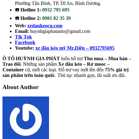
Phường Tân Bình, TP. Dĩ An, Bình Dương.
☎️ Hotline 1:
0932 795 695
☎️ Hotline 2:
0981 82 35 39
Web:
xedaukeocu.com
Email:
huynhgiaphatauto@gmail.com
Tik Tok
Facebook
Youtube:
xe đầu kéo mỹ Mr.Diện – 0932795695
Ô TÔ HUỲNH GIA PHÁT
luôn hỗ trợ
Thu mua – Mua bán –
Trao
đổi
. Những sản phẩm
Xe đầu kéo – Rơ mooc –
Container
cũ, mới các loại. Hỗ trợ vay mới lên đến
75% giá trị
sản phẩm trên toàn quốc
. Thủ tục nhanh gọn, lãi suất ưu đãi.
About Author