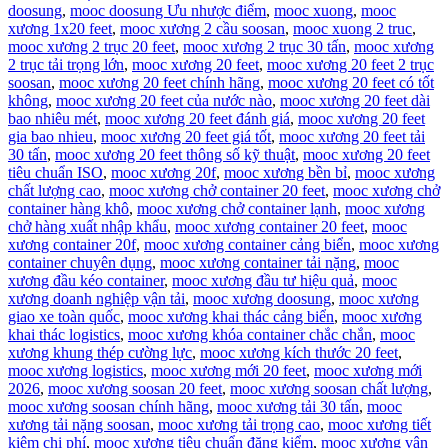
doosung
,
mooc doosung Ưu nhược điểm
,
mooc xuong
,
mooc
xương 1x20 feet
,
mooc xương 2 cầu soosan
,
mooc xuong 2 truc
,
mooc xương 2 trục 20 feet
,
mooc xương 2 trục 30 tấn
,
mooc xương
2 trục tải trọng lớn
,
mooc xương 20 feet
,
mooc xương 20 feet 2 trục
soosan
,
mooc xương 20 feet chính hãng
,
mooc xương 20 feet có tốt
không
,
mooc xương 20 feet của nước nào
,
mooc xương 20 feet dài
bao nhiêu mét
,
mooc xương 20 feet đánh giá
,
mooc xương 20 feet
gia bao nhieu
,
mooc xương 20 feet giá tốt
,
mooc xương 20 feet tải
30 tấn
,
mooc xương 20 feet thông số kỹ thuật
,
mooc xương 20 feet
tiêu chuẩn ISO
,
mooc xương 20f
,
mooc xương bền bỉ
,
mooc xương
chất lượng cao
,
mooc xương chở container 20 feet
,
mooc xương chở
container hàng khô
,
mooc xương chở container lạnh
,
mooc xương
chở hàng xuất nhập khẩu
,
mooc xương container 20 feet
,
mooc
xương container 20f
,
mooc xương container cảng biển
,
mooc xương
container chuyên dụng
,
mooc xương container tải nặng
,
mooc
xương đầu kéo container
,
mooc xương đầu tư hiệu quả
,
mooc
xương doanh nghiệp vận tải
,
mooc xương doosung
,
mooc xương
giao xe toàn quốc
,
mooc xương khai thác cảng biển
,
mooc xương
khai thác logistics
,
mooc xương khóa container chắc chắn
,
mooc
xương khung thép cường lực
,
mooc xương kích thước 20 feet
,
mooc xương logistics
,
mooc xương mới 20 feet
,
mooc xương mới
2026
,
mooc xương soosan 20 feet
,
mooc xương soosan chất lượng
,
mooc xương soosan chính hãng
,
mooc xương tải 30 tấn
,
mooc
xương tải nặng soosan
,
mooc xương tải trọng cao
,
mooc xương tiết
kiệm chi phí
,
mooc xương tiêu chuẩn đăng kiểm
,
mooc xương vận