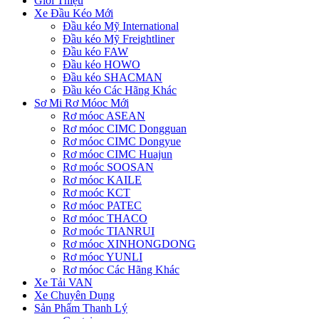
Giới Thiệu
Xe Đầu Kéo Mới
Đầu kéo Mỹ International
Đầu kéo Mỹ Freightliner
Đầu kéo FAW
Đầu kéo HOWO
Đầu kéo SHACMAN
Đầu kéo Các Hãng Khác
Sơ Mi Rơ Móoc Mới
Rơ móoc ASEAN
Rơ móoc CIMC Dongguan
Rơ móoc CIMC Dongyue
Rơ móoc CIMC Huajun
Rơ moóc SOOSAN
Rơ móoc KAILE
Rơ moóc KCT
Rơ móoc PATEC
Rơ móoc THACO
Rơ moóc TIANRUI
Rơ móoc XINHONGDONG
Rơ móoc YUNLI
Rơ móoc Các Hãng Khác
Xe Tải VAN
Xe Chuyên Dụng
Sản Phẩm Thanh Lý