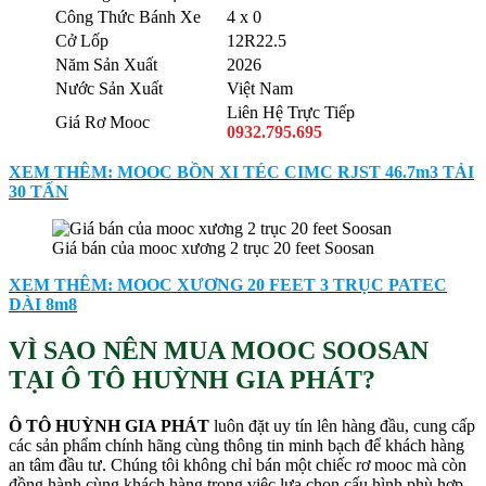
Công Thức Bánh Xe
4 x 0
Cở Lốp
12R22.5
Năm Sản Xuất
2026
Nước Sản Xuất
Việt Nam
Liên Hệ Trực Tiếp
Giá Rơ Mooc
0932.795.695
XEM THÊM: MOOC BỒN XI TÉC CIMC RJST 46.7m3 TẢI
30 TẤN
Giá bán của mooc xương 2 trục 20 feet Soosan
XEM THÊM: MOOC XƯƠNG 20 FEET 3 TRỤC PATEC
DÀI 8m8
VÌ SAO NÊN MUA MOOC SOOSAN
TẠI Ô TÔ HUỲNH GIA PHÁT?
Ô TÔ HUỲNH GIA PHÁT
luôn đặt uy tín lên hàng đầu, cung cấp
các sản phẩm chính hãng cùng thông tin minh bạch để khách hàng
an tâm đầu tư. Chúng tôi không chỉ bán một chiếc rơ mooc mà còn
đồng hành cùng khách hàng trong việc lựa chọn cấu hình phù hợp