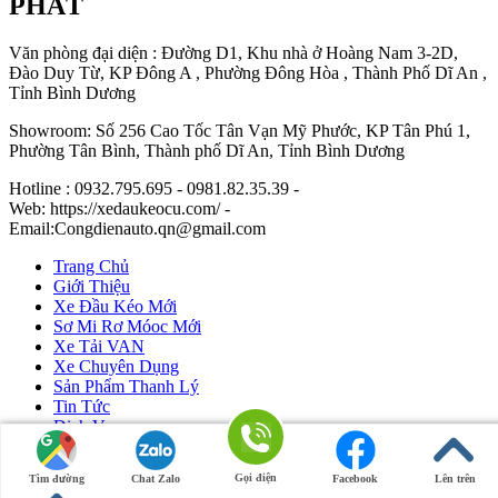
PHÁT
Văn phòng đại diện : Đường D1, Khu nhà ở Hoàng Nam 3-2D,
Đào Duy Từ, KP Đông A , Phường Đông Hòa , Thành Phố Dĩ An ,
Tỉnh Bình Dương
Showroom: Số 256 Cao Tốc Tân Vạn Mỹ Phước, KP Tân Phú 1,
Phường Tân Bình, Thành phố Dĩ An, Tỉnh Bình Dương
Hotline : 0932.795.695 - 0981.82.35.39 -
Web: https://xedaukeocu.com/ -
Email:Congdienauto.qn@gmail.com
Trang Chủ
Giới Thiệu
Xe Đầu Kéo Mới
Sơ Mi Rơ Móoc Mới
Xe Tải VAN
Xe Chuyên Dụng
Sản Phẩm Thanh Lý
Tin Tức
Dịch Vụ
Liên Hệ
Gọi điện
Tìm đường
Chat Zalo
Facebook
Lên trên
Ô Tô Huỳnh Gia Phát
|
Xe Đầu Kéo Mỹ
by Huỳnh Gia Phát.