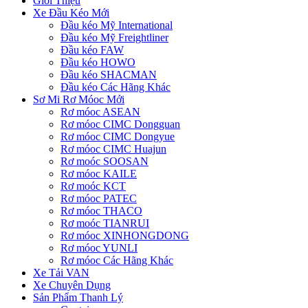
Giới Thiệu
Xe Đầu Kéo Mới
Đầu kéo Mỹ International
Đầu kéo Mỹ Freightliner
Đầu kéo FAW
Đầu kéo HOWO
Đầu kéo SHACMAN
Đầu kéo Các Hãng Khác
Sơ Mi Rơ Móoc Mới
Rơ móoc ASEAN
Rơ móoc CIMC Dongguan
Rơ móoc CIMC Dongyue
Rơ móoc CIMC Huajun
Rơ moóc SOOSAN
Rơ móoc KAILE
Rơ moóc KCT
Rơ móoc PATEC
Rơ móoc THACO
Rơ moóc TIANRUI
Rơ móoc XINHONGDONG
Rơ móoc YUNLI
Rơ móoc Các Hãng Khác
Xe Tải VAN
Xe Chuyên Dụng
Sản Phẩm Thanh Lý