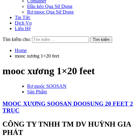
Container
Đầu kéo Qua Sử Dụng
Rơ mooc Qua Sử Dụng
Tin Tức
Dịch Vụ
Liên Hệ
Tìm kiếm cho:
Home
mooc xương 1×20 feet
mooc xương 1×20 feet
Rơ moóc SOOSAN
Sản Phẩm
MOOC XƯƠNG SOOSAN DOOSUNG 20 FEET 2
TRỤC
CÔNG TY TNHH TM DV HUỲNH GIA
PHÁT