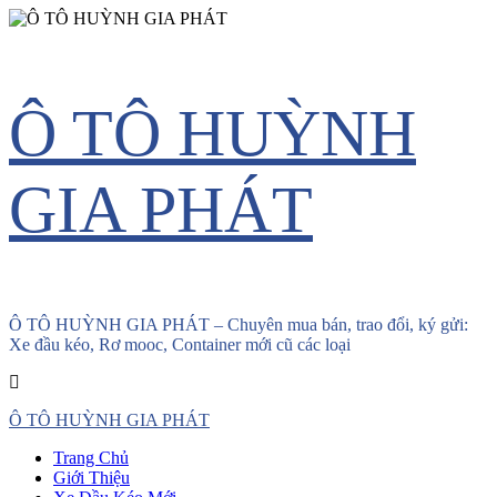
Skip
Ô TÔ HUỲNH
to
content
GIA PHÁT
Ô TÔ HUỲNH GIA PHÁT – Chuyên mua bán, trao đổi, ký gửi:
Xe đầu kéo, Rơ mooc, Container mới cũ các loại
Primary
Ô TÔ HUỲNH GIA PHÁT
Menu
Trang Chủ
Giới Thiệu