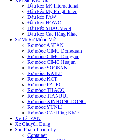
Xe Đầu Kéo Mới
Đầu kéo Mỹ International
Đầu kéo Mỹ Freightliner
Đầu kéo FAW
Đầu kéo HOWO
Đầu kéo SHACMAN
Đầu kéo Các Hãng Khác
Sơ Mi Rơ Móoc Mới
Rơ móoc ASEAN
Rơ móoc CIMC Dongguan
Rơ móoc CIMC Dongyue
Rơ móoc CIMC Huajun
Rơ moóc SOOSAN
Rơ móoc KAILE
Rơ moóc KCT
Rơ móoc PATEC
Rơ móoc THACO
Rơ moóc TIANRUI
Rơ móoc XINHONGDONG
Rơ móoc YUNLI
Rơ móoc Các Hãng Khác
Xe Tải VAN
Xe Chuyên Dụng
Sản Phẩm Thanh Lý
Container