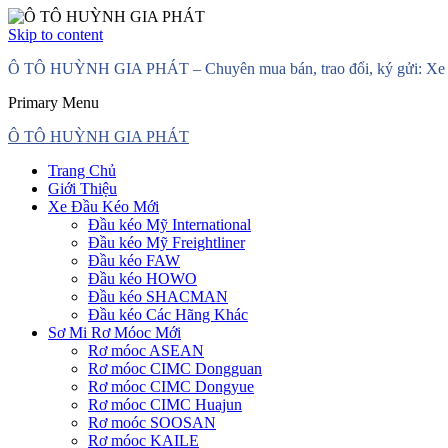
Skip to content
Ô TÔ HUỲNH GIA PHÁT – Chuyên mua bán, trao đổi, ký gửi: Xe đầ
Primary Menu
Ô TÔ HUỲNH GIA PHÁT
Trang Chủ
Giới Thiệu
Xe Đầu Kéo Mới
Đầu kéo Mỹ International
Đầu kéo Mỹ Freightliner
Đầu kéo FAW
Đầu kéo HOWO
Đầu kéo SHACMAN
Đầu kéo Các Hãng Khác
Sơ Mi Rơ Móoc Mới
Rơ móoc ASEAN
Rơ móoc CIMC Dongguan
Rơ móoc CIMC Dongyue
Rơ móoc CIMC Huajun
Rơ moóc SOOSAN
Rơ móoc KAILE