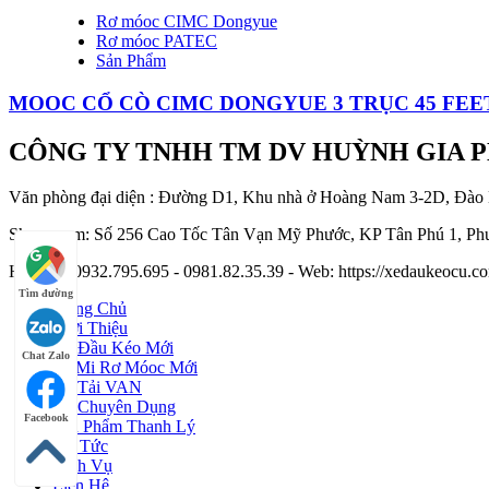
Rơ móoc CIMC Dongyue
Rơ móoc PATEC
Sản Phẩm
MOOC CỔ CÒ CIMC DONGYUE 3 TRỤC 45 FEET 
CÔNG TY TNHH TM DV HUỲNH GIA 
Văn phòng đại diện : Đường D1, Khu nhà ở Hoàng Nam 3-2D, Đào
Showroom: Số 256 Cao Tốc Tân Vạn Mỹ Phước, KP Tân Phú 1, Phư
Hotline : 0932.795.695 - 0981.82.35.39 - Web: https://xedaukeocu
Tìm đường
Trang Chủ
Giới Thiệu
Xe Đầu Kéo Mới
Chat Zalo
Sơ Mi Rơ Móoc Mới
Xe Tải VAN
Xe Chuyên Dụng
Facebook
Sản Phẩm Thanh Lý
Tin Tức
Dịch Vụ
Liên Hệ