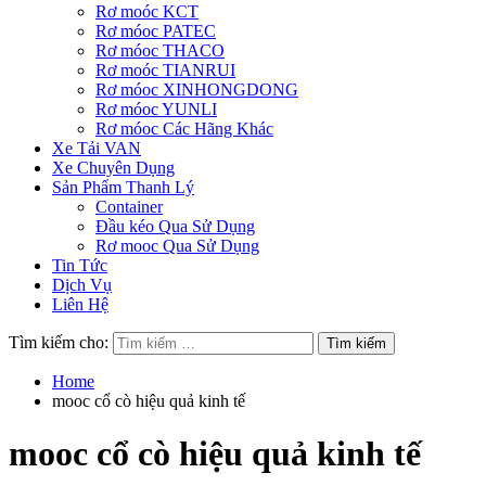
Rơ moóc KCT
Rơ móoc PATEC
Rơ móoc THACO
Rơ moóc TIANRUI
Rơ móoc XINHONGDONG
Rơ móoc YUNLI
Rơ móoc Các Hãng Khác
Xe Tải VAN
Xe Chuyên Dụng
Sản Phẩm Thanh Lý
Container
Đầu kéo Qua Sử Dụng
Rơ mooc Qua Sử Dụng
Tin Tức
Dịch Vụ
Liên Hệ
Tìm kiếm cho:
Home
mooc cổ cò hiệu quả kinh tế
mooc cổ cò hiệu quả kinh tế