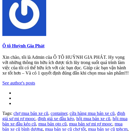
Ô tô Huỳnh Gia Phát
Xin chào, tôi là Admin của Ô TÔ HUỲNH GIA PHÁT. Hy vọng
với những thông tin hữu ích được tích lũy trong suốt quá trình làm
việc của tôi có thể hữu ích với các bạn đọc. Giúp các bạn vận hành
xe tốt hơn – Và có 1 quyết định đúng đắn khi chọn mua sản phẩm!!!
See author's posts
Tags:
chợ mua bán xe cũ
,
container
,
cửa hàng mua bán xe cũ
,
định
giá sơ mi rơ mooc
,
định giá xe đầu kéo
,
hội mua bán xe cũ
,
hội mua
bán xe đầu kéo cũ
,
mua bán oto cũ
,
mua bán sơ mi rơ mooc
,
mua
bán xe cũ bình dương
,
mua bán xe cũ chợ tốt
,
mua bán xe cũ tphcm
,