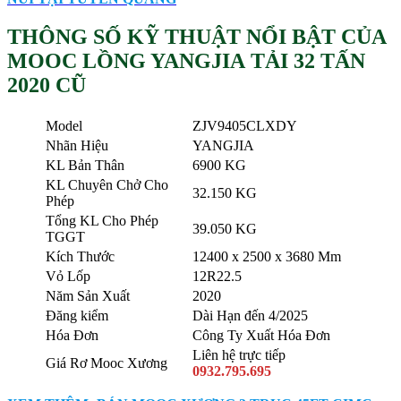
THÔNG SỐ KỸ THUẬT NỔI BẬT CỦA
MOOC LỒNG YANGJIA TẢI 32 TẤN
2020 CŨ
Model
ZJV9405CLXDY
Nhãn Hiệu
YANGJIA
KL Bản Thân
6900 KG
KL Chuyên Chở Cho
32.150 KG
Phép
Tổng KL Cho Phép
39.050 KG
TGGT
Kích Thước
12400 x 2500 x 3680 Mm
Vỏ Lốp
12R22.5
Năm Sản Xuất
2020
Đăng kiểm
Dài Hạn đến 4/2025
Hóa Đơn
Công Ty Xuất Hóa Đơn
Liên hệ trực tiếp
Giá Rơ Mooc Xương
0932.795.695