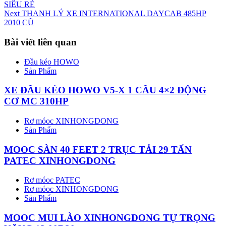
SIÊU RẺ
Next
THANH LÝ XE INTERNATIONAL DAYCAB 485HP
2010 CŨ
Bài viết liên quan
Đầu kéo HOWO
Sản Phẩm
XE ĐẦU KÉO HOWO V5-X 1 CẦU 4×2 ĐỘNG
CƠ MC 310HP
Rơ móoc XINHONGDONG
Sản Phẩm
MOOC SÀN 40 FEET 2 TRỤC TẢI 29 TẤN
PATEC XINHONGDONG
Rơ móoc PATEC
Rơ móoc XINHONGDONG
Sản Phẩm
MOOC MUI LÀO XINHONGDONG TỰ TRỌNG