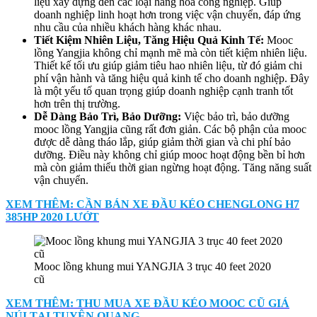
liệu xây dựng đến các loại hàng hóa công nghiệp. Giúp
doanh nghiệp linh hoạt hơn trong việc vận chuyển, đáp ứng
nhu cầu của nhiều khách hàng khác nhau.
Tiết Kiệm Nhiên Liệu, Tăng Hiệu Quả Kinh Tế
:
Mooc
lồng Yangjia không chỉ mạnh mẽ mà còn tiết kiệm nhiên liệu.
Thiết kế tối ưu giúp giảm tiêu hao nhiên liệu, từ đó giảm chi
phí vận hành và tăng hiệu quả kinh tế cho doanh nghiệp. Đây
là một yếu tố quan trọng giúp doanh nghiệp cạnh tranh tốt
hơn trên thị trường.
Dễ Dàng Bảo Trì, Bảo Dưỡng:
Việc bảo trì, bảo dưỡng
mooc lồng Yangjia cũng rất đơn giản. Các bộ phận của mooc
được dễ dàng tháo lắp, giúp giảm thời gian và chi phí bảo
dưỡng. Điều này không chỉ giúp mooc hoạt động bền bỉ hơn
mà còn giảm thiểu thời gian ngừng hoạt động. Tăng năng suất
vận chuyển.
XEM THÊM: CẦN BÁN XE ĐẦU KÉO CHENGLONG H7
385HP 2020 LƯỚT
Mooc lồng khung mui YANGJIA 3 trục 40 feet 2020
cũ
XEM THÊM: THU MUA XE ĐẦU KÉO MOOC CŨ GIÁ
NÚI TẠI TUYÊN QUANG