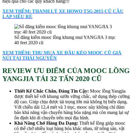
hiệu quả cho các quý khách hàng!!!
XEM THÊM: THANH LÝ XE HOWO T5G 2015 CŨ CẦU
LAP SIÊU RẺ
Sổ đăng kiểm mooc lồng khung mui YANGJIA 3 trục
40 feet 2020 cũ
XEM THÊM: THU MUA XE ĐẦU KÉO MOOC CŨ GIÁ
NÚI TẠI THÁI NGUYÊN
REVIEW ƯU ĐIỂM CỦA MOOC LỒNG
YANGJIA TẢI 32 TẤN 2020 CŨ
Thiết Kế Chắc Chắn, Đáng Tin Cậy:
Mooc lồng Yangjia
được thiết kế với khung sườn vững chắc, sử dụng thép cường
độ cao. Giúp chịu được tải trọng lớn mà không bị biến dạng.
Với chiều dài 12,4 mét và 3 trục, mooc này không chỉ đảm
bảo khả năng vận chuyển hàng hóa nặng mà còn mang lại sự
ổn định khi di chuyển trên mọi địa hình.
Khả Năng Chở Hàng Đa Dạng:
Thiết kế lồng giúp mooc
có thể chở nhiều loại hàng hóa khác nhau, từ nông sản, vật