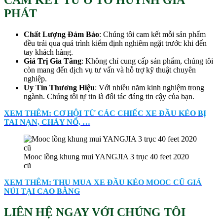
CAM KẾT TỪ Ô TÔ HUỲNH GIA
PHÁT
Chất Lượng Đảm Bảo
: Chúng tôi cam kết mỗi sản phẩm
đều trải qua quá trình kiểm định nghiêm ngặt trước khi đến
tay khách hàng.
Giá Trị Gia Tăng
: Không chỉ cung cấp sản phẩm, chúng tôi
còn mang đến dịch vụ tư vấn và hỗ trợ kỹ thuật chuyên
nghiệp.
Uy Tín Thương Hiệu
: Với nhiều năm kinh nghiệm trong
ngành. Chúng tôi tự tin là đối tác đáng tin cậy của bạn.
XEM THÊM: CƠ HỘI TỪ CÁC CHIẾC XE ĐẦU KÉO BỊ
TAI NẠN, CHÁY NỔ, …
Mooc lồng khung mui YANGJIA 3 trục 40 feet 2020
cũ
XEM THÊM: THU MUA XE ĐẦU KÉO MOOC CŨ GIÁ
NÚI TẠI CAO BẰNG
LIÊN HỆ NGAY VỚI CHÚNG TÔI