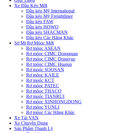
Giới Thiệu
Xe Đầu Kéo Mới
Đầu kéo Mỹ International
Đầu kéo Mỹ Freightliner
Đầu kéo FAW
Đầu kéo HOWO
Đầu kéo SHACMAN
Đầu kéo Các Hãng Khác
Sơ Mi Rơ Móoc Mới
Rơ móoc ASEAN
Rơ móoc CIMC Dongguan
Rơ móoc CIMC Dongyue
Rơ móoc CIMC Huajun
Rơ moóc SOOSAN
Rơ móoc KAILE
Rơ moóc KCT
Rơ móoc PATEC
Rơ móoc THACO
Rơ moóc TIANRUI
Rơ móoc XINHONGDONG
Rơ móoc YUNLI
Rơ móoc Các Hãng Khác
Xe Tải VAN
Xe Chuyên Dụng
Sản Phẩm Thanh Lý