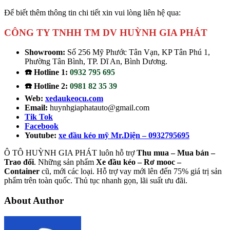
Để biết thêm thông tin chi tiết xin vui lòng liên hệ qua:
CÔNG TY TNHH TM DV HUỲNH GIA PHÁT
Showroom:
Số 256 Mỹ Phước Tân Vạn, KP Tân Phú 1,
Phường Tân Bình, TP. Dĩ An, Bình Dương.
☎️ Hotline 1:
0932 795 695
☎️ Hotline 2:
0981 82 35 39
Web:
xedaukeocu.com
Email:
huynhgiaphatauto@gmail.com
Tik Tok
Facebook
Youtube:
xe đầu kéo mỹ Mr.Diện – 0932795695
Ô TÔ HUỲNH GIA PHÁT luôn hỗ trợ
Thu mua – Mua bán –
Trao
đổi
. Những sản phẩm
Xe đầu kéo – Rơ mooc –
Container
cũ, mới các loại. Hỗ trợ vay mới lên đến 75% giá trị sản
phẩm trên toàn quốc. Thủ tục nhanh gọn, lãi suất ưu đãi.
About Author