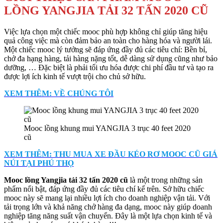
LỒNG YANGJIA TẢI 32 TẤN 2020 CŨ
Việc lựa chọn một chiếc mooc phù hợp không chỉ giúp tăng hiệu
quả công việc mà còn đảm bảo an toàn cho hàng hóa và người lái.
Một chiếc mooc lý tưởng sẽ đáp ứng đầy đủ các tiêu chí: Bền bỉ,
chở đa hạng hàng, tải hàng nặng tốt, dễ dàng sử dụng cũng như bảo
dưỡng, … Đặc biệt là phải tối ưu hóa được chi phí đầu tư và tạo ra
được lợi ích kinh tế vượt trội cho chủ sở hữu.
XEM THÊM: VỀ CHÚNG TÔI
Mooc lồng khung mui YANGJIA 3 trục 40 feet 2020
cũ
XEM THÊM: THU MUA XE ĐẦU KÉO RƠ MOOC CŨ GIÁ
NÚI TẠI PHÚ THỌ
Mooc lồng Yangjia tải 32 tấn 2020 cũ
là một trong những sản
phẩm nổi bật, đáp ứng đầy đủ các tiêu chí kể trên. Sở hữu chiếc
mooc này sẽ mang lại nhiều lợi ích cho doanh nghiệp vận tải. Với
tải trọng lớn và khả năng chở hàng đa dạng, mooc này giúp doanh
nghiệp tăng năng suất vận chuyển. Đây là một lựa chọn kinh tế và