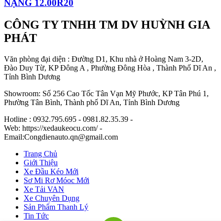
NẶNG 12.00R20
CÔNG TY TNHH TM DV HUỲNH GIA
PHÁT
Văn phòng đại diện : Đường D1, Khu nhà ở Hoàng Nam 3-2D,
Đào Duy Từ, KP Đông A , Phường Đông Hòa , Thành Phố Dĩ An ,
Tỉnh Bình Dương
Showroom: Số 256 Cao Tốc Tân Vạn Mỹ Phước, KP Tân Phú 1,
Phường Tân Bình, Thành phố Dĩ An, Tỉnh Bình Dương
Hotline : 0932.795.695 - 0981.82.35.39 -
Web: https://xedaukeocu.com/ -
Email:Congdienauto.qn@gmail.com
Trang Chủ
Giới Thiệu
Xe Đầu Kéo Mới
Sơ Mi Rơ Móoc Mới
Xe Tải VAN
Xe Chuyên Dụng
Sản Phẩm Thanh Lý
Tin Tức