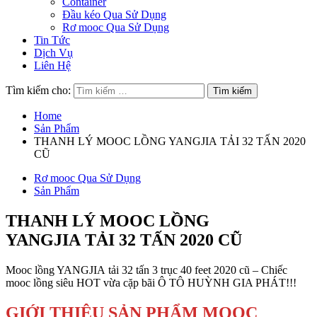
Container
Đầu kéo Qua Sử Dụng
Rơ mooc Qua Sử Dụng
Tin Tức
Dịch Vụ
Liên Hệ
Tìm kiếm cho:
Home
Sản Phẩm
THANH LÝ MOOC LỒNG YANGJIA TẢI 32 TẤN 2020
CŨ
Rơ mooc Qua Sử Dụng
Sản Phẩm
THANH LÝ MOOC LỒNG
YANGJIA TẢI 32 TẤN 2020 CŨ
Mooc lồng YANGJIA tải 32 tấn 3 trục 40 feet 2020 cũ – Chiếc
mooc lồng siêu HOT vừa cặp bãi Ô TÔ HUỲNH GIA PHÁT!!!
GIỚI THIỆU SẢN PHẨM MOOC