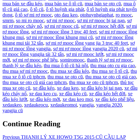
mua bán xe đầu kéo
,
mua bán xe ô tô cũ
,
mua bán xe oto cũ
,
mua ô
tô cũ giá cao
,
ô tô cũ
,
ô tô huỳnh gia phát
,
ô tô huỳnh gia phát tuyển
dụng
,
ô tô sơ mi rơ mooc
,
oto dau keo
,
otohuynhgiaphat
,
ro mooc
,
smrm
,
so mi ro mooc
,
sơ mi rơ mooc
,
sơ mi rơ mooc bị tai nạn
,
sơ
mi rơ mooc cháy nổ
,
sơ mi rơ mooc cũ
,
sơ mi rơ mooc hết đời
,
sơ mi
rơ mooc lồng
,
sơ mi rơ mooc lồng 3 trục 40 feet
,
sơ mi rơ mooc lồng
khung mui
,
sơ mi rơ mooc lồng khung mui cũ
,
sơ mi rơ mooc lồng
khung mui tải 32 tấn
,
sơ mi rơ mooc lồng yang jia 3 trục 40 feet
,
sơ
mi rơ mooc lồng yangjia
,
sơ mi rơ mooc lồng yangjia 2020 cũ
,
sơ mi
rơ mooc lồng yangjia tải 32 tấn
,
sơ mi rơ mooc lướt
,
sơ mi rơ mooc
mới
,
sơ mi rơ mooc phế liệu
,
somiromooc
,
thanh lý sơ mi rơ mooc
,
thanh lý xe đầu kéo
,
thu mua ô tô cũ hà nội
,
thu mua oto cu gia cao
,
thu mua sơ mi rơ mooc
,
thu mua xe đầu kéo
,
thu mua xe ô tô cũ
,
thu
mua xe ô tô cũ tphcm
,
thu mua xe oto cũ
,
thu mua xe oto cũ giá cao
,
thu mua xe oto cũ giá cao tphcm
,
thu mua xe oto cũ tphcm
,
thủ tục
mua xe oto cũ
,
xe đầu kéo
,
xe dau keo
,
xe đầu kéo bị tai nạn
,
xe đầu
kéo cháy nổ
,
xe dau keo cu
,
xe đầu kéo cũ
,
xe đầu kéo hết đời
,
xe
đầu kéo lướt
,
xe đầu kéo mới
,
xe dau keo moi
,
xe đầu kéo phế liệu
,
xedaukeo
,
xedaukeocu
,
xedaukeomoi
,
yangjia
,
yangjia 2020
,
yangjia cũ
Continue Reading
Previous
THANH LÝ XE HOWO T5G 2015 CŨ CẦU LAP