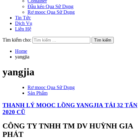
Container
Đầu kéo Qua Sử Dụng
Rơ mooc Qua Sử Dụng
Tin Tức
Dịch Vụ
Liên Hệ
Tìm kiếm cho:
Home
yangjia
yangjia
Rơ mooc Qua Sử Dụng
Sản Phẩm
THANH LÝ MOOC LỒNG YANGJIA TẢI 32 TẤN
2020 CŨ
CÔNG TY TNHH TM DV HUỲNH GIA
PHÁT