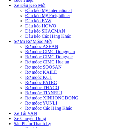
Giới Thiệu
Xe Đầu Kéo Mới
Đầu kéo Mỹ International
Đầu kéo Mỹ Freightliner
Đầu kéo FAW
Đầu kéo HOWO
Đầu kéo SHACMAN
Đầu kéo Các Hãng Khác
Sơ Mi Rơ Móoc Mới
Rơ móoc ASEAN
Rơ móoc CIMC Dongguan
Rơ móoc CIMC Dongyue
Rơ móoc CIMC Huajun
Rơ moóc SOOSAN
Rơ móoc KAILE
Rơ moóc KCT
Rơ móoc PATEC
Rơ móoc THACO
Rơ moóc TIANRUI
Rơ móoc XINHONGDONG
Rơ móoc YUNLI
Rơ móoc Các Hãng Khác
Xe Tải VAN
Xe Chuyên Dụng
Sản Phẩm Thanh Lý