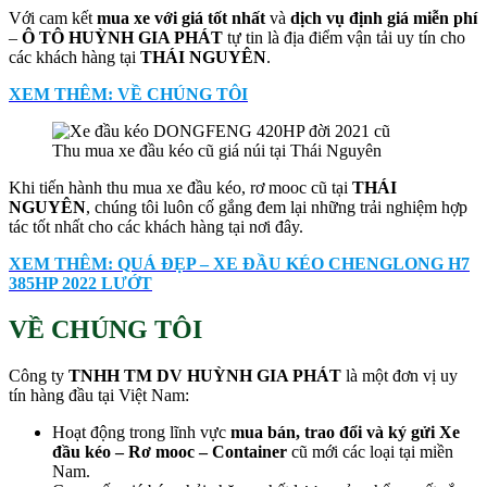
Với cam kết
mua xe với giá tốt nhất
và
dịch vụ định giá miễn phí
–
Ô TÔ HUỲNH GIA PHÁT
tự tin là địa điểm vận tải uy tín cho
các khách hàng tại
THÁI NGUYÊN
.
XEM THÊM: VỀ CHÚNG TÔI
Thu mua xe đầu kéo cũ giá núi tại Thái Nguyên
Khi tiến hành thu mua xe đầu kéo, rơ mooc cũ tại
THÁI
NGUYÊN
, chúng tôi luôn cố gắng đem lại những trải nghiệm hợp
tác tốt nhất cho các khách hàng tại nơi đây.
XEM THÊM: QUÁ ĐẸP – XE ĐẦU KÉO CHENGLONG H7
385HP 2022 LƯỚT
VỀ CHÚNG TÔI
Công ty
TNHH TM DV HUỲNH GIA PHÁT
là một đơn vị uy
tín hàng đầu tại Việt Nam:
Hoạt động trong lĩnh vực
mua bán, trao đổi và ký gửi Xe
đầu kéo – Rơ mooc – Container
cũ mới các loại tại miền
Nam.