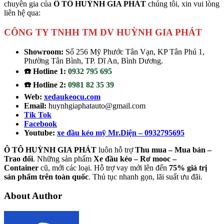
chuyên gia của
Ô TÔ HUỲNH GIA PHÁT
chúng tôi, xin vui lòng
liên hệ qua:
CÔNG TY TNHH TM DV HUỲNH GIA PHÁT
Showroom:
Số 256 Mỹ Phước Tân Vạn, KP Tân Phú 1,
Phường Tân Bình, TP. Dĩ An, Bình Dương.
☎️ Hotline 1:
0932 795 695
☎️ Hotline 2:
0981 82 35 39
Web:
xedaukeocu.com
Email:
huynhgiaphatauto@gmail.com
Tik Tok
Facebook
Youtube:
xe đầu kéo mỹ Mr.Diện – 0932795695
Ô TÔ HUỲNH GIA PHÁT
luôn hỗ trợ
Thu mua – Mua bán –
Trao
đổi
. Những sản phẩm
Xe đầu kéo – Rơ mooc –
Container
cũ, mới các loại. Hỗ trợ vay mới lên đến
75% giá trị
sản phẩm trên toàn quốc
. Thủ tục nhanh gọn, lãi suất ưu đãi.
About Author