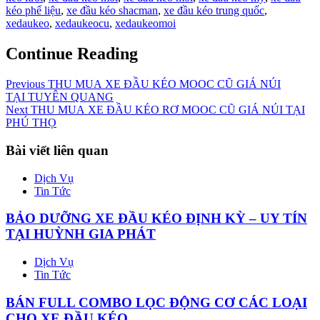
kéo phế liệu
,
xe đầu kéo shacman
,
xe đầu kéo trung quốc
,
xedaukeo
,
xedaukeocu
,
xedaukeomoi
Continue Reading
Previous
THU MUA XE ĐẦU KÉO MOOC CŨ GIÁ NÚI
TẠI TUYÊN QUANG
Next
THU MUA XE ĐẦU KÉO RƠ MOOC CŨ GIÁ NÚI TẠI
PHÚ THỌ
Bài viết liên quan
Dịch Vụ
Tin Tức
BẢO DƯỠNG XE ĐẦU KÉO ĐỊNH KỲ – UY TÍN
TẠI HUỲNH GIA PHÁT
Dịch Vụ
Tin Tức
BÁN FULL COMBO LỌC ĐỘNG CƠ CÁC LOẠI
CHO XE ĐẦU KÉO