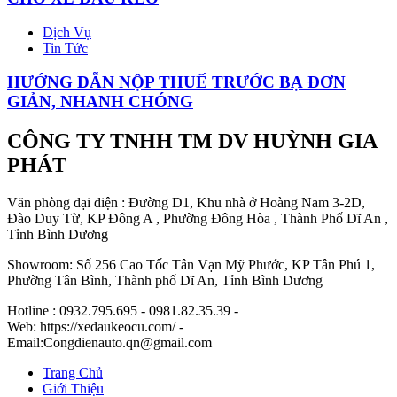
Dịch Vụ
Tin Tức
HƯỚNG DẪN NỘP THUẾ TRƯỚC BẠ ĐƠN
GIẢN, NHANH CHÓNG
CÔNG TY TNHH TM DV HUỲNH GIA
PHÁT
Văn phòng đại diện : Đường D1, Khu nhà ở Hoàng Nam 3-2D,
Đào Duy Từ, KP Đông A , Phường Đông Hòa , Thành Phố Dĩ An ,
Tỉnh Bình Dương
Showroom: Số 256 Cao Tốc Tân Vạn Mỹ Phước, KP Tân Phú 1,
Phường Tân Bình, Thành phố Dĩ An, Tỉnh Bình Dương
Hotline : 0932.795.695 - 0981.82.35.39 -
Web: https://xedaukeocu.com/ -
Email:Congdienauto.qn@gmail.com
Trang Chủ
Giới Thiệu