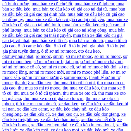
cũ bình dương
,
mua bán xe cũ chợ tốt
,
mua bán xe cũ tphcm
,
mua
bán xe đầu kéo
,
mua bán xe đầu kéo cũ giá cao tại đại từ
,
mua bán
xe đầu kéo cũ giá cao tại định hóa
,
mua bán xe đầu kéo cũ giá cao
tại đồng hỷ
,
mua bán xe đầu kéo cũ giá cao tại phổ yên
,
mua bán xe
đầu kéo cũ giá cao tại phú bình
,
mua bán xe đầu kéo cũ giá cao tại
phú lương
,
mua bán xe đầu kéo cũ giá cao tại sông công
,
mua bán
xe đầu kéo cũ giá cao tại thái nguyên
,
mua bán xe đầu kéo cũ giá
cao tại võ nhai
,
mua bán xe ô tô cũ
,
mua bán xe oto cũ
,
mua ô tô cũ
giá cao
,
ô tô camc kéo đầu
,
ô tô cũ
,
ô tô huỳnh gia phát
,
ô tô huỳnh
gia phát tuyển dụng
,
ô tô sơ mi rơ mooc
,
oto dau keo
,
otohuynhgiaphat
,
ro mooc
,
smrm
,
sơ mi rơ mooc
,
so mi ro mooc
,
sơ
mi rơ mooc ben
,
sơ mi rơ mooc bị tai nạn
,
sơ mi rơ mooc cháy nổ
,
sơ mi rơ mooc cổ cò
,
sơ mi rơ mooc cũ
,
sơ mi rơ mooc hết đời
,
sơ mi
rơ mooc lồng
,
sơ mi rơ mooc mới
,
sơ mi rơ mooc phế liệu
,
sơ mi rơ
mooc sàn
,
sơ mi rơ mooc xương
,
somiromooc
,
thanh lý sơ mi rơ
mooc
,
thanh lý xe đầu kéo
,
thu mua ô tô cũ hà nội
,
thu mua oto cu
gia cao
,
thu mua sơ mi rơ mooc
,
thu mua xe đầu kéo
,
thu mua xe ô
tô cũ
,
thu mua xe ô tô cũ tphcm
,
thu mua xe oto cũ
,
thu mua xe oto
cũ giá cao
,
thu mua xe oto cũ giá cao tphcm
,
thu mua xe oto cũ
tphcm
,
thủ tục mua xe oto cũ
,
xe dau keo
,
xe đầu kéo
,
xe đầu kéo bị
tai nạn
,
xe đầu kéo camc
,
xe đầu kéo cháy nổ
,
xe đầu kéo
chenglong
,
xe đầu kéo cũ
,
xe dau keo cu
,
xe đầu kéo dongfeng
,
xe
đầu kéo freightliner
,
xe đầu kéo hàn quốc
,
xe đầu kéo hết đời
,
xe
đầu kéo howo
,
xe đầu kéo hyundai
,
xe đầu kéo international
,
xe đầu
kéo lướt
,
xe đầu kéo mới
,
xe dau keo moi
,
xe đầu kéo mỹ
,
xe đầu