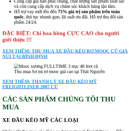
Cung cấp giá bán phải chăng, chất lượng sản phẩm xuất sắc
và còn cung cấp dịch vụ chăm sóc khách hàng tận tâm.
Hỗ trợ vay mới lên đến
75% giá trị sản phẩm trên toàn
quốc
, thủ tục nhanh gọn, lãi suất ưu đãi. Hỗ trợ thu đổi sản
phẩm 24/24.
ĐẶC BIỆT: Chi hoa hồng CỰC CAO cho người
giới thiệu !!!
XEM THÊM: THU MUA XE ĐẦU KÉO RƠ MOOC CŨ GIÁ
NÚI TẠI BÌNH ĐỊNH
Thu mua Sơ mi rơ mooc giá cao tại Thái Nguyên
XEM THÊM: THANH LÝ XE ĐẦU KÉO MỸ
FREIGHTLINER 2007 CŨ
CÁC SẢN PHẨM CHÚNG TÔI THU
MUA
XE ĐẦU KÉO MỸ CÁC LOẠI