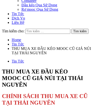
Container
Đầu kéo Qua Sử Dụng
Rơ mooc Qua Sử Dụng
Tin Tức
Dịch Vụ
Liên Hệ
Tìm kiếm cho:
Home
Tin Tức
THU MUA XE ĐẦU KÉO MOOC CŨ GIÁ NÚI
TẠI THÁI NGUYÊN
Tin Tức
THU MUA XE ĐẦU KÉO
MOOC CŨ GIÁ NÚI TẠI THÁI
NGUYÊN
CHÍNH SÁCH THU MUA XE CŨ
TẠI THÁI NGUYÊN