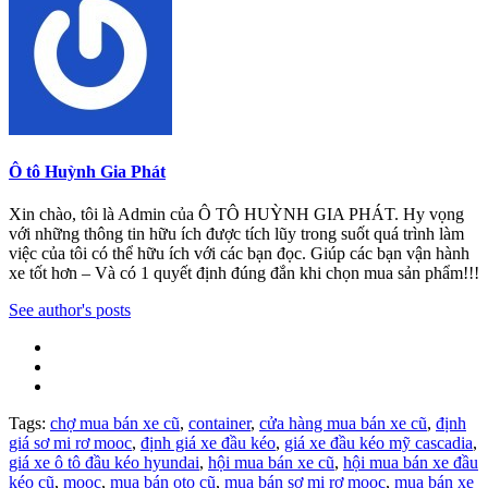
Ô tô Huỳnh Gia Phát
Xin chào, tôi là Admin của Ô TÔ HUỲNH GIA PHÁT. Hy vọng
với những thông tin hữu ích được tích lũy trong suốt quá trình làm
việc của tôi có thể hữu ích với các bạn đọc. Giúp các bạn vận hành
xe tốt hơn – Và có 1 quyết định đúng đắn khi chọn mua sản phẩm!!!
See author's posts
Tags:
chợ mua bán xe cũ
,
container
,
cửa hàng mua bán xe cũ
,
định
giá sơ mi rơ mooc
,
định giá xe đầu kéo
,
giá xe đầu kéo mỹ cascadia
,
giá xe ô tô đầu kéo hyundai
,
hội mua bán xe cũ
,
hội mua bán xe đầu
kéo cũ
,
mooc
,
mua bán oto cũ
,
mua bán sơ mi rơ mooc
,
mua bán xe