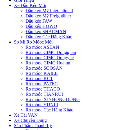
Giới Thiệu
Xe Đầu Kéo Mới
Đầu kéo Mỹ International
Đầu kéo Mỹ Freightliner
Đầu kéo FAW
Đầu kéo HOWO
Đầu kéo SHACMAN
Đầu kéo Các Hãng Khác
Sơ Mi Rơ Móoc Mới
Rơ móoc ASEAN
Rơ móoc CIMC Dongguan
Rơ móoc CIMC Dongyue
Rơ móoc CIMC Huajun
Rơ moóc SOOSAN
Rơ móoc KAILE
Rơ moóc KCT
Rơ móoc PATEC
Rơ móoc THACO
Rơ moóc TIANRUI
Rơ móoc XINHONGDONG
Rơ móoc YUNLI
Rơ móoc Các Hãng Khác
Xe Tải VAN
Xe Chuyên Dụng
Sản Phẩm Thanh Lý