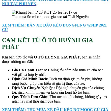
NÚI TẠI PHÚ YÊN
Thu mua Sơ mi rơ mooc giá cao tại Thái Nguyên
XEM THÊM: BÁN XE ĐẦU KÉO DONGFENG 420HP 2021
CŨ
CAM KẾT TỪ Ô TÔ HUỲNH GIA
PHÁT
Khi bạn hợp tác với
Ô TÔ HUỲNH GIA PHÁT
, bạn sẽ nhận
được những ưu đãi:
Giá Cả Cạnh Tranh:
Chúng tôi đảm bảo mua xe của bạn
với giá cả hợp lý nhất.
Định Giá Minh Bạch:
Dịch vụ định giá miễn phí, không
ràng buộc, giúp bạn hiểu rõ giá trị thực của xe.
Dịch Vụ Chuyên Nghiệp:
Đội ngũ chuyên gia của chúng
tôi, giàu kinh nghiệm và luôn sẵn lòng hỗ trợ bạn.
Quy Trình Đơn Giản:
Thủ tục nhanh chóng, không gây trở
ngại hay mất thời gian của bạn.
XEM THÊM: THU MUA XE ĐẦU KÉO RƠ MOOC CŨ GIÁ