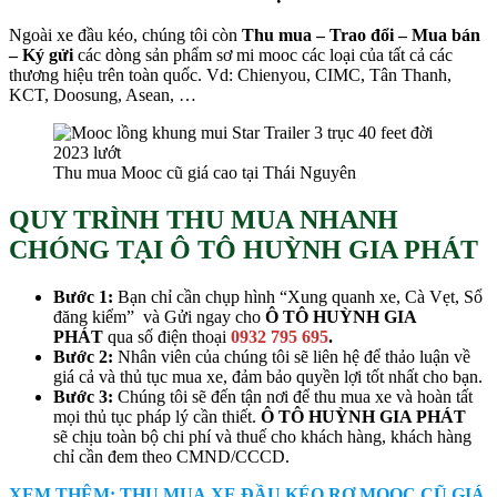
Ngoài xe đầu kéo, chúng tôi còn
Thu mua – Trao đổi – Mua bán
– Ký gửi
các dòng sản phẩm sơ mi mooc các loại của tất cả các
thương hiệu trên toàn quốc. Vd: Chienyou, CIMC, Tân Thanh,
KCT, Doosung, Asean, …
Thu mua Mooc cũ giá cao tại Thái Nguyên
QUY TRÌNH THU MUA NHANH
CHÓNG TẠI Ô TÔ HUỲNH GIA PHÁT
Bước 1:
Bạn chỉ cần chụp hình “Xung quanh xe, Cà Vẹt, Sổ
đăng kiểm” và Gửi ngay cho
Ô TÔ HUỲNH GIA
PHÁT
qua số điện thoại
0932 795 695
.
Bước 2:
Nhân viên của chúng tôi sẽ liên hệ để thảo luận về
giá cả và thủ tục mua xe, đảm bảo quyền lợi tốt nhất cho bạn.
Bước 3:
Chúng tôi sẽ đến tận nơi để thu mua xe và hoàn tất
mọi thủ tục pháp lý cần thiết.
Ô TÔ HUỲNH GIA PHÁT
sẽ chịu toàn bộ chi phí và thuế cho khách hàng, khách hàng
chỉ cần đem theo CMND/CCCD.
XEM THÊM: THU MUA XE ĐẦU KÉO RƠ MOOC CŨ GIÁ