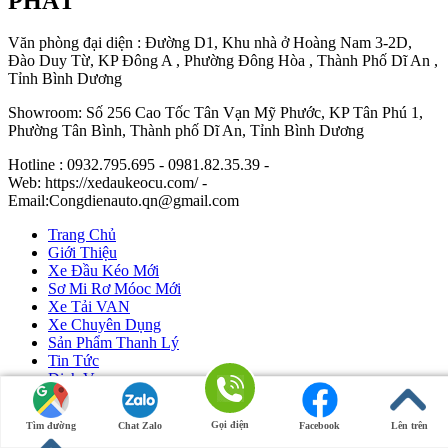
PHÁT
Văn phòng đại diện : Đường D1, Khu nhà ở Hoàng Nam 3-2D,
Đào Duy Từ, KP Đông A , Phường Đông Hòa , Thành Phố Dĩ An ,
Tỉnh Bình Dương
Showroom: Số 256 Cao Tốc Tân Vạn Mỹ Phước, KP Tân Phú 1,
Phường Tân Bình, Thành phố Dĩ An, Tỉnh Bình Dương
Hotline : 0932.795.695 - 0981.82.35.39 -
Web: https://xedaukeocu.com/ -
Email:Congdienauto.qn@gmail.com
Trang Chủ
Giới Thiệu
Xe Đầu Kéo Mới
Sơ Mi Rơ Móoc Mới
Xe Tải VAN
Xe Chuyên Dụng
Sản Phẩm Thanh Lý
Tin Tức
Dịch Vụ
Liên Hệ
Gọi điện
Tìm đường
Chat Zalo
Facebook
Lên trên
Ô Tô Huỳnh Gia Phát
|
Xe Đầu Kéo Mỹ
by Huỳnh Gia Phát.