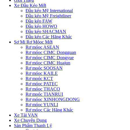
Giới Thiệu
Xe Đầu Kéo Mới
Đầu kéo Mỹ International
Đầu kéo Mỹ Freightliner
Đầu kéo FAW
Đầu kéo HOWO
Đầu kéo SHACMAN
Đầu kéo Các Hãng Khác
Sơ Mi Rơ Móoc Mới
Rơ móoc ASEAN
Rơ móoc CIMC Dongguan
Rơ móoc CIMC Dongyue
Rơ móoc CIMC Huajun
Rơ moóc SOOSAN
Rơ móoc KAILE
Rơ moóc KCT
Rơ móoc PATEC
Rơ móoc THACO
Rơ moóc TIANRUI
Rơ móoc XINHONGDONG
Rơ móoc YUNLI
Rơ móoc Các Hãng Khác
Xe Tải VAN
Xe Chuyên Dụng
Sản Phẩm Thanh Lý