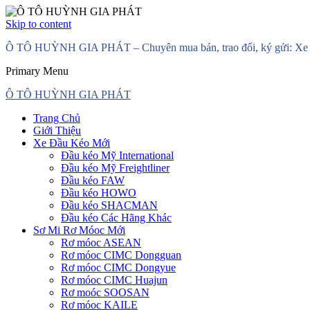
Skip to content
Ô TÔ HUỲNH GIA PHÁT – Chuyên mua bán, trao đổi, ký gửi: Xe đầ
Primary Menu
Ô TÔ HUỲNH GIA PHÁT
Trang Chủ
Giới Thiệu
Xe Đầu Kéo Mới
Đầu kéo Mỹ International
Đầu kéo Mỹ Freightliner
Đầu kéo FAW
Đầu kéo HOWO
Đầu kéo SHACMAN
Đầu kéo Các Hãng Khác
Sơ Mi Rơ Móoc Mới
Rơ móoc ASEAN
Rơ móoc CIMC Dongguan
Rơ móoc CIMC Dongyue
Rơ móoc CIMC Huajun
Rơ moóc SOOSAN
Rơ móoc KAILE