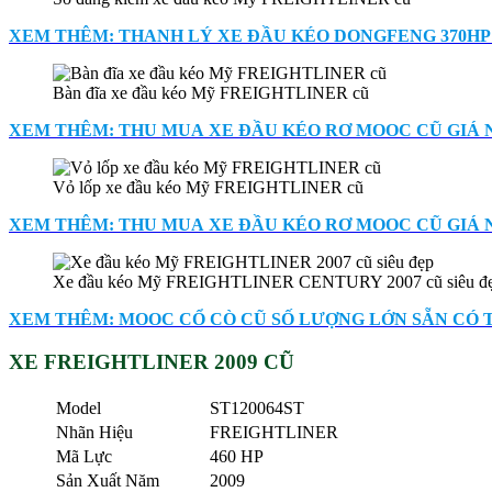
XEM THÊM: THANH LÝ XE ĐẦU KÉO DONGFENG 370HP 
Bàn đĩa xe đầu kéo Mỹ FREIGHTLINER cũ
XEM THÊM: THU MUA XE ĐẦU KÉO RƠ MOOC CŨ GIÁ NÚ
Vỏ lốp xe đầu kéo Mỹ FREIGHTLINER cũ
XEM THÊM: THU MUA XE ĐẦU KÉO RƠ MOOC CŨ GIÁ N
Xe đầu kéo Mỹ FREIGHTLINER CENTURY 2007 cũ siêu đ
XEM THÊM: MOOC CỔ CÒ CŨ SỐ LƯỢNG LỚN SẴN CÓ T
XE FREIGHTLINER 2009 CŨ
Model
ST120064ST
Nhãn Hiệu
FREIGHTLINER
Mã Lực
460 HP
Sản Xuất Năm
2009