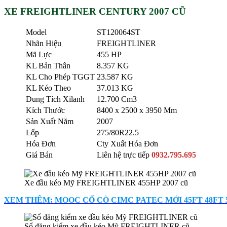
XE FREIGHTLINER CENTURY 2007 CŨ
Model
ST120064ST
Nhãn Hiệu
FREIGHTLINER
Mã Lực
455 HP
KL Bản Thân
8.357 KG
KL Cho Phép TGGT
23.587 KG
KL Kéo Theo
37.013 KG
Dung Tích Xilanh
12.700 Cm3
Kích Thước
8400 x 2500 x 3950 Mm
Sản Xuất Năm
2007
Lốp
275/80R22.5
Hóa Đơn
Cty Xuất Hóa Đơn
Giá Bán
Liên hệ trực tiếp
0932.795.695
Xe đầu kéo Mỹ FREIGHTLINER 455HP 2007 cũ
XEM THÊM: MOOC CỔ CÒ CIMC PATEC MỚI 45FT 48FT 
Sổ đăng kiểm xe đầu kéo Mỹ FREIGHTLINER cũ