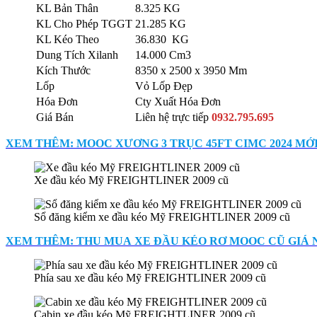
KL Bản Thân
8.325 KG
KL Cho Phép TGGT
21.285 KG
KL Kéo Theo
36.830 KG
Dung Tích Xilanh
14.000 Cm3
Kích Thước
8350 x 2500 x 3950 Mm
Lốp
Vỏ Lốp Đẹp
Hóa Đơn
Cty Xuất Hóa Đơn
Giá Bán
Liên hệ trực tiếp
0932.795.695
XEM THÊM: MOOC XƯƠNG 3 TRỤC 45FT CIMC 2024 MỚ
Xe đầu kéo Mỹ FREIGHTLINER 2009 cũ
Sổ đăng kiểm xe đầu kéo Mỹ FREIGHTLINER 2009 cũ
XEM THÊM: THU MUA XE ĐẦU KÉO RƠ MOOC CŨ GIÁ N
Phía sau xe đầu kéo Mỹ FREIGHTLINER 2009 cũ
Cabin xe đầu kéo Mỹ FREIGHTLINER 2009 cũ