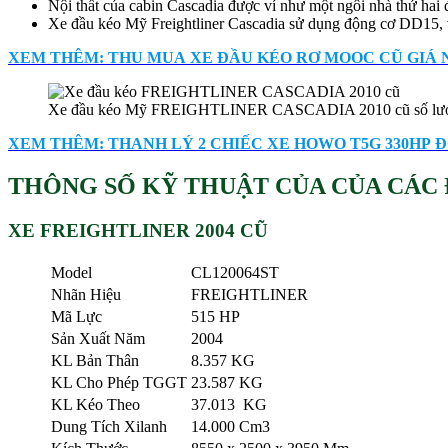
Nội thất của cabin Cascadia được ví như một ngôi nhà thứ hai đố
Xe đầu kéo Mỹ Freightliner Cascadia sử dụng động cơ DD15, vớ
XEM THÊM: THU MUA XE ĐẦU KÉO RƠ MOOC CŨ GIÁ N
Xe đầu kéo Mỹ FREIGHTLINER CASCADIA 2010 cũ số lượ
XEM THÊM: THANH LÝ 2 CHIẾC XE HOWO T5G 330HP ĐỜ
THÔNG SỐ KỸ THUẬT CỦA CỦA
CÁC 
XE FREIGHTLINER 2004 CŨ
Model
CL120064ST
Nhãn Hiệu
FREIGHTLINER
Mã Lực
515 HP
Sản Xuất Năm
2004
KL Bản Thân
8.357 KG
KL Cho Phép TGGT
23.587 KG
KL Kéo Theo
37.013 KG
Dung Tích Xilanh
14.000 Cm3