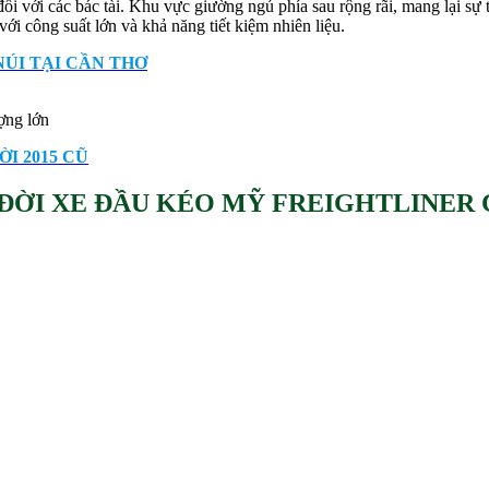
i với các bác tài. Khu vực giường ngủ phía sau rộng rãi, mang lại sự ti
i công suất lớn và khả năng tiết kiệm nhiên liệu.
ÚI TẠI CẦN THƠ
ng lớn
I 2015 CŨ
ĐỜI XE ĐẦU KÉO MỸ FREIGHTLINER 