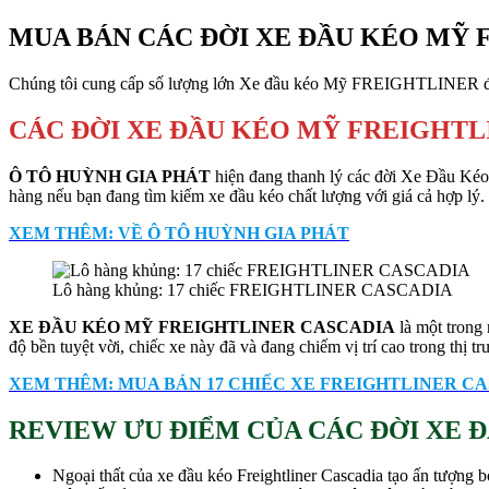
MUA BÁN CÁC ĐỜI XE ĐẦU KÉO MỸ 
Chúng tôi cung cấp số lượng lớn Xe đầu kéo Mỹ FREIGHTLINER đời 
CÁC ĐỜI XE ĐẦU KÉO MỸ FREIGHTLI
Ô TÔ HUỲNH GIA PHÁT
hiện đang thanh lý các đời Xe Đầu Kéo
hàng nếu bạn đang tìm kiếm xe đầu kéo chất lượng với giá cả hợp lý.
XEM THÊM: VỀ Ô TÔ HUỲNH GIA PHÁT
Lô hàng khủng: 17 chiếc FREIGHTLINER CASCADIA
XE ĐẦU KÉO MỸ FREIGHTLINER CASCADIA
là một trong 
độ bền tuyệt vời, chiếc xe này đã và đang chiếm vị trí cao trong thị t
XEM THÊM: MUA BÁN 17 CHIẾC XE FREIGHTLINER C
REVIEW ƯU ĐIỂM CỦA
CÁC ĐỜI XE 
Ngoại thất của xe đầu kéo Freightliner Cascadia tạo ấn tượng bở