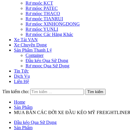
Rơ moóc KCT
Rơ móoc PATEC
Rơ móoc THACO
Rơ moóc TIANRUI
Rơ móoc XINHONGDONG
Rơ móoc YUNLI
Rơ móoc Các Hãng Khác
Xe Tải VAN
Xe Chuyên Dụng
Sản Phẩm Thanh Lý
Container
Đầu kéo Qua Sử Dụng
Rơ mooc Qua Sử Dụng
Tin Tức
Dịch Vụ
Liên Hệ
Tìm kiếm cho:
Home
Sản Phẩm
MUA BÁN CÁC ĐỜI XE ĐẦU KÉO MỸ FREIGHTLINE
Đầu kéo Qua Sử Dụng
Sản Phẩm