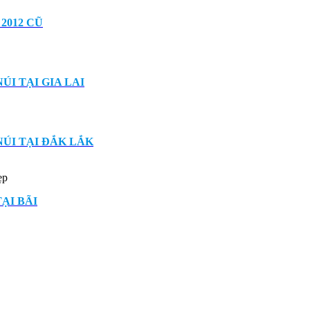
2012 CŨ
I TẠI GIA LAI
ÚI TẠI ĐẮK LẮK
ẹp
ẠI BÃI