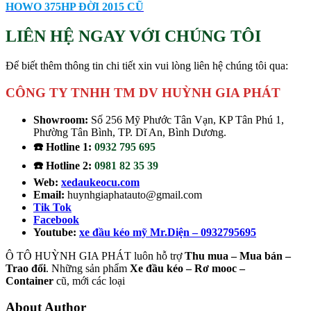
HOWO 375HP ĐỜI 2015 CŨ
LIÊN HỆ NGAY VỚI CHÚNG TÔI
Để biết thêm thông tin chi tiết xin vui lòng liên hệ chúng tôi qua:
CÔNG TY TNHH TM DV HUỲNH GIA PHÁT
Showroom:
Số 256 Mỹ Phước Tân Vạn, KP Tân Phú 1,
Phường Tân Bình, TP. Dĩ An, Bình Dương.
☎️ Hotline 1:
0932 795 695
☎️ Hotline 2:
0981 82 35 39
Web:
xedaukeocu.com
Email:
huynhgiaphatauto@gmail.com
Tik Tok
Facebook
Youtube:
xe đầu kéo mỹ Mr.Diện – 0932795695
Ô TÔ HUỲNH GIA PHÁT luôn hỗ trợ
Thu mua – Mua bán –
Trao
đổi
. Những sản phẩm
Xe đầu kéo – Rơ mooc –
Container
cũ, mới các loại
About Author