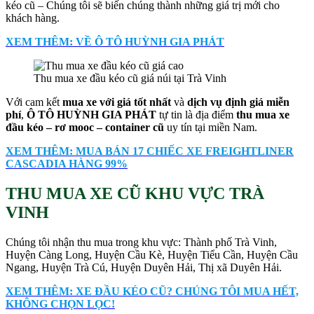
kéo cũ – Chúng tôi sẽ biến chúng thành những giá trị mới cho
khách hàng.
XEM THÊM: VỀ Ô TÔ HUỲNH GIA PHÁT
Thu mua xe đầu kéo cũ giá núi tại Trà Vinh
Với cam kết
mua xe với giá tốt nhất
và
dịch vụ định giá miễn
phí
,
Ô TÔ HUỲNH GIA PHÁT
tự tin là địa điểm
thu mua xe
đầu kéo – rơ mooc – container cũ
uy tín tại miền Nam.
XEM THÊM: MUA BÁN 17 CHIẾC XE FREIGHTLINER
CASCADIA HÀNG 99%
THU MUA XE CŨ KHU VỰC TRÀ
VINH
Chúng tôi nhận thu mua trong khu vực: Thành phố Trà Vinh,
Huyện Càng Long, Huyện Cầu Kè, Huyện Tiểu Cần, Huyện Cầu
Ngang, Huyện Trà Cú, Huyện Duyên Hải, Thị xã Duyên Hải.
XEM THÊM: XE ĐẦU KÉO CŨ? CHÚNG TÔI MUA HẾT,
KHÔNG CHỌN LỌC!