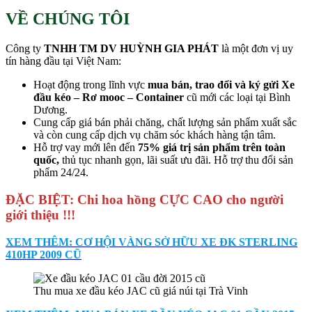
VỀ CHÚNG TÔI
Công ty
TNHH TM DV HUỲNH GIA PHÁT
là một đơn vị uy
tín hàng đầu tại Việt Nam:
Hoạt động trong lĩnh vực
mua bán, trao đổi và ký gửi Xe
đầu kéo – Rơ mooc – Container
cũ mới các loại tại Bình
Dương.
Cung cấp giá bán phải chăng, chất lượng sản phẩm xuất sắc
và còn cung cấp dịch vụ chăm sóc khách hàng tận tâm.
Hỗ trợ vay mới lên đến
75% giá trị sản phẩm trên toàn
quốc,
thủ tục nhanh gọn, lãi suất ưu đãi. Hỗ trợ thu đổi sản
phẩm 24/24.
ĐẶC BIỆT: Chi hoa hồng CỰC CAO cho người
giới thiệu !!!
XEM THÊM: CƠ HỘI VÀNG SỞ HỮU XE ĐK STERLING
410HP 2009 CŨ
Thu mua xe đầu kéo JAC cũ giá núi tại Trà Vinh