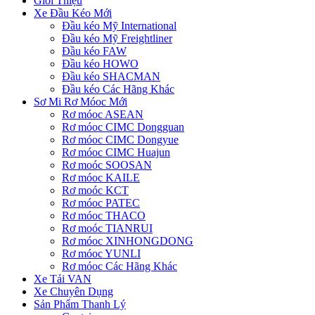
Giới Thiệu
Xe Đầu Kéo Mới
Đầu kéo Mỹ International
Đầu kéo Mỹ Freightliner
Đầu kéo FAW
Đầu kéo HOWO
Đầu kéo SHACMAN
Đầu kéo Các Hãng Khác
Sơ Mi Rơ Móoc Mới
Rơ móoc ASEAN
Rơ móoc CIMC Dongguan
Rơ móoc CIMC Dongyue
Rơ móoc CIMC Huajun
Rơ moóc SOOSAN
Rơ móoc KAILE
Rơ moóc KCT
Rơ móoc PATEC
Rơ móoc THACO
Rơ moóc TIANRUI
Rơ móoc XINHONGDONG
Rơ móoc YUNLI
Rơ móoc Các Hãng Khác
Xe Tải VAN
Xe Chuyên Dụng
Sản Phẩm Thanh Lý