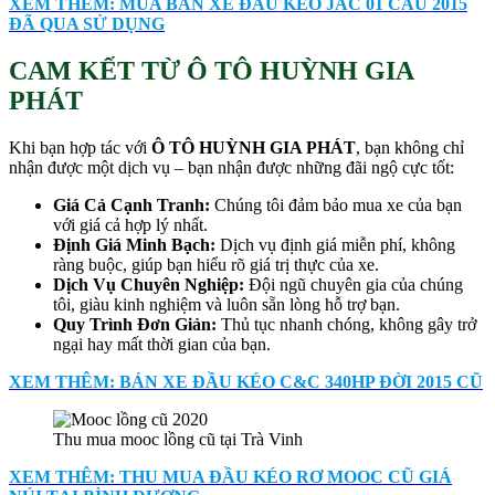
XEM THÊM: MUA BÁN XE ĐẦU KÉO JAC 01 CẦU 2015
ĐÃ QUA SỬ DỤNG
CAM KẾT TỪ Ô TÔ HUỲNH GIA
PHÁT
Khi bạn hợp tác với
Ô TÔ HUỲNH GIA PHÁT
, bạn không chỉ
nhận được một dịch vụ – bạn nhận được những đãi ngộ cực tốt:
Giá Cả Cạnh Tranh:
Chúng tôi đảm bảo mua xe của bạn
với giá cả hợp lý nhất.
Định Giá Minh Bạch:
Dịch vụ định giá miễn phí, không
ràng buộc, giúp bạn hiểu rõ giá trị thực của xe.
Dịch Vụ Chuyên Nghiệp:
Đội ngũ chuyên gia của chúng
tôi, giàu kinh nghiệm và luôn sẵn lòng hỗ trợ bạn.
Quy Trình Đơn Giản:
Thủ tục nhanh chóng, không gây trở
ngại hay mất thời gian của bạn.
XEM THÊM: BÁN XE ĐẦU KÉO C&C 340HP ĐỜI 2015 CŨ
Thu mua mooc lồng cũ tại Trà Vinh
XEM THÊM: THU MUA ĐẦU KÉO RƠ MOOC CŨ GIÁ