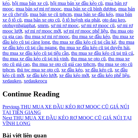
kéo
,
hội mua bán xe cũ
,
hội mua bán xe đầu kéo cũ
,
mua bán rơ
mooc
,
mua bán sơ mi rơ mooc
,
mua bán xe cũ bình dương
,
mua bán
xe cũ chợ tốt
,
mua bán xe cũ tphcm
,
mua bán xe đầu kéo
,
mua bán
xe ô tô cũ
,
mua bán xe oto cũ
,
ô tô huỳnh gia phát
,
oto dau keo
,
otohuynhgiaphat
,
smrm
,
sơ mi rơ mooc
,
sơ mi rơ mooc cũ
,
sơ mi rơ
mooc lướt
,
sơ mi rơ mooc mới
,
sơ mi rơ mooc phế liệu
,
thu mua oto
cu gia cao
,
thu mua sơ mi rơ mooc
,
thu mua xe đầu kéo
,
thu mua xe
đầu kéo cũ tại càng long
,
thu mua xe đầu kéo cũ tại cầu kè
,
thu mua
xe đầu kéo cũ tại cầu ngang
,
thu mua xe đầu kéo cũ tại duyên hải
,
thu mua xe đầu kéo cũ tại tiểu cần
,
thu mua xe đầu kéo cũ tại trà cú
,
thu mua xe đầu kéo cũ tại trà vinh
,
thu mua xe oto cũ
,
thu mua xe
oto cũ giá cao
,
thu mua xe oto cũ giá cao tphcm
,
thu mua xe oto cũ
tphcm
,
thủ tục mua xe oto cũ
,
xe đầu kéo
,
xe đầu kéo cũ
,
xe đầu
kéo cũ mới
,
xe đầu kéo lướt
,
xe đầu kéo mới
,
xe đầu kéo phế liệu
,
xedaukeo
,
xedaukeocu
Continue Reading
Previous
THU MUA XE ĐẦU KÉO RƠ MOOC CŨ GIÁ NÚI
TẠI TIỀN GIANG
Next
THU MUA XE ĐẦU KÉO RƠ MOOC CŨ GIÁ NÚI TẠI
VĨNH LONG
Bài viết liên quan