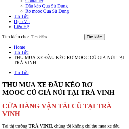
Container
Đầu kéo Qua Sử Dụng
Rơ mooc Qua Sử Dụng
Tin Tức
Dịch Vụ
Liên Hệ
Tìm kiếm cho:
Home
Tin Tức
THU MUA XE ĐẦU KÉO RƠ MOOC CŨ GIÁ NÚI TẠI
TRÀ VINH
Tin Tức
THU MUA XE ĐẦU KÉO RƠ
MOOC CŨ GIÁ NÚI TẠI TRÀ VINH
CỬA HÀNG VẬN TẢI CŨ TẠI TRÀ
VINH
Tại thị trường
TRÀ VINH
, chúng tôi không chỉ thu mua xe đầu