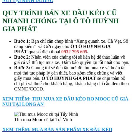
NÚI TẠI BÌNH DƯƠNG
QUY TRÌNH BÁN XE ĐẦU KÉO CŨ
NHANH CHÓNG TẠI Ô TÔ HUỲNH
GIA PHÁT
Bước 1:
Bạn chỉ cần chụp hình “Xung quanh xe, Cà Vẹt, Sổ
đăng kiểm” và Gửi ngay cho
Ô TÔ HUỲNH GIA
PHÁT
qua số điện thoại
0932 795 695
.
Bước 2:
Nhân viên của chúng tôi sẽ liên hệ để thảo luận về
giá cả và thủ tục mua xe. Đảm bảo quyền lợi tốt nhất cho bạn.
Bước 3:
Chúng tôi sẽ đến tận nơi để thu mua xe và hoàn tất
mọi thủ tục pháp lý cần thiết, bao gồm công chứng và viết
giấy mua bán.
Ô TÔ HUỲNH GIA PHÁT
sẽ chịu toàn bộ
chi phí và thuế cho khách hàng, khách hàng chỉ cần đem theo
CMND/CCCD.
XEM THÊM: THU MUA XE ĐẦU KÉO RƠ MOOC CŨ GIÁ
NÚI TẠI LONG AN
Thu mua Mooc cũ tại Trà Vinh
XEM THÊM: MUA BÁN SẢN PHẨM XE ĐẦU KÉO