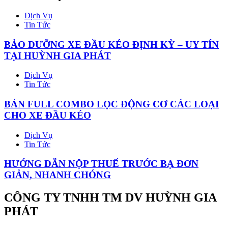
Dịch Vụ
Tin Tức
BẢO DƯỠNG XE ĐẦU KÉO ĐỊNH KỲ – UY TÍN
TẠI HUỲNH GIA PHÁT
Dịch Vụ
Tin Tức
BÁN FULL COMBO LỌC ĐỘNG CƠ CÁC LOẠI
CHO XE ĐẦU KÉO
Dịch Vụ
Tin Tức
HƯỚNG DẪN NỘP THUẾ TRƯỚC BẠ ĐƠN
GIẢN, NHANH CHÓNG
CÔNG TY TNHH TM DV HUỲNH GIA
PHÁT