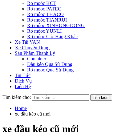
Rơ moóc KCT
Rơ móoc PATEC
Rơ móoc THACO
Rơ moóc TIANRUI
Rơ móoc XINHONGDONG
Rơ móoc YUNLI
Rơ móoc Các Hãng Khác
Xe Tải VAN
Xe Chuyên Dụng
Sản Phẩm Thanh Lý
Container
Đầu kéo Qua Sử Dụng
Rơ mooc Qua Sử Dụng
Tin Tức
Dịch Vụ
Liên Hệ
Tìm kiếm cho:
Home
xe đầu kéo cũ mới
xe đầu kéo cũ mới