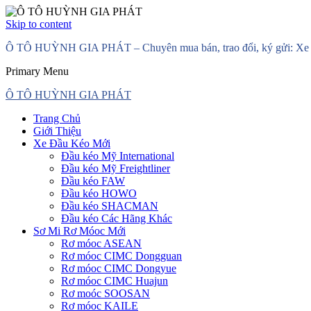
Skip to content
Ô TÔ HUỲNH GIA PHÁT – Chuyên mua bán, trao đổi, ký gửi: Xe đầ
Primary Menu
Ô TÔ HUỲNH GIA PHÁT
Trang Chủ
Giới Thiệu
Xe Đầu Kéo Mới
Đầu kéo Mỹ International
Đầu kéo Mỹ Freightliner
Đầu kéo FAW
Đầu kéo HOWO
Đầu kéo SHACMAN
Đầu kéo Các Hãng Khác
Sơ Mi Rơ Móoc Mới
Rơ móoc ASEAN
Rơ móoc CIMC Dongguan
Rơ móoc CIMC Dongyue
Rơ móoc CIMC Huajun
Rơ moóc SOOSAN
Rơ móoc KAILE