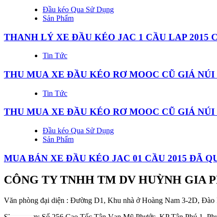
Đầu kéo Qua Sử Dụng
Sản Phẩm
THANH LÝ XE ĐẦU KÉO JAC 1 CẦU LAP 2015 
Tin Tức
THU MUA XE ĐẦU KÉO RƠ MOOC CŨ GIÁ NÚI
Tin Tức
THU MUA XE ĐẦU KÉO RƠ MOOC CŨ GIÁ NÚI 
Đầu kéo Qua Sử Dụng
Sản Phẩm
MUA BÁN XE ĐẦU KÉO JAC 01 CẦU 2015 ĐÃ Q
CÔNG TY TNHH TM DV HUỲNH GIA 
Văn phòng đại diện : Đường D1, Khu nhà ở Hoàng Nam 3-2D, Đào
Showroom: Số 256 Cao Tốc Tân Vạn Mỹ Phước, KP Tân Phú 1, Phư