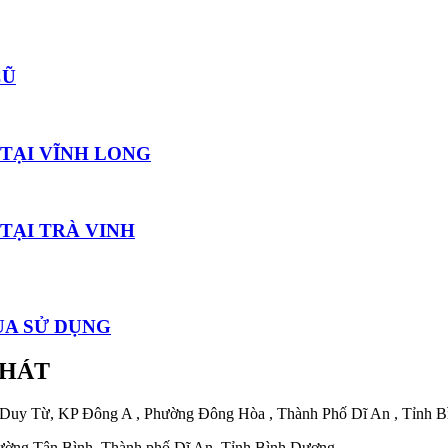
CŨ
 TẠI VĨNH LONG
TẠI TRÀ VINH
UA SỬ DỤNG
PHÁT
 Duy Từ, KP Đông A , Phường Đông Hòa , Thành Phố Dĩ An , Tỉnh 
ờng Tân Bình, Thành phố Dĩ An, Tỉnh Bình Dương