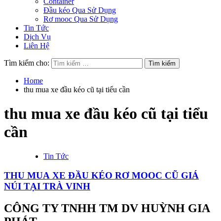
Container
Đầu kéo Qua Sử Dụng
Rơ mooc Qua Sử Dụng
Tin Tức
Dịch Vụ
Liên Hệ
Tìm kiếm cho:
Home
thu mua xe đầu kéo cũ tại tiểu cần
thu mua xe đầu kéo cũ tại tiểu
cần
Tin Tức
THU MUA XE ĐẦU KÉO RƠ MOOC CŨ GIÁ
NÚI TẠI TRÀ VINH
CÔNG TY TNHH TM DV HUỲNH GIA