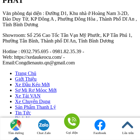
PHÁT
Văn phòng đại diện : Đường D1, Khu nhà ở Hoàng Nam 3-2D,
Đào Duy Từ, KP Đông A , Phường Đông Hòa , Thành Phố Dĩ An ,
Tỉnh Bình Dương
Showroom: Số 256 Cao Tốc Tân Vạn Mỹ Phước, KP Tân Phú 1,
Phường Tân Bình, Thành phố Dĩ An, Tỉnh Bình Dương
Hotline : 0932.795.695 - 0981.82.35.39 -
Web: https://xedaukeocu.com/ -
Email:Congdienauto.qn@gmail.com
Trang Chủ
Giới Thiệu
Xe Đầu Kéo Mới
Sơ Mi Rơ Móoc Mới
Xe Tải VAN
Xe Chuyên Dụng
Sản Phẩm Thanh Lý
Tin Tức
Dịch Vụ
Liên Hệ
Gọi điện
Tìm đường
Chat Zalo
Facebook
Lên trên
Ô Tô Huỳnh Gia Phát
|
Xe Đầu Kéo Mỹ
by Huỳnh Gia Phát.