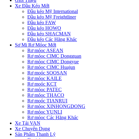
Giới Thiệu
Xe Đầu Kéo Mới
Đầu kéo Mỹ International
Đầu kéo Mỹ Freightliner
Đầu kéo FAW
Đầu kéo HOWO
Đầu kéo SHACMAN
Đầu kéo Các Hãng Khác
Sơ Mi Rơ Móoc Mới
Rơ móoc ASEAN
Rơ móoc CIMC Dongguan
Rơ móoc CIMC Dongyue
Rơ móoc CIMC Huajun
Rơ moóc SOOSAN
Rơ móoc KAILE
Rơ moóc KCT
Rơ móoc PATEC
Rơ móoc THACO
Rơ moóc TIANRUI
Rơ móoc XINHONGDONG
Rơ móoc YUNLI
Rơ móoc Các Hãng Khác
Xe Tải VAN
Xe Chuyên Dụng
Sản Phẩm Thanh Lý