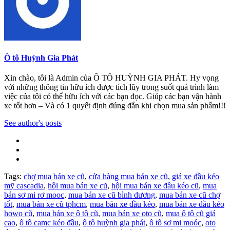
Ô tô Huỳnh Gia Phát
Xin chào, tôi là Admin của Ô TÔ HUỲNH GIA PHÁT. Hy vọng
với những thông tin hữu ích được tích lũy trong suốt quá trình làm
việc của tôi có thể hữu ích với các bạn đọc. Giúp các bạn vận hành
xe tốt hơn – Và có 1 quyết định đúng đắn khi chọn mua sản phẩm!!!
See author's posts
Tags:
chợ mua bán xe cũ
,
cửa hàng mua bán xe cũ
,
giá xe đầu kéo
mỹ cascadia
,
hội mua bán xe cũ
,
hội mua bán xe đầu kéo cũ
,
mua
bán sơ mi rơ mooc
,
mua bán xe cũ bình dương
,
mua bán xe cũ chợ
tốt
,
mua bán xe cũ tphcm
,
mua bán xe đầu kéo
,
mua bán xe đầu kéo
howo cũ
,
mua bán xe ô tô cũ
,
mua bán xe oto cũ
,
mua ô tô cũ giá
cao
,
ô tô camc kéo đầu
,
ô tô huỳnh gia phát
,
ô tô sơ mi moóc
,
oto