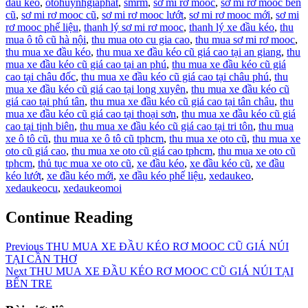
dau keo
,
otohuynhgiaphat
,
smrm
,
sơ mi rơ mooc
,
sơ mi rơ mooc ben
cũ
,
sơ mi rơ mooc cũ
,
sơ mi rơ mooc lướt
,
sơ mi rơ mooc mới
,
sơ mi
rơ mooc phế liệu
,
thanh lý sơ mi rơ mooc
,
thanh lý xe đầu kéo
,
thu
mua ô tô cũ hà nội
,
thu mua oto cu gia cao
,
thu mua sơ mi rơ mooc
,
thu mua xe đầu kéo
,
thu mua xe đầu kéo cũ giá cao tại an giang
,
thu
mua xe đầu kéo cũ giá cao tại an phú
,
thu mua xe đầu kéo cũ giá
cao tại châu đốc
,
thu mua xe đầu kéo cũ giá cao tại châu phú
,
thu
mua xe đầu kéo cũ giá cao tại long xuyên
,
thu mua xe đầu kéo cũ
giá cao tại phú tân
,
thu mua xe đầu kéo cũ giá cao tại tân châu
,
thu
mua xe đầu kéo cũ giá cao tại thoại sơn
,
thu mua xe đầu kéo cũ giá
cao tại tịnh biên
,
thu mua xe đầu kéo cũ giá cao tại tri tôn
,
thu mua
xe ô tô cũ
,
thu mua xe ô tô cũ tphcm
,
thu mua xe oto cũ
,
thu mua xe
oto cũ giá cao
,
thu mua xe oto cũ giá cao tphcm
,
thu mua xe oto cũ
tphcm
,
thủ tục mua xe oto cũ
,
xe đầu kéo
,
xe đầu kéo cũ
,
xe đầu
kéo lướt
,
xe đầu kéo mới
,
xe đầu kéo phế liệu
,
xedaukeo
,
xedaukeocu
,
xedaukeomoi
Continue Reading
Previous
THU MUA XE ĐẦU KÉO RƠ MOOC CŨ GIÁ NÚI
TẠI CẦN THƠ
Next
THU MUA XE ĐẦU KÉO RƠ MOOC CŨ GIÁ NÚI TẠI
BẾN TRE