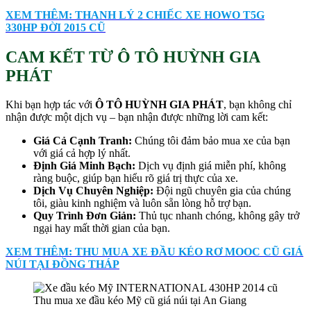
XEM THÊM: THANH LÝ 2 CHIẾC XE HOWO T5G
330HP ĐỜI 2015 CŨ
CAM KẾT TỪ Ô TÔ HUỲNH GIA
PHÁT
Khi bạn hợp tác với
Ô TÔ HUỲNH GIA PHÁT
, bạn không chỉ
nhận được một dịch vụ – bạn nhận được những lời cam kết:
Giá Cả Cạnh Tranh:
Chúng tôi đảm bảo mua xe của bạn
với giá cả hợp lý nhất.
Định Giá Minh Bạch:
Dịch vụ định giá miễn phí, không
ràng buộc, giúp bạn hiểu rõ giá trị thực của xe.
Dịch Vụ Chuyên Nghiệp:
Đội ngũ chuyên gia của chúng
tôi, giàu kinh nghiệm và luôn sẵn lòng hỗ trợ bạn.
Quy Trình Đơn Giản:
Thủ tục nhanh chóng, không gây trở
ngại hay mất thời gian của bạn.
XEM THÊM: THU MUA XE ĐẦU KÉO RƠ MOOC CŨ GIÁ
NÚI TẠI ĐỒNG THÁP
Thu mua xe đầu kéo Mỹ cũ giá núi tại An Giang