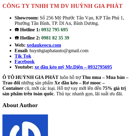
CÔNG TY TNHH TM DV HUỲNH GIA PHÁT
Showroom:
Số 256 Mỹ Phước Tân Vạn, KP Tân Phú 1,
Phường Tân Bình, TP. Dĩ An, Bình Dương.
☎️ Hotline 1:
0932 795 695
☎️ Hotline 2:
0981 82 35 39
Web:
xedaukeocu.com
Email:
huynhgiaphatauto@gmail.com
Tik Tok
Facebook
Youtube:
xe đầu kéo mỹ Mr.Diện – 0932795695
Ô TÔ HUỲNH GIA PHÁT
luôn hỗ trợ
Thu mua – Mua bán –
Trao
đổi
những sản phẩm
Xe đầu kéo – Rơ mooc –
Container
cũ, mới các loại. Hỗ trợ vay mới lên đến
75% giá trị
sản phẩm trên toàn quốc
. Thủ tục nhanh gọn, lãi suất ưu đãi.
About Author