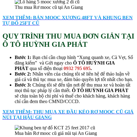
Thu mua Rơ mooc cũ tại An Giang
XEM THÊM: BÁN MOOC XƯƠNG 48FT VÀ KHUNG BEN
TỰ ĐỔ 25FT CŨ
QUY TRÌNH THU MUA ĐƠN GIẢN TẠI
Ô TÔ HUỲNH GIA PHÁT
Bước 1:
Bạn chỉ cần chụp hình “Xung quanh xe, Cà Vẹt, Sổ
đăng kiểm” và Gửi ngay cho
Ô TÔ HUỲNH GIA
PHÁT
qua số điện thoại
0932 795 695
.
Bước 2:
Nhân viên của chúng tôi sẽ liên hệ để thảo luận về
giá cả và thủ tục mua xe, đảm bảo quyền lợi tốt nhất cho bạn.
Bước 3:
Chúng tôi sẽ đến tận nơi để thu mua xe và hoàn tất
mọi thủ tục pháp lý cần thiết.
Ô TÔ HUỲNH GIA PHÁT
sẽ chịu toàn bộ chi phí và thuế cho khách hàng, khách hàng
chỉ cần đem theo CMND/CCCD.
XEM THÊM: THU MUA XE ĐẦU KÉO RƠ MOOC CŨ GIÁ
NÚI TẠI HẬU GIANG
Mua bán Rơ mooc cũ giá núi tại An Giang