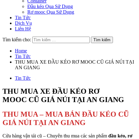
Container
Đầu kéo Qua Sử Dụng
Rơ mooc Qua Sử Dụng
Tin Tức
Dịch Vụ
Liên Hệ
Tìm kiếm cho:
Home
Tin Tức
THU MUA XE ĐẦU KÉO RƠ MOOC CŨ GIÁ NÚI TẠI
AN GIANG
Tin Tức
THU MUA XE ĐẦU KÉO RƠ
MOOC CŨ GIÁ NÚI TẠI AN GIANG
THU MUA – MUA BÁN ĐẦU KÉO CŨ
GIÁ NÚI TẠI AN GIANG
Cửa hàng vận tải cũ – Chuyên thu mua các sản phẩm
đầu kéo, rơ