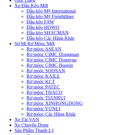
Giới Thiệu
Xe Đầu Kéo Mới
Đầu kéo Mỹ International
Đầu kéo Mỹ Freightliner
Đầu kéo FAW
Đầu kéo HOWO
Đầu kéo SHACMAN
Đầu kéo Các Hãng Khác
Sơ Mi Rơ Móoc Mới
Rơ móoc ASEAN
Rơ móoc CIMC Dongguan
Rơ móoc CIMC Dongyue
Rơ móoc CIMC Huajun
Rơ moóc SOOSAN
Rơ móoc KAILE
Rơ moóc KCT
Rơ móoc PATEC
Rơ móoc THACO
Rơ moóc TIANRUI
Rơ móoc XINHONGDONG
Rơ móoc YUNLI
Rơ móoc Các Hãng Khác
Xe Tải VAN
Xe Chuyên Dụng
Sản Phẩm Thanh Lý