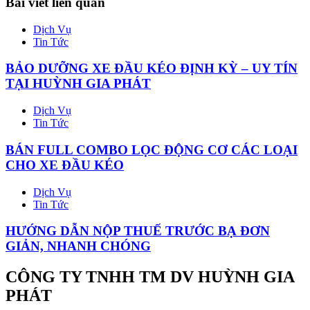
Bài viết liên quan
Dịch Vụ
Tin Tức
BẢO DƯỠNG XE ĐẦU KÉO ĐỊNH KỲ – UY TÍN
TẠI HUỲNH GIA PHÁT
Dịch Vụ
Tin Tức
BÁN FULL COMBO LỌC ĐỘNG CƠ CÁC LOẠI
CHO XE ĐẦU KÉO
Dịch Vụ
Tin Tức
HƯỚNG DẪN NỘP THUẾ TRƯỚC BẠ ĐƠN
GIẢN, NHANH CHÓNG
CÔNG TY TNHH TM DV HUỲNH GIA
PHÁT