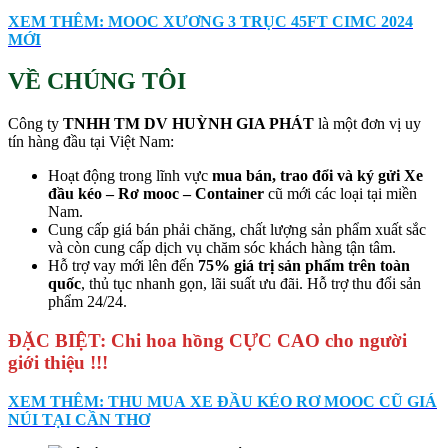
XEM THÊM: MOOC XƯƠNG 3 TRỤC 45FT CIMC 2024
MỚI
VỀ CHÚNG TÔI
Công ty
TNHH TM DV HUỲNH GIA PHÁT
là một đơn vị uy
tín hàng đầu tại Việt Nam:
Hoạt động trong lĩnh vực
mua bán, trao đổi và ký gửi Xe
đầu kéo – Rơ mooc – Container
cũ mới các loại tại miền
Nam.
Cung cấp giá bán phải chăng, chất lượng sản phẩm xuất sắc
và còn cung cấp dịch vụ chăm sóc khách hàng tận tâm.
Hỗ trợ vay mới lên đến
75% giá trị sản phẩm trên toàn
quốc
, thủ tục nhanh gọn, lãi suất ưu đãi. Hỗ trợ thu đổi sản
phẩm 24/24.
ĐẶC BIỆT: Chi hoa hồng CỰC CAO cho người
giới thiệu !!!
XEM THÊM: THU MUA XE ĐẦU KÉO RƠ MOOC CŨ GIÁ
NÚI TẠI CẦN THƠ