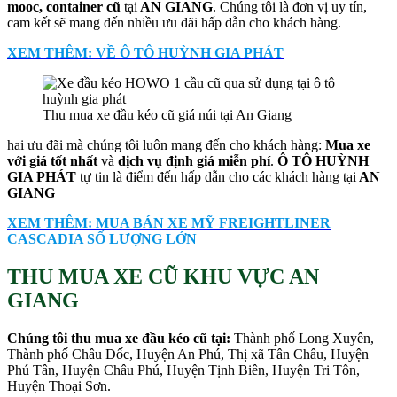
mooc, container cũ
tại
AN GIANG
. Chúng tôi là đơn vị uy tín,
cam kết sẽ mang đến nhiều ưu đãi hấp dẫn cho khách hàng.
XEM THÊM: VỀ Ô TÔ HUỲNH GIA PHÁT
Thu mua xe đầu kéo cũ giá núi tại An Giang
hai ưu đãi mà chúng tôi luôn mang đến cho khách hàng:
Mua xe
với giá tốt nhất
và
dịch vụ định giá miễn phí
.
Ô TÔ HUỲNH
GIA PHÁT
tự tin là điểm đến hấp dẫn cho các khách hàng tại
AN
GIANG
XEM THÊM: MUA BÁN XE MỸ FREIGHTLINER
CASCADIA SỐ LƯỢNG LỚN
THU MUA XE CŨ KHU VỰC AN
GIANG
Chúng tôi thu mua xe đầu kéo cũ tại:
Thành phố Long Xuyên,
Thành phố Châu Đốc, Huyện An Phú, Thị xã Tân Châu, Huyện
Phú Tân, Huyện Châu Phú, Huyện Tịnh Biên, Huyện Tri Tôn,
Huyện Thoại Sơn.