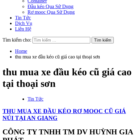
Container
Đầu kéo Qua Sử Dụng
Rơ mooc Qua Sử Dụng
Tin Tức
Dịch Vụ
Liên Hệ
Tìm kiếm cho:
Home
thu mua xe đầu kéo cũ giá cao tại thoại sơn
thu mua xe đầu kéo cũ giá cao
tại thoại sơn
Tin Tức
THU MUA XE ĐẦU KÉO RƠ MOOC CŨ GIÁ
NÚI TẠI AN GIANG
CÔNG TY TNHH TM DV HUỲNH GIA