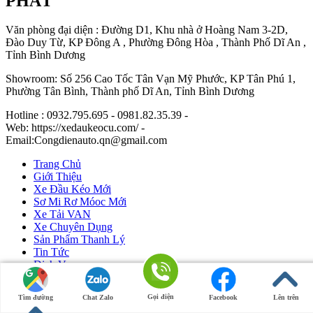
PHÁT
Văn phòng đại diện : Đường D1, Khu nhà ở Hoàng Nam 3-2D,
Đào Duy Từ, KP Đông A , Phường Đông Hòa , Thành Phố Dĩ An ,
Tỉnh Bình Dương
Showroom: Số 256 Cao Tốc Tân Vạn Mỹ Phước, KP Tân Phú 1,
Phường Tân Bình, Thành phố Dĩ An, Tỉnh Bình Dương
Hotline : 0932.795.695 - 0981.82.35.39 -
Web: https://xedaukeocu.com/ -
Email:Congdienauto.qn@gmail.com
Trang Chủ
Giới Thiệu
Xe Đầu Kéo Mới
Sơ Mi Rơ Móoc Mới
Xe Tải VAN
Xe Chuyên Dụng
Sản Phẩm Thanh Lý
Tin Tức
Dịch Vụ
Liên Hệ
Gọi điện
Tìm đường
Chat Zalo
Facebook
Lên trên
Ô Tô Huỳnh Gia Phát
|
Xe Đầu Kéo Mỹ
by Huỳnh Gia Phát.