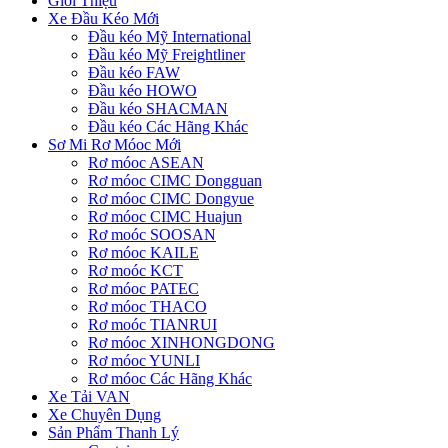
Giới Thiệu
Xe Đầu Kéo Mới
Đầu kéo Mỹ International
Đầu kéo Mỹ Freightliner
Đầu kéo FAW
Đầu kéo HOWO
Đầu kéo SHACMAN
Đầu kéo Các Hãng Khác
Sơ Mi Rơ Móoc Mới
Rơ móoc ASEAN
Rơ móoc CIMC Dongguan
Rơ móoc CIMC Dongyue
Rơ móoc CIMC Huajun
Rơ moóc SOOSAN
Rơ móoc KAILE
Rơ moóc KCT
Rơ móoc PATEC
Rơ móoc THACO
Rơ moóc TIANRUI
Rơ móoc XINHONGDONG
Rơ móoc YUNLI
Rơ móoc Các Hãng Khác
Xe Tải VAN
Xe Chuyên Dụng
Sản Phẩm Thanh Lý