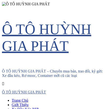
Skip
Ô TÔ HUỲNH
to
content
GIA PHÁT
Ô TÔ HUỲNH GIA PHÁT – Chuyên mua bán, trao đổi, ký gửi:
Xe đầu kéo, Rơ mooc, Container mới cũ các loại
Primary
Ô TÔ HUỲNH GIA PHÁT
Menu
Trang Chủ
Giới Thiệu