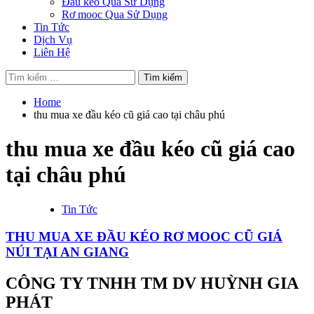
Đầu kéo Qua Sử Dụng
Rơ mooc Qua Sử Dụng
Tin Tức
Dịch Vụ
Liên Hệ
Tìm
kiếm
cho:
Home
thu mua xe đầu kéo cũ giá cao tại châu phú
thu mua xe đầu kéo cũ giá cao
tại châu phú
Tin Tức
THU MUA XE ĐẦU KÉO RƠ MOOC CŨ GIÁ
NÚI TẠI AN GIANG
CÔNG TY TNHH TM DV HUỲNH GIA
PHÁT