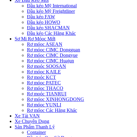
Xe Đầu Kéo Mới
Đầu kéo Mỹ International
Đầu kéo Mỹ Freightliner
Đầu kéo FAW
Đầu kéo HOWO
Đầu kéo SHACMAN
Đầu kéo Các Hãng Khác
Sơ Mi Rơ Móoc Mới
Rơ móoc ASEAN
Rơ móoc CIMC Dongguan
Rơ móoc CIMC Dongyue
Rơ móoc CIMC Huajun
Rơ moóc SOOSAN
Rơ móoc KAILE
Rơ moóc KCT
Rơ móoc PATEC
Rơ móoc THACO
Rơ moóc TIANRUI
Rơ móoc XINHONGDONG
Rơ móoc YUNLI
Rơ móoc Các Hãng Khác
Xe Tải VAN
Xe Chuyên Dụng
Sản Phẩm Thanh Lý
Container