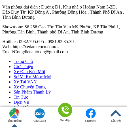
Văn phòng đại diện : Đường D1, Khu nhà ở Hoàng Nam 3-2D,
Đào Duy Từ, KP Đông A , Phường Đông Hòa , Thành Phố Dĩ An ,
Tỉnh Bình Dương
Showroom: Số 256 Cao Tốc Tân Vạn Mỹ Phước, KP Tân Phú 1,
Phường Tân Bình, Thành phố Dĩ An, Tỉnh Bình Dương
Hotline : 0932.795.695 - 0981.82.35.39 -
Web: https://xedaukeocu.com/ -
Email:Congdienauto.qn@gmail.com
Trang Chủ
Giới Thiệu
Xe Đầu Kéo Mới
Sơ Mi Rơ Móoc Mới
Xe Tải VAN
Xe Chuyên Dụng
Sản Phẩm Thanh Lý
Tin Tức
Dịch Vụ
Liên Hệ
Ô Tô Huỳnh Gia Phát
|
Xe Đầu Kéo Mỹ
by Huỳnh Gia Phát.
Gọi điện
Tìm đường
Chat Zalo
Facebook
Lên trên