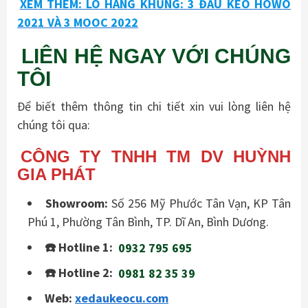
XEM THÊM: LÔ HÀNG KHỦNG: 3 ĐẦU KÉO HOWO
2021 VÀ 3 MOOC 2022
LIÊN HỆ NGAY VỚI CHÚNG
TÔI
Để biết thêm thông tin chi tiết xin vui lòng liên hệ
chúng tôi qua:
CÔNG TY TNHH TM DV HUỲNH
GIA PHÁT
Showroom:
Số 256 Mỹ Phước Tân Vạn, KP Tân
Phú 1, Phường Tân Bình, TP. Dĩ An, Bình Dương.
☎️ Hotline 1:
0932 795 695
☎️ Hotline 2:
0981 82 35 39
Web:
xedaukeocu.com