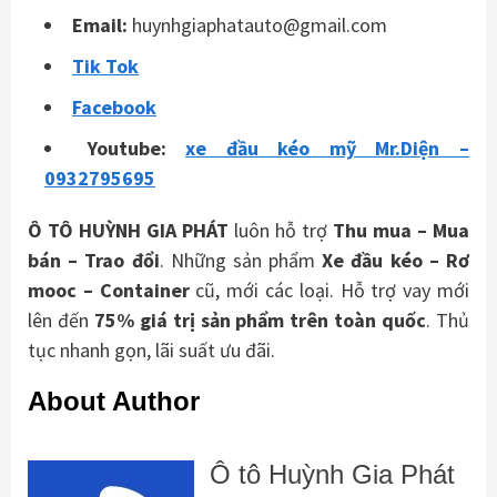
Email:
huynhgiaphatauto@gmail.com
Tik Tok
Facebook
Youtube:
xe đầu kéo mỹ Mr.Diện –
0932795695
Ô TÔ HUỲNH GIA PHÁT
luôn hỗ trợ
Thu mua – Mua
bán – Trao
đổi
. Những sản phẩm
Xe đầu kéo – Rơ
mooc – Container
cũ, mới các loại. Hỗ trợ vay mới
lên đến
75% giá trị sản phẩm trên toàn quốc
. Thủ
tục nhanh gọn, lãi suất ưu đãi.
About Author
Ô tô Huỳnh Gia Phát