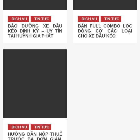
DỊCH VỤ
TIN TỨC
DỊCH VỤ
TIN TỨC
BẢO DƯỠNG XE ĐẦU
BÁN FULL COMBO LỌC
KÉO ĐỊNH KỲ – UY TÍN
ĐỘNG CƠ CÁC LOẠI
TẠI HUỲNH GIA PHÁT
CHO XE ĐẦU KÉO
DỊCH VỤ
TIN TỨC
HƯỚNG DẪN NỘP THUẾ
TRƯỚC BẠ ĐƠN GIẢN,