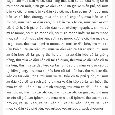
Tags:
chợ mua bán xe cũ
,
cửa hàng mua bán xe cũ
,
cửa hàng sơ mi
rơ mooc cũ mới
,
định giá xe đầu kéo
,
định giá xe miễn phí
,
hội mua
bán xe cũ
,
hội mua bán xe đầu kéo cũ
,
mua bán sơ mi rơ mooc
,
mua
bán xe cũ bình dương
,
mua bán xe cũ chợ tốt
,
mua bán xe cũ
tphcm
,
mua bán xe đầu kéo
,
mua bán xe ô tô cũ
,
mua bán xe oto
cũ
,
ô tô huỳnh gia phát
,
oto dau keo
,
otohuynhgiaphat
,
smrm
,
sơ
mi rơ mooc
,
sơ mi rơ mooc cũ
,
sơ mi rơ mooc lướt
,
sơ mi rơ mooc
mới
,
sơ mi rơ mooc phế liệu
,
sơ mi rơ mooc xương cũ
,
thu mua oto
cu gia cao
,
thu mua sơ mi rơ mooc
,
thu mua xe đầu kéo
,
thu mua xe
đầu kéo cũ tại an biên
,
thu mua xe đầu kéo cũ tại an minh
,
thu mua
xe đầu kéo cũ tại giang thành
,
thu mua xe đầu kéo cũ tại giồng
riềng
,
thu mua xe đầu kéo cũ tại gò quao
,
thu mua xe đầu kéo cũ tại
hà tiên
,
thu mua xe đầu kéo cũ tại hòn đất
,
thu mua xe đầu kéo cũ
tại kiên giang
,
thu mua xe đầu kéo cũ tại kiên hải
,
thu mua xe đầu
kéo cũ tại kiên lương
,
thu mua xe đầu kéo cũ tại phú quốc
,
thu mua
xe đầu kéo cũ tại rạch giá
,
thu mua xe đầu kéo cũ tại tân hiệp
,
thu
mua xe đầu kéo cũ tại u minh thượng
,
thu mua xe đầu kéo cũ tại
vĩnh thuận
,
thu mua xe oto cũ
,
thu mua xe oto cũ giá cao
,
thu mua
xe oto cũ giá cao tphcm
,
thu mua xe oto cũ tphcm
,
thủ tục mua xe
oto cũ
,
xe đầu kéo
,
xe đầu kéo cũ
,
xe đầu kéo lướt
,
xe đầu kéo
mới
,
xe đầu kéo phế liệu
,
xedaukeo
,
xedaukeocu
,
xedaukeomoi