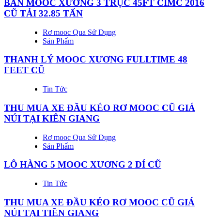
BÁN MOOC XƯƠNG 3 TRỤC 45FT CIMC 2016
CŨ TẢI 32.85 TẤN
Rơ mooc Qua Sử Dụng
Sản Phẩm
THANH LÝ MOOC XƯƠNG FULLTIME 48
FEET CŨ
Tin Tức
THU MUA XE ĐẦU KÉO RƠ MOOC CŨ GIÁ
NÚI TẠI KIÊN GIANG
Rơ mooc Qua Sử Dụng
Sản Phẩm
LÔ HÀNG 5 MOOC XƯƠNG 2 DÍ CŨ
Tin Tức
THU MUA XE ĐẦU KÉO RƠ MOOC CŨ GIÁ
NÚI TẠI TIỀN GIANG