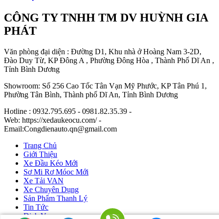
CÔNG TY TNHH TM DV HUỲNH GIA
PHÁT
Văn phòng đại diện : Đường D1, Khu nhà ở Hoàng Nam 3-2D,
Đào Duy Từ, KP Đông A , Phường Đông Hòa , Thành Phố Dĩ An ,
Tỉnh Bình Dương
Showroom: Số 256 Cao Tốc Tân Vạn Mỹ Phước, KP Tân Phú 1,
Phường Tân Bình, Thành phố Dĩ An, Tỉnh Bình Dương
Hotline : 0932.795.695 - 0981.82.35.39 -
Web: https://xedaukeocu.com/ -
Email:Congdienauto.qn@gmail.com
Trang Chủ
Giới Thiệu
Xe Đầu Kéo Mới
Sơ Mi Rơ Móoc Mới
Xe Tải VAN
Xe Chuyên Dụng
Sản Phẩm Thanh Lý
Tin Tức
Dịch Vụ