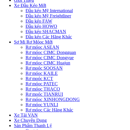
Giới Thiệu
Xe Đầu Kéo Mới
Đầu kéo Mỹ International
Đầu kéo Mỹ Freightliner
Đầu kéo FAW
Đầu kéo HOWO
Đầu kéo SHACMAN
Đầu kéo Các Hãng Khác
Sơ Mi Rơ Móoc Mới
Rơ móoc ASEAN
Rơ móoc CIMC Dongguan
Rơ móoc CIMC Dongyue
Rơ móoc CIMC Huajun
Rơ moóc SOOSAN
Rơ móoc KAILE
Rơ moóc KCT
Rơ móoc PATEC
Rơ móoc THACO
Rơ moóc TIANRUI
Rơ móoc XINHONGDONG
Rơ móoc YUNLI
Rơ móoc Các Hãng Khác
Xe Tải VAN
Xe Chuyên Dụng
Sản Phẩm Thanh Lý