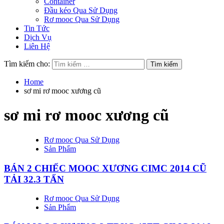
Container
Đầu kéo Qua Sử Dụng
Rơ mooc Qua Sử Dụng
Tin Tức
Dịch Vụ
Liên Hệ
Tìm kiếm cho:
Home
sơ mi rơ mooc xương cũ
sơ mi rơ mooc xương cũ
Rơ mooc Qua Sử Dụng
Sản Phẩm
BÁN 2 CHIẾC MOOC XƯƠNG CIMC 2014 CŨ
TẢI 32.3 TẤN
Rơ mooc Qua Sử Dụng
Sản Phẩm