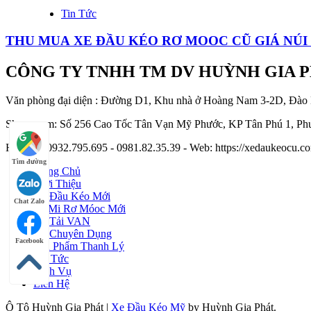
Tin Tức
THU MUA XE ĐẦU KÉO RƠ MOOC CŨ GIÁ NÚI 
CÔNG TY TNHH TM DV HUỲNH GIA 
Văn phòng đại diện : Đường D1, Khu nhà ở Hoàng Nam 3-2D, Đào
Showroom: Số 256 Cao Tốc Tân Vạn Mỹ Phước, KP Tân Phú 1, Phư
Hotline : 0932.795.695 - 0981.82.35.39 - Web: https://xedaukeocu
Tìm đường
Trang Chủ
Giới Thiệu
Xe Đầu Kéo Mới
Chat Zalo
Sơ Mi Rơ Móoc Mới
Xe Tải VAN
Xe Chuyên Dụng
Facebook
Sản Phẩm Thanh Lý
Tin Tức
Dịch Vụ
Liên Hệ
Ô Tô Huỳnh Gia Phát
|
Xe Đầu Kéo Mỹ
by Huỳnh Gia Phát.