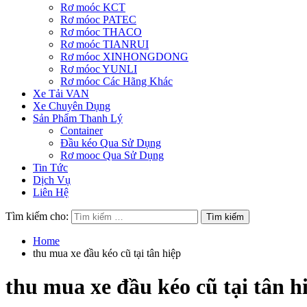
Rơ moóc KCT
Rơ móoc PATEC
Rơ móoc THACO
Rơ moóc TIANRUI
Rơ móoc XINHONGDONG
Rơ móoc YUNLI
Rơ móoc Các Hãng Khác
Xe Tải VAN
Xe Chuyên Dụng
Sản Phẩm Thanh Lý
Container
Đầu kéo Qua Sử Dụng
Rơ mooc Qua Sử Dụng
Tin Tức
Dịch Vụ
Liên Hệ
Tìm kiếm cho:
Home
thu mua xe đầu kéo cũ tại tân hiệp
thu mua xe đầu kéo cũ tại tân h