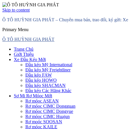
Skip to content
Ô TÔ HUỲNH GIA PHÁT – Chuyên mua bán, trao đổi, ký gửi: Xe đầ
Primary Menu
Ô TÔ HUỲNH GIA PHÁT
Trang Chủ
Giới Thiệu
Xe Đầu Kéo Mới
Đầu kéo Mỹ International
Đầu kéo Mỹ Freightliner
Đầu kéo FAW
Đầu kéo HOWO
Đầu kéo SHACMAN
Đầu kéo Các Hãng Khác
Sơ Mi Rơ Móoc Mới
Rơ móoc ASEAN
Rơ móoc CIMC Dongguan
Rơ móoc CIMC Dongyue
Rơ móoc CIMC Huajun
Rơ moóc SOOSAN
Rơ móoc KAILE