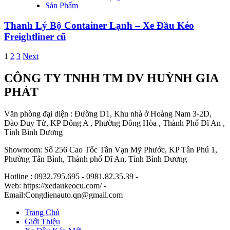
Sản Phẩm
Thanh Lý Bộ Container Lạnh – Xe Đầu Kéo
Freightliner cũ
Điều
1
2
3
Next
hướng
CÔNG TY TNHH TM DV HUỲNH GIA
bài
PHÁT
viết
Văn phòng đại diện : Đường D1, Khu nhà ở Hoàng Nam 3-2D,
Đào Duy Từ, KP Đông A , Phường Đông Hòa , Thành Phố Dĩ An ,
Tỉnh Bình Dương
Showroom: Số 256 Cao Tốc Tân Vạn Mỹ Phước, KP Tân Phú 1,
Phường Tân Bình, Thành phố Dĩ An, Tỉnh Bình Dương
Hotline : 0932.795.695 - 0981.82.35.39 -
Web: https://xedaukeocu.com/ -
Email:Congdienauto.qn@gmail.com
Trang Chủ
Giới Thiệu