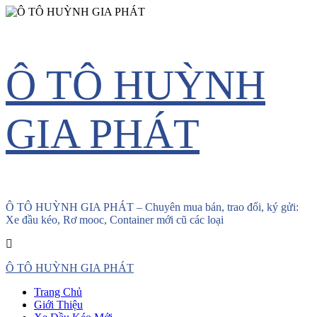
Skip
Ô TÔ HUỲNH
to
content
GIA PHÁT
Ô TÔ HUỲNH GIA PHÁT – Chuyên mua bán, trao đổi, ký gửi:
Xe đầu kéo, Rơ mooc, Container mới cũ các loại
Primary
Ô TÔ HUỲNH GIA PHÁT
Menu
Trang Chủ
Giới Thiệu