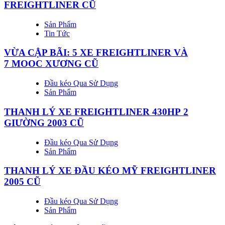
FREIGHTLINER CŨ
Sản Phẩm
Tin Tức
VỪA CẬP BÃI: 5 XE FREIGHTLINER VÀ
7 MOOC XƯƠNG CŨ
Đầu kéo Qua Sử Dụng
Sản Phẩm
THANH LÝ XE FREIGHTLINER 430HP 2
GIƯỜNG 2003 CŨ
Đầu kéo Qua Sử Dụng
Sản Phẩm
THANH LÝ XE ĐẦU KÉO MỸ FREIGHTLINER
2005 CŨ
Đầu kéo Qua Sử Dụng
Sản Phẩm