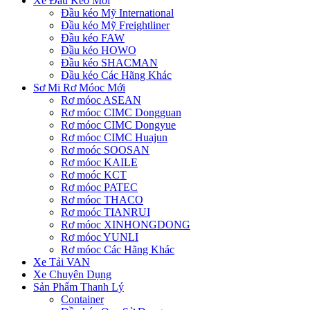
Xe Đầu Kéo Mới
Đầu kéo Mỹ International
Đầu kéo Mỹ Freightliner
Đầu kéo FAW
Đầu kéo HOWO
Đầu kéo SHACMAN
Đầu kéo Các Hãng Khác
Sơ Mi Rơ Móoc Mới
Rơ móoc ASEAN
Rơ móoc CIMC Dongguan
Rơ móoc CIMC Dongyue
Rơ móoc CIMC Huajun
Rơ moóc SOOSAN
Rơ móoc KAILE
Rơ moóc KCT
Rơ móoc PATEC
Rơ móoc THACO
Rơ moóc TIANRUI
Rơ móoc XINHONGDONG
Rơ móoc YUNLI
Rơ móoc Các Hãng Khác
Xe Tải VAN
Xe Chuyên Dụng
Sản Phẩm Thanh Lý
Container