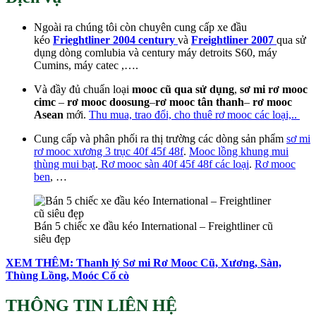
Ngoài ra chúng tôi còn chuyên cung cấp xe đầu
kéo
Frieghtliner 2004 century
và
Freightliner 2007
qua sử
dụng dòng comlubia và century máy detroits S60, máy
Cumins, máy catec ,….
Và đầy đủ chuẩn loại
mooc cũ qua sử dụng
,
sơ mi rơ mooc
cimc
–
rơ mooc doosung
–
rơ mooc tân thanh
–
rơ mooc
Asean
mới.
Thu mua, trao đổi, cho thuê rơ mooc các loại,..
Cung cấp và phân phối ra thị trường các dòng sản phẩm
sơ mi
rơ mooc xương 3 trục 40f 45f 48f
.
Mooc lồng khung mui
thùng mui bạt
.
Rơ mooc sàn 40f 45f 48f các loại
.
Rơ mooc
ben
, …
Bán 5 chiếc xe đầu kéo International – Freightliner cũ
siêu đẹp
XEM THÊM: Thanh lý Sơ mi Rơ Mooc Cũ, Xương, Sàn,
Thùng Lồng, Moóc Cổ cò
THÔNG TIN LIÊN HỆ