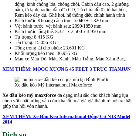
động, kính chống lóa, chống chói, Cabin đầu cao, 2 giường
nằm, tủ lạnh, radio, đầu đĩa CD, Tủ chứa đồ 02 tủ hai bên,
Rèm kéo đầy đủ, Ghế hơi, hệ thống điều chỉnh hành trình
Kích thước Khoảng cách trục: 5.040 + 1.320 mm
Vệt bánh trước, vệt bánh sau: 2090/1850 mm
Kích thước tổng thể: 8.321 x 2.500 x 3.950 mm
Tự trọng: 8.415 KG
Tải trọng: 15.056 KG
Tổng trọng tải cho phép: 23.601 KG
Khối lượng kéo theo: 36.955 kG
Màu xe Màu Đỏ, Màu Xanh, Màu Trắng, Màu Xám Bạc,..
XEM THÊM: MOOC XƯƠNG 45 FEET 3 TRỤC TIANJUN
Xe đầu kéo Mỹ International Maxxforce
Xe đầu kéo mỹ maxxforce
đa dạng màu sắc cho khách hàng lựa
chọn với chất lượng vẫn còn khá tốt, mà giá giá thành rẻ hơn xe bãi,
giúp thu hồi vốn nhanh.
XEM THÊM: Xe Đầu Kéo International Động Cơ N13 Model
2014
Dịch vụ