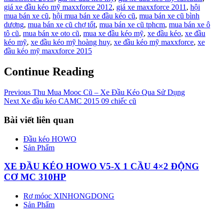
giá xe đầu kéo mỹ maxxforce 2012
,
giá xe maxxforce 2011
,
hội
mua bán xe cũ
,
hội mua bán xe đầu kéo cũ
,
mua bán xe cũ bình
dương
,
mua bán xe cũ chợ tốt
,
mua bán xe cũ tphcm
,
mua bán xe ô
tô cũ
,
mua bán xe oto cũ
,
mua xe đầu kéo mỹ
,
xe đầu kéo
,
xe đầu
kéo mỹ
,
xe đầu kéo mỹ hoàng huy
,
xe đầu kéo mỹ maxxforce
,
xe
đầu kéo mỹ maxxforce 2015
Continue Reading
Previous
Thu Mua Mooc Cũ – Xe Đầu Kéo Qua Sử Dụng
Next
Xe đầu kéo CAMC 2015 09 chiếc cũ
Bài viết liên quan
Đầu kéo HOWO
Sản Phẩm
XE ĐẦU KÉO HOWO V5-X 1 CẦU 4×2 ĐỘNG
CƠ MC 310HP
Rơ móoc XINHONGDONG
Sản Phẩm