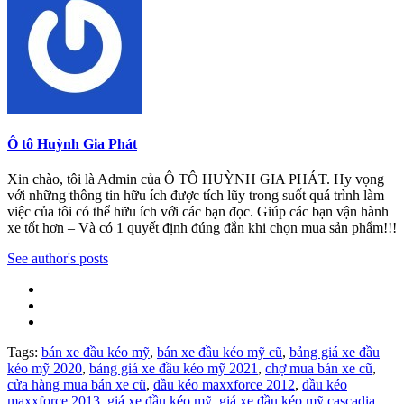
Ô tô Huỳnh Gia Phát
Xin chào, tôi là Admin của Ô TÔ HUỲNH GIA PHÁT. Hy vọng
với những thông tin hữu ích được tích lũy trong suốt quá trình làm
việc của tôi có thể hữu ích với các bạn đọc. Giúp các bạn vận hành
xe tốt hơn – Và có 1 quyết định đúng đắn khi chọn mua sản phẩm!!!
See author's posts
Tags:
bán xe đầu kéo mỹ
,
bán xe đầu kéo mỹ cũ
,
bảng giá xe đầu
kéo mỹ 2020
,
bảng giá xe đầu kéo mỹ 2021
,
chợ mua bán xe cũ
,
cửa hàng mua bán xe cũ
,
đầu kéo maxxforce 2012
,
đầu kéo
maxxforce 2013
,
giá xe đầu kéo mỹ
,
giá xe đầu kéo mỹ cascadia
,