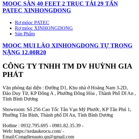
MOOC SÀN 40 FEET 2 TRỤC TẢI 29 TẤN
PATEC XINHONGDONG
Rơ móoc PATEC
Rơ móoc XINHONGDONG
Sản Phẩm
MOOC MUI LÀO XINHONGDONG TỰ TRỌNG
NẶNG 12.00R20
CÔNG TY TNHH TM DV HUỲNH GIA
PHÁT
Văn phòng đại diện : Đường D1, Khu nhà ở Hoàng Nam 3-2D,
Đào Duy Từ, KP Đông A , Phường Đông Hòa , Thành Phố Dĩ An ,
Tỉnh Bình Dương
Showroom: Số 256 Cao Tốc Tân Vạn Mỹ Phước, KP Tân Phú 1,
Phường Tân Bình, Thành phố Dĩ An, Tỉnh Bình Dương
Hotline : 0932.795.695 - 0981.82.35.39 -
Web: https://xedaukeocu.com/ -
Email:Congdienauto.qn@gmail.com