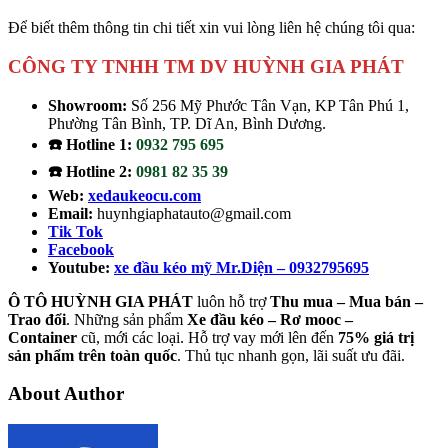
Để biết thêm thông tin chi tiết xin vui lòng liên hệ chúng tôi qua:
CÔNG TY TNHH TM DV HUỲNH GIA PHÁT
Showroom:
Số 256 Mỹ Phước Tân Vạn, KP Tân Phú 1,
Phường Tân Bình, TP. Dĩ An, Bình Dương.
☎️ Hotline 1:
0932 795 695
☎️ Hotline 2:
0981 82 35 39
Web:
xedaukeocu.com
Email:
huynhgiaphatauto@gmail.com
Tik Tok
Facebook
Youtube:
xe đầu kéo mỹ Mr.Diện – 0932795695
Ô TÔ HUỲNH GIA PHÁT
luôn hỗ trợ
Thu mua – Mua bán –
Trao
đổi
. Những sản phẩm
Xe đầu kéo – Rơ mooc –
Container
cũ, mới các loại. Hỗ trợ vay mới lên đến
75% giá trị
sản phẩm trên toàn quốc
. Thủ tục nhanh gọn, lãi suất ưu đãi.
About Author