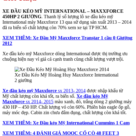
XE ĐẦU KÉO MỸ INTERNATIONAL – MAXXFORCE
450HP 2 GIƯỜNG
. Thanh lý số lượng lô xe đầu kéo mỹ
International máy Maxxforce 13 qua sử dụng sản xuất 2013 – 2014
đã ra biển số chất lượng còn 70% xem xe tại TP HCM.
XEM THÊM: Xe Đầu Mỹ Maxxforce Transtar 1 cầu 0 Giường
2012
Xe đầu kéo mỹ Maxxforce dòng International được thị trường ưu
chuộng hiện nay vì giá cả cạnh tranh cùng chất lượng vượt trội.
Xe Đầu Kéo Mỹ Hoàng Huy Maxxforce International
2 giường
Xe đầu kéo mỹ Maxxforce
sx 2013- 2014
được nhập khẩu từ
Mỹ chất lượng còn khá tốt, ra biển số.
Xe đầu kéo Mỹ
Maxxforce
sx 2014- 2015
màu xanh, đỏ, trắng dòng 2 giường máy
430 HP – 450 HP. Chất lượng vỏ còn 60%. Phiên bản eagle ốp gỗ,
máy móc đẹp. Cabin zin chưa đâm đụng, chất lượng còn khá tốt.
XEM THÊM: Xe Đầu kéo Mỹ International Cummins 1 Cam
XEM THÊM: 4 ĐÁNH GIÁ MOOC CỔ CÒ 48 FEET 3