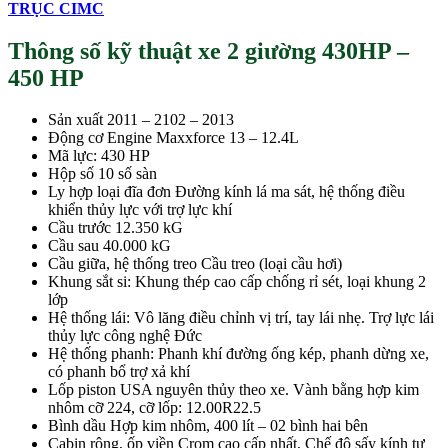
TRỤC CIMC
Thông số kỹ thuật xe 2 giường 430HP –
450 HP
Sản xuất 2011 – 2102 – 2013
Động cơ Engine Maxxforce 13 – 12.4L
Mã lực: 430 HP
Hộp số 10 số sàn
Ly hợp loại đĩa đơn Đường kính lá ma sát, hệ thống điều
khiển thủy lực với trợ lực khí
Cầu trước 12.350 kG
Cầu sau 40.000 kG
Cầu giữa, hệ thống treo Cầu treo (loại cầu hơi)
Khung sắt si: Khung thép cao cấp chống rỉ sét, loại khung 2
lớp
Hệ thống lái: Vô lăng điều chỉnh vị trí, tay lái nhẹ. Trợ lực lái
thủy lực công nghệ Đức
Hệ thống phanh: Phanh khí đường ống kép, phanh dừng xe,
có phanh bổ trợ xả khí
Lốp piston USA nguyên thủy theo xe. Vành bằng hợp kim
nhôm cỡ 224, cỡ lốp: 12.00R22.5
Bình dầu Hợp kim nhôm, 400 lít – 02 bình hai bên
Cabin rộng, ốp viền Crom cao cấp nhất, Chế độ sấy kính tự