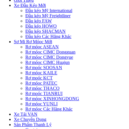
Giới Thiệu
Xe Đầu Kéo Mới
Đầu kéo Mỹ International
Đầu kéo Mỹ Freightliner
Đầu kéo FAW
Đầu kéo HOWO
Đầu kéo SHACMAN
Đầu kéo Các Hãng Khác
Sơ Mi Rơ Móoc Mới
Rơ móoc ASEAN
Rơ móoc CIMC Dongguan
Rơ móoc CIMC Dongyue
Rơ móoc CIMC Huajun
Rơ moóc SOOSAN
Rơ móoc KAILE
Rơ moóc KCT
Rơ móoc PATEC
Rơ móoc THACO
Rơ moóc TIANRUI
Rơ móoc XINHONGDONG
Rơ móoc YUNLI
Rơ móoc Các Hãng Khác
Xe Tải VAN
Xe Chuyên Dụng
Sản Phẩm Thanh Lý