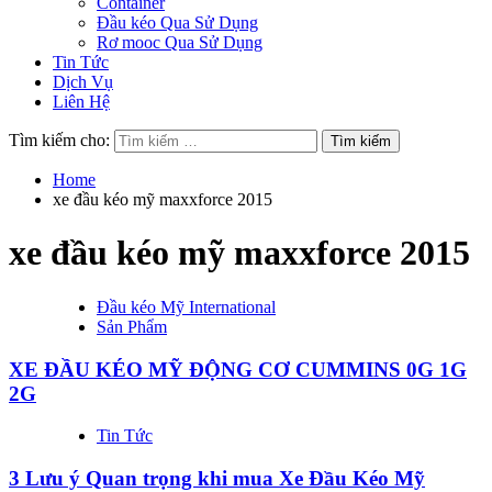
Container
Đầu kéo Qua Sử Dụng
Rơ mooc Qua Sử Dụng
Tin Tức
Dịch Vụ
Liên Hệ
Tìm kiếm cho:
Home
xe đầu kéo mỹ maxxforce 2015
xe đầu kéo mỹ maxxforce 2015
Đầu kéo Mỹ International
Sản Phẩm
XE ĐẦU KÉO MỸ ĐỘNG CƠ CUMMINS 0G 1G
2G
Tin Tức
3 Lưu ý Quan trọng khi mua Xe Đầu Kéo Mỹ