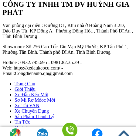
CÔNG TY TNHH TM DV HUỲNH GIA
PHÁT
Văn phòng đại diện : Đường D1, Khu nhà ở Hoàng Nam 3-2D,
Đào Duy Từ, KP Đông A , Phường Đông Hòa , Thành Phố Dĩ An ,
Tỉnh Bình Dương
Showroom: Số 256 Cao Tốc Tân Vạn Mỹ Phước, KP Tân Phú 1,
Phường Tân Bình, Thành phố Dĩ An, Tỉnh Bình Dương
Hotline : 0932.795.695 - 0981.82.35.39 -
Web: https://xedaukeocu.com/ -
Email:Congdienauto.qn@gmail.com
Trang Chủ
Giới Thiệu
Xe Đầu Kéo Mới
Sơ Mi Rơ Móoc Mới
Xe Tải VAN
Xe Chuyên Dụng
Sản Phẩm Thanh Lý
Tin Tức
Dịch Vụ
Liên Hệ