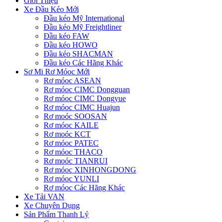
Giới Thiệu
Xe Đầu Kéo Mới
Đầu kéo Mỹ International
Đầu kéo Mỹ Freightliner
Đầu kéo FAW
Đầu kéo HOWO
Đầu kéo SHACMAN
Đầu kéo Các Hãng Khác
Sơ Mi Rơ Móoc Mới
Rơ móoc ASEAN
Rơ móoc CIMC Dongguan
Rơ móoc CIMC Dongyue
Rơ móoc CIMC Huajun
Rơ moóc SOOSAN
Rơ móoc KAILE
Rơ moóc KCT
Rơ móoc PATEC
Rơ móoc THACO
Rơ moóc TIANRUI
Rơ móoc XINHONGDONG
Rơ móoc YUNLI
Rơ móoc Các Hãng Khác
Xe Tải VAN
Xe Chuyên Dụng
Sản Phẩm Thanh Lý