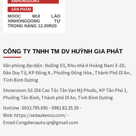
XINHONGDONG
SẢN PHẨM
MOOC MUI LÀO
XINHONGDONG TỰ
TRỌNG NẶNG 12.00R20
CÔNG TY TNHH TM DV HUỲNH GIA PHÁT
Văn phòng đại diện : Đường D1, Khu nhà ở Hoàng Nam 3-2D,
Đào Duy Từ, KP Đông A , Phường Đông Hòa , Thành Phố Dĩ An ,
Tỉnh Bình Dương
Showroom: Số 256 Cao Tốc Tân Vạn Mỹ Phước, KP Tân Phú 1,
Phường Tân Bình, Thành phố Dĩ An, Tỉnh Bình Dương
Hotline : 0932.795.695 - 0981.82.35.39 -
Web: https://xedaukeocu.com/ -
Email:Congdienauto.qn@gmail.com