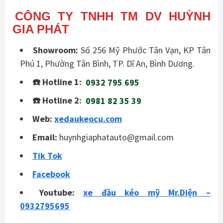
CÔNG TY TNHH TM DV HUỲNH
GIA PHÁT
Showroom:
Số 256 Mỹ Phước Tân Vạn, KP Tân
Phú 1, Phường Tân Bình, TP. Dĩ An, Bình Dương.
☎️ Hotline 1:
0932 795 695
☎️ Hotline 2:
0981 82 35 39
Web:
xedaukeocu.com
Email:
huynhgiaphatauto@gmail.com
Tik Tok
Facebook
Youtube:
xe đầu kéo mỹ Mr.Diện –
0932795695