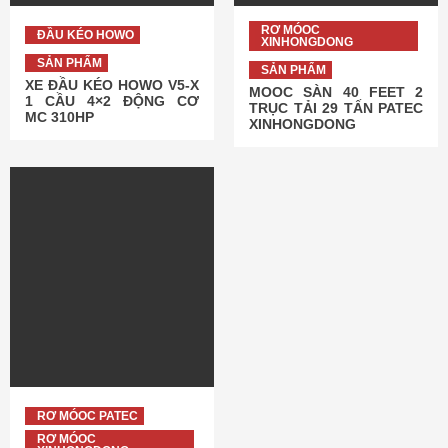
RƠ MÓOC
ĐẦU KÉO HOWO
XINHONGDONG
SẢN PHẨM
SẢN PHẨM
XE ĐẦU KÉO HOWO V5-X
MOOC SÀN 40 FEET 2
1 CẦU 4×2 ĐỘNG CƠ
TRỤC TẢI 29 TẤN PATEC
MC 310HP
XINHONGDONG
RƠ MÓOC PATEC
RƠ MÓOC