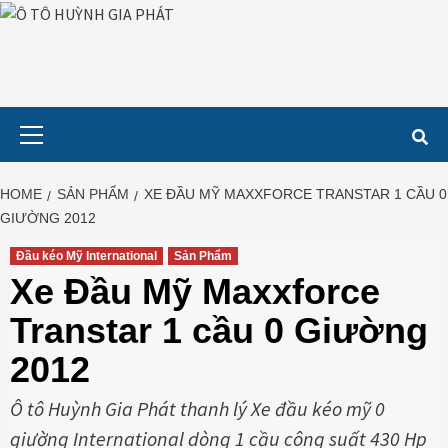
Skip
to
content
Primary
Menu
HOME
SẢN PHẨM
XE ĐẦU MỸ MAXXFORCE TRANSTAR 1 CẦU 0
GIƯỜNG 2012
Đầu kéo Mỹ International
Sản Phẩm
Xe Đầu Mỹ Maxxforce
Transtar 1 cầu 0 Giường
2012
Ô tô Huỳnh Gia Phát thanh lý Xe đầu kéo mỹ 0
giường International dòng 1 cầu công suất 430 Hp