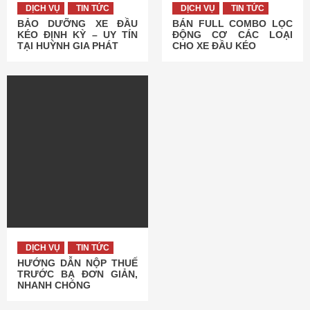
DỊCH VỤ
TIN TỨC
DỊCH VỤ
TIN TỨC
BẢO DƯỠNG XE ĐẦU
BÁN FULL COMBO LỌC
KÉO ĐỊNH KỲ – UY TÍN
ĐỘNG CƠ CÁC LOẠI
TẠI HUỲNH GIA PHÁT
CHO XE ĐẦU KÉO
DỊCH VỤ
TIN TỨC
HƯỚNG DẪN NỘP THUẾ
TRƯỚC BẠ ĐƠN GIẢN,
NHANH CHÓNG