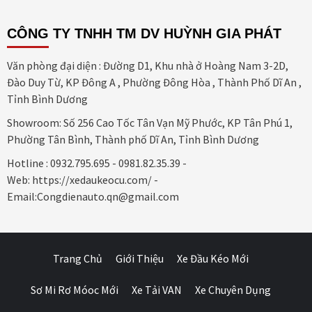
CÔNG TY TNHH TM DV HUỲNH GIA PHÁT
Văn phòng đại diện : Đường D1, Khu nhà ở Hoàng Nam 3-2D,
Đào Duy Từ, KP Đông A , Phường Đông Hòa , Thành Phố Dĩ An ,
Tỉnh Bình Dương
Showroom: Số 256 Cao Tốc Tân Vạn Mỹ Phước, KP Tân Phú 1,
Phường Tân Bình, Thành phố Dĩ An, Tỉnh Bình Dương
Hotline : 0932.795.695 - 0981.82.35.39 -
Web: https://xedaukeocu.com/ -
Email:Congdienauto.qn@gmail.com
Trang Chủ
Giới Thiệu
Xe Đầu Kéo Mới
Sơ Mi Rơ Móoc Mới
Xe Tải VAN
Xe Chuyên Dụng