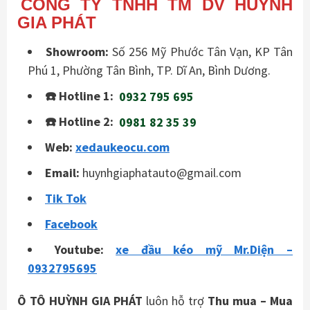
CÔNG TY TNHH TM DV HUỲNH
GIA PHÁT
Showroom:
Số 256 Mỹ Phước Tân Vạn, KP Tân
Phú 1, Phường Tân Bình, TP. Dĩ An, Bình Dương.
☎️ Hotline 1:
0932 795 695
☎️ Hotline 2:
0981 82 35 39
Web:
xedaukeocu.com
Email:
huynhgiaphatauto@gmail.com
Tik Tok
Facebook
Youtube:
xe đầu kéo mỹ Mr.Diện –
0932795695
Ô TÔ HUỲNH GIA PHÁT
luôn hỗ trợ
Thu mua – Mua