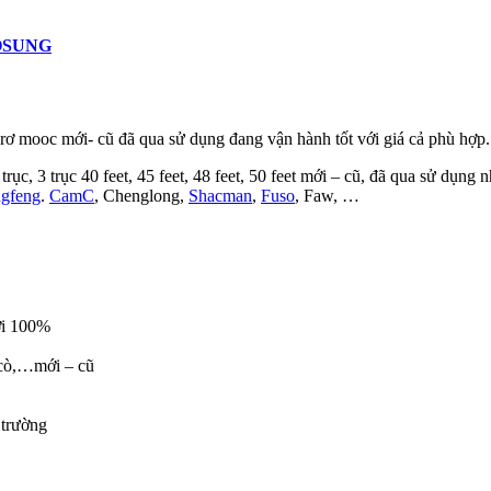
OSUNG
 rơ mooc mới- cũ đã qua sử dụng đang vận hành tốt với giá cả phù hợp.
 trục, 3 trục 40 feet, 45 feet, 48 feet, 50 feet mới – cũ, đã qua sử dụng 
gfeng
.
CamC
, Chenglong,
Shacman
,
Fuso
, Faw, …
ới 100%
 cò,…mới – cũ
 trường