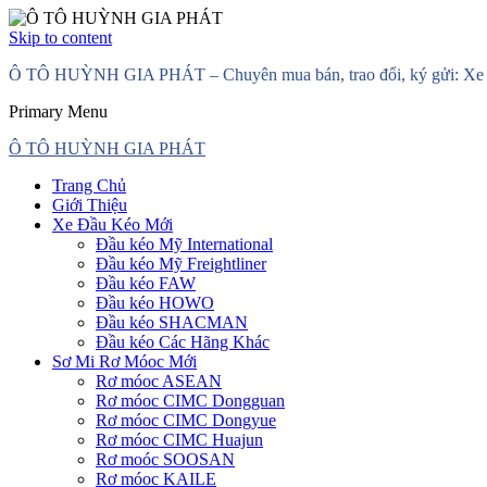
Skip to content
Ô TÔ HUỲNH GIA PHÁT – Chuyên mua bán, trao đổi, ký gửi: Xe đầ
Primary Menu
Ô TÔ HUỲNH GIA PHÁT
Trang Chủ
Giới Thiệu
Xe Đầu Kéo Mới
Đầu kéo Mỹ International
Đầu kéo Mỹ Freightliner
Đầu kéo FAW
Đầu kéo HOWO
Đầu kéo SHACMAN
Đầu kéo Các Hãng Khác
Sơ Mi Rơ Móoc Mới
Rơ móoc ASEAN
Rơ móoc CIMC Dongguan
Rơ móoc CIMC Dongyue
Rơ móoc CIMC Huajun
Rơ moóc SOOSAN
Rơ móoc KAILE