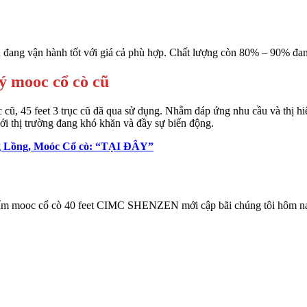
ang vận hành tốt với giá cả phù hợp. Chất lượng còn 80% – 90% đang 
ý mooc cổ cò cũ
c cũ, 45 feet 3 trục cũ đã qua sử dụng. Nhằm đáp ứng nhu cầu và thị hi
với thị trường đang khó khăn và đầy sự biến động.
 Lồng, Moóc Cổ cò: “TẠI ĐÂY”
 phẩm mooc cổ cò 40 feet CIMC SHENZEN mới cập bãi chúng tôi hôm n