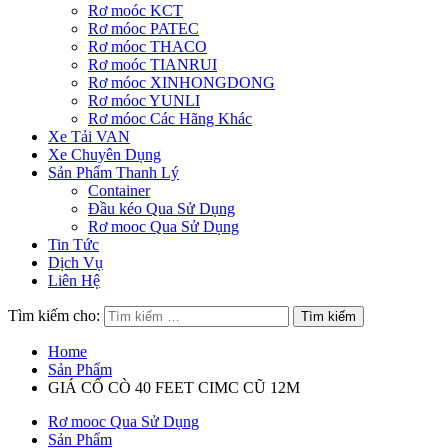
Rơ moóc KCT
Rơ móoc PATEC
Rơ móoc THACO
Rơ moóc TIANRUI
Rơ móoc XINHONGDONG
Rơ móoc YUNLI
Rơ móoc Các Hãng Khác
Xe Tải VAN
Xe Chuyên Dụng
Sản Phẩm Thanh Lý
Container
Đầu kéo Qua Sử Dụng
Rơ mooc Qua Sử Dụng
Tin Tức
Dịch Vụ
Liên Hệ
Tìm kiếm cho:
Home
Sản Phẩm
GIÁ CỔ CÒ 40 FEET CIMC CŨ 12M
Rơ mooc Qua Sử Dụng
Sản Phẩm