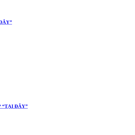
 ĐÂY”
 “TẠI ĐÂY”