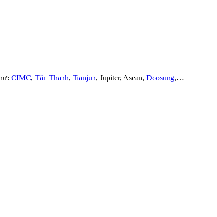
như:
CIMC
,
Tân Thanh
,
Tianjun
, Jupiter, Asean,
Doosung
,…