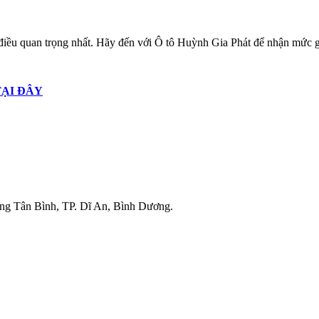
à điều quan trọng nhất. Hãy đến với Ô tô Huỳnh Gia Phát để nhận mức g
TẠI ĐÂY
g Tân Bình, TP. Dĩ An, Bình Dương.