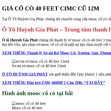
GIÁ CỔ CÒ 40 FEET CIMC CŨ 12M
Tại Ô Tô Huỳnh Gia Phát- chúng tôi chuyên cung cấp mooc cổ cò cũ đ
Ô Tô Huỳnh Gia Phát – Trung tâm thanh l
Ô tô Huỳnh Gia Phát
chúng tôi thanh lý rơ mooc cổ cò 40 feet 3 trụ
thu hồi vốn, lựa chọn rơ mooc cổ cò cũ là một sự lựa chọn tuyệt vời 
XEM THÊM: Thanh lý Sơ mi Rơ Mooc Cũ, Xương, Sàn, Thùng
Sơ mi rơ mooc cổ cò 40 feet 12m4
Ô TÔ HUỲNH GIA PHÁT
xin giới thiệu đến Qúy khách 1 siêu
XEM THÊM: Đầu kéo FAW 460HP 2 Cầu JH6: “TẠI ĐÂY”
Hình ảnh mooc cổ cò tại bãi
Mooc cổ cò 40 feet