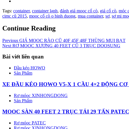
Tags:
container
,
container lạnh
,
đánh giá mooc cổ cò
,
giá cổ cò
,
móc 
cimc cũ 2015
,
mooc cổ cò o binh duong
,
mua container
,
sơ
,
sơ mi mo
Continue Reading
Previous
GIÁ MOOC RÀO CŨ 40F 45F 48F THÙNG MUI BẠT
Next
RƠ MOOC XƯƠNG 40 FEET CŨ 3 TRỤC DOOSUNG
Bài viết liên quan
Đầu kéo HOWO
Sản Phẩm
XE ĐẦU KÉO HOWO V5-X 1 CẦU 4×2 ĐỘNG CƠ
Rơ móoc XINHONGDONG
Sản Phẩm
MOOC SÀN 40 FEET 2 TRỤC TẢI 29 TẤN PAT
Rơ móoc PATEC
Rơ móoc XINHONGDONG