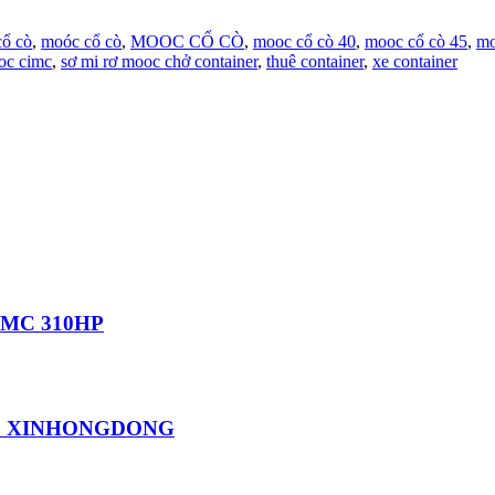
cổ cò
,
moóc cổ cò
,
MOOC CỔ CÒ
,
mooc cổ cò 40
,
mooc cổ cò 45
,
mo
oc cimc
,
sơ mi rơ mooc chở container
,
thuê container
,
xe container
 MC 310HP
EC XINHONGDONG