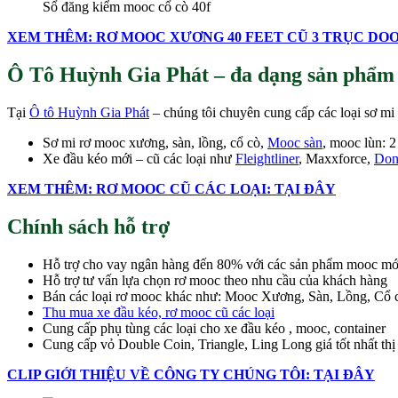
Sổ đăng kiểm mooc cổ cò 40f
XEM THÊM: RƠ MOOC XƯƠNG 40 FEET CŨ 3 TRỤC DO
Ô Tô Huỳnh Gia Phát – đa dạng sản phẩm
Tại
Ô tô Huỳnh Gia Phát
– chúng tôi chuyên cung cấp các loại sơ mi
Sơ mi rơ mooc xương, sàn, lồng, cổ cò,
Mooc sàn
, mooc lùn: 2
Xe đầu kéo mới – cũ các loại như
Fleightliner
, Maxxforce,
Don
XEM THÊM: RƠ MOOC CŨ CÁC LOẠI: TẠI ĐÂY
Chính sách hỗ trợ
Hỗ trợ cho vay ngân hàng đến 80% với các sản phẩm mooc m
Hỗ trợ tư vấn lựa chọn rơ mooc theo nhu cầu của khách hàng
Bán các loại rơ mooc khác như: Mooc Xương, Sàn, Lồng, Cổ
Thu mua xe đầu kéo, rơ mooc cũ các loại
Cung cấp phụ tùng các loại cho xe đầu kéo , mooc, container
Cung cấp vỏ Double Coin, Triangle, Ling Long giá tốt nhất thị
CLIP GIỚI THIỆU VỀ CÔNG TY CHÚNG TÔI: TẠI ĐÂY