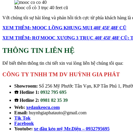
Mooc cổ cò 3 trục 40 feet cũ
Với chúng tôi sự hài lòng và phản hồi tích cực từ phía khách hàng l
XEM THÊM: MOOC LỒNG KHUNG MUI 40F 45F 48F CŨ
XEM THÊM: RƠ MOOC XƯƠNG 3 TRỤC 40F 45F 48F CŨ: 
THÔNG TIN LIÊN HỆ
Để biết thêm thông tin chi tiết xin vui lòng liên hệ chúng tôi qua:
CÔNG TY TNHH TM DV HUỲNH GIA PHÁT
Showroom:
Số 256 Mỹ Phước Tân Vạn, KP Tân Phú 1, Phườn
☎️ Hotline 1:
0932 795 695
☎️ Hotline 2:
0981 82 35 39
Web:
xedaukeocu.com
Email:
huynhgiaphatauto@gmail.com
Tik Tok
Facebook
Youtube:
xe đầu kéo mỹ Mr.Diện – 0932795695