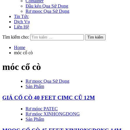
Container
Đầu kéo Qua Sử Dụng
Rơ mooc Qua Sử Dụng
Tin Tức
Dịch Vụ
Liên Hệ
Tìm kiếm cho:
Home
móc cổ cò
móc cổ cò
Rơ mooc Qua Sử Dụng
Sản Phẩm
GIÁ CỔ CÒ 40 FEET CIMC CŨ 12M
Rơ móoc PATEC
Rơ móoc XINHONGDONG
Sản Phẩm