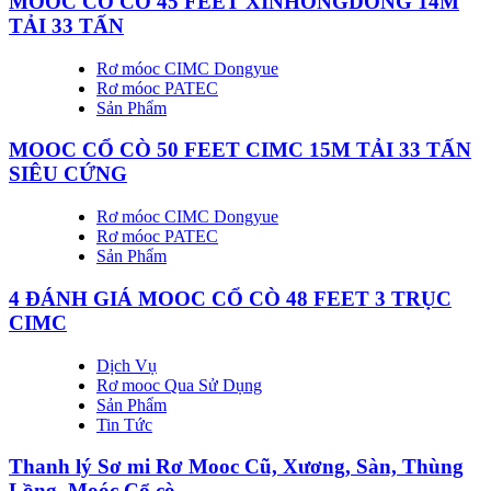
MOOC CỔ CÒ 45 FEET XINHONGDONG 14M
TẢI 33 TẤN
Rơ móoc CIMC Dongyue
Rơ móoc PATEC
Sản Phẩm
MOOC CỔ CÒ 50 FEET CIMC 15M TẢI 33 TẤN
SIÊU CỨNG
Rơ móoc CIMC Dongyue
Rơ móoc PATEC
Sản Phẩm
4 ĐÁNH GIÁ MOOC CỔ CÒ 48 FEET 3 TRỤC
CIMC
Dịch Vụ
Rơ mooc Qua Sử Dụng
Sản Phẩm
Tin Tức
Thanh lý Sơ mi Rơ Mooc Cũ, Xương, Sàn, Thùng
Lồng, Moóc Cổ cò