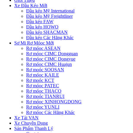
Giới Thiệu
Xe Đầu Kéo Mới
Đầu kéo Mỹ International
Đầu kéo Mỹ Freightliner
Đầu kéo FAW
Đầu kéo HOWO
Đầu kéo SHACMAN
Đầu kéo Các Hãng Khác
Sơ Mi Rơ Móoc Mới
Rơ móoc ASEAN
Rơ móoc CIMC Dongguan
Rơ móoc CIMC Dongyue
Rơ móoc CIMC Huajun
Rơ moóc SOOSAN
Rơ móoc KAILE
Rơ moóc KCT
Rơ móoc PATEC
Rơ móoc THACO
Rơ moóc TIANRUI
Rơ móoc XINHONGDONG
Rơ móoc YUNLI
Rơ móoc Các Hãng Khác
Xe Tải VAN
Xe Chuyên Dụng
Sản Phẩm Thanh Lý