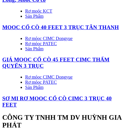
Rơ moóc KCT
Sản Phẩm
MOOC CỔ CÒ 40 FEET 3 TRỤC TÂN THANH
Rơ móoc CIMC Dongyue
Rơ móoc PATEC
Sản Phẩm
GIÁ MOOC CỔ CÒ 45 FEET CIMC THẨM
QUYẾN 3 TRỤC
Rơ móoc CIMC Dongyue
Rơ móoc PATEC
Sản Phẩm
SƠ MI RƠ MOOC CỔ CÒ CIMC 3 TRỤC 40
FEET
CÔNG TY TNHH TM DV HUỲNH GIA
PHÁT