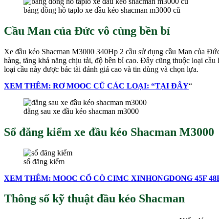
bảng đồng hồ taplo xe đầu kéo shacman m3000 cũ
Cầu Man của Đức vô cùng bền bỉ
Xe đầu kéo Shacman M3000 340Hp 2 cầu sử dụng cầu Man của Đức. S
hàng, tăng khả năng chịu tải, độ bền bỉ cao. Đây cũng thuộc loại cầu
loại cầu này được bác tài đánh giá cao và tin dùng và chọn lựa.
XEM THÊM: RƠ MOOC CŨ CÁC LOẠI: “TẠI ĐÂY
“
đằng sau xe đầu kéo shacman m3000
Sổ đăng kiểm xe đầu kéo Shacman M3000
sổ đăng kiểm
XEM THÊM: MOOC CỔ CÒ CIMC XINHONGDONG 45F 48F 
Thông số kỹ thuật đầu kéo Shacman