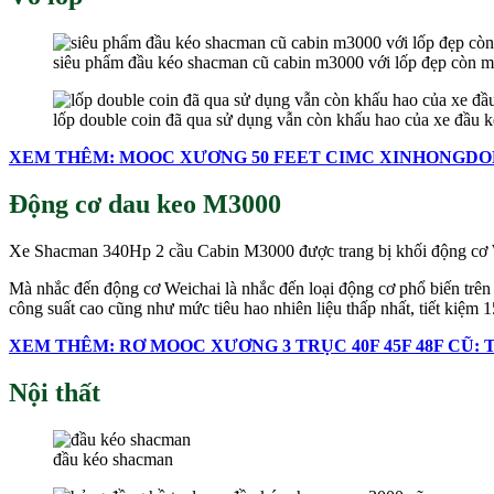
siêu phẩm đầu kéo shacman cũ cabin m3000 với lốp đẹp còn m
lốp double coin đã qua sử dụng vẫn còn khấu hao của xe đầu
XEM THÊM: MOOC XƯƠNG 50 FEET CIMC XINHONGDONG
Động cơ dau keo M3000
Xe Shacman 340Hp 2 cầu Cabin M3000 được trang bị khối động cơ WP1
Mà nhắc đến động cơ Weichai là nhắc đến loại động cơ phổ biến trên t
công suất cao cũng như mức tiêu hao nhiên liệu thấp nhất, tiết kiệm 
XEM THÊM: RƠ MOOC XƯƠNG 3 TRỤC 40F 45F 48F CŨ: 
Nội thất
đầu kéo shacman