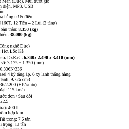
e Man (Đức), Mui trượt gió
nh điện, MP3, USB
nằm
hạ bằng cơ & điện
60T, 12 Tiến – 2 Lùi (2 tầng)
 bản thân:
8.350 (kg)
thiểu:
38.000 (kg)
n
(Công nghệ Đức)
: Hơi Lốc Kê
 bao: DxRxC:
6.840x 2.490 x 3.410 (mm)
 sở: 3.175 + 1.350 (mm)
0.336N/336
sel 4 kỳ tăng áp, 6 xy lanh thẳng hàng
ylanh: 9.726 cm3
336/2.200 (HP/r/min)
đại: 115 km/h
rước đơn / Sau đôi
R22.5
a): 400 lít
Nhôm hợp kim
Tải trọng: 7.5 tấn
i trọng: 13 tấn