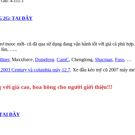
 cầu: 4.111:1
 2G: TẠI ĐÂY
 rơ mooc mới- cũ đã qua sử dụng đang vận hành tốt với giá cả phù hợp
 lùn, …..
tliner
, Maxxforce,
Dongfeng
.
CamC
, Chenglong,
Shacman
,
Fuso
, …
r 2003 Century và columbia máy 12.7
. Xe đầu kéo mỹ cũ 2007 máy me
 với giá cao, hoa hồng cho người giới thiệu
!!!
 TẠI ĐÂY