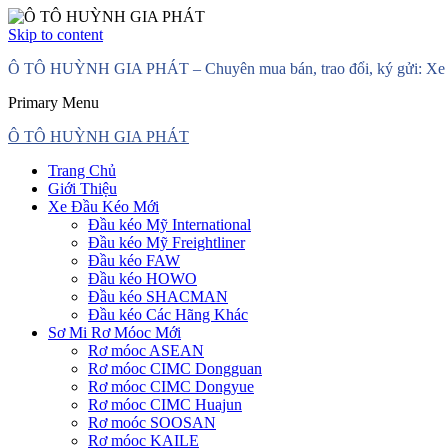
Skip to content
Ô TÔ HUỲNH GIA PHÁT – Chuyên mua bán, trao đổi, ký gửi: Xe đầ
Primary Menu
Ô TÔ HUỲNH GIA PHÁT
Trang Chủ
Giới Thiệu
Xe Đầu Kéo Mới
Đầu kéo Mỹ International
Đầu kéo Mỹ Freightliner
Đầu kéo FAW
Đầu kéo HOWO
Đầu kéo SHACMAN
Đầu kéo Các Hãng Khác
Sơ Mi Rơ Móoc Mới
Rơ móoc ASEAN
Rơ móoc CIMC Dongguan
Rơ móoc CIMC Dongyue
Rơ móoc CIMC Huajun
Rơ moóc SOOSAN
Rơ móoc KAILE