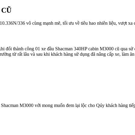
 CŨ
36N/336 vô cùng mạnh mẽ, tối ưu về tiêu hao nhiên liệu, vượt xa các
 khi đổi thành công 01 xe đầu Shacman 340HP cabin M3000 cũ qua sử
ường từ rất lâu và sau khi khách hàng sử dụng đã nâng cấp xe, làm ăn 
kéo Shacman M3000 với mong muốn đem lại lộc cho Qúy khách hàng tiếp