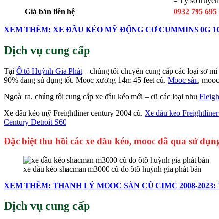
– Tỷ số truyền
Giá bán liên hệ
0932 795 695
XEM THÊM: XE ĐẦU KÉO MỸ ĐỘNG CƠ CUMMINS 0G 1G
Dịch vụ cung cấp
Tại
Ô tô Huỳnh Gia Phát
– chúng tôi chuyên cung cấp các loại sơ mi
90% đang sử dụng tốt. Mooc xương 14m 45 feet cũ.
Mooc sàn
, mooc
Ngoài ra, chúng tôi cung cấp xe đầu kéo mới – cũ các loại như
Fleigh
Xe đầu kéo mỹ Freightliner century 2004 cũ.
Xe đầu kéo Freightline
Century Detroit S60
Đặc biệt thu hồi các xe đầu kéo, mooc đã qua sử dụng
xe đầu kéo shacman m3000 cũ do ôtô huỳnh gia phát bán
XEM THÊM: THANH LÝ MOOC SÀN CŨ CIMC 2008-2023:
Dịch vụ cung cấp