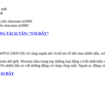
ới
 kéo shacman m3000
 TẢI 32 TẤN: “TẠI ĐÂY”
0.336N/336 vô cùng mạnh mẽ và tối ưu về tiêu hao nhiên liệu, vượt x
oàn thế giới. Weichai nằm trong top những loại động cơ tốt nhất hiện 
15% nhiên liệu so với những động cơ cùng công suất. Ngoài ra, động cơ 
TẠI ĐÂY