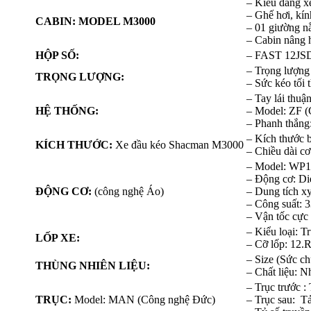
– Kiểu dáng x
– Ghế hơi, kí
CABIN: MODEL M3000
– 01 giường 
– Cabin nâng 
HỘP SỐ:
– FAST 12JSD1
– Trọng lượng
TRỌNG LƯỢNG:
– Sức kéo tối 
– Tay lái thuậ
HỆ THỐNG:
– Model: ZF 
– Phanh thắng
– Kích thước
KÍCH THƯỚC:
Xe đầu kéo Shacman M3000
– Chiều dài cơ
– Model: WP1
– Động cơ: Die
ĐỘNG CƠ:
(công nghệ Áo)
– Dung tích x
– Công suất: 
– Vận tốc cực 
– Kiểu loại: T
LỐP XE:
– Cỡ lốp: 12.
– Size (Sức chứ
THÙNG NHIÊN LIỆU:
– Chất liệu: 
– Trục trước : 
TRỤC:
Model: MAN (Công nghệ Đức)
– Trục sau: Tả