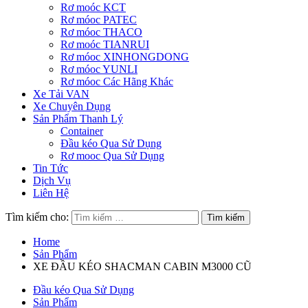
Rơ moóc KCT
Rơ móoc PATEC
Rơ móoc THACO
Rơ moóc TIANRUI
Rơ móoc XINHONGDONG
Rơ móoc YUNLI
Rơ móoc Các Hãng Khác
Xe Tải VAN
Xe Chuyên Dụng
Sản Phẩm Thanh Lý
Container
Đầu kéo Qua Sử Dụng
Rơ mooc Qua Sử Dụng
Tin Tức
Dịch Vụ
Liên Hệ
Tìm kiếm cho:
Home
Sản Phẩm
XE ĐẦU KÉO SHACMAN CABIN M3000 CŨ
Đầu kéo Qua Sử Dụng
Sản Phẩm