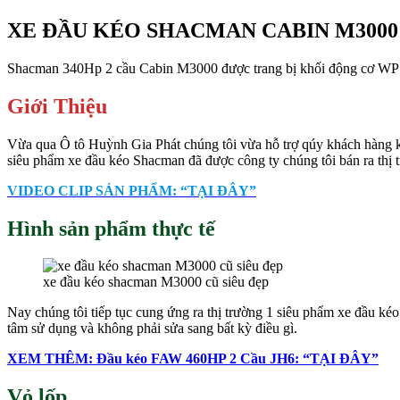
XE ĐẦU KÉO SHACMAN CABIN M3000
Shacman 340Hp 2 cầu Cabin M3000 được trang bị khối động cơ WP10.3
Giới Thiệu
Vừa qua Ô tô Huỳnh Gia Phát chúng tôi vừa hỗ trợ qúy khách hàng
siêu phẩm xe đầu kéo Shacman đã được công ty chúng tôi bán ra thị tr
VIDEO CLIP SẢN PHẨM: “TẠI ĐÂY”
Hình sản phẩm thực tế
xe đầu kéo shacman M3000 cũ siêu đẹp
Nay chúng tôi tiếp tục cung ứng ra thị trường 1 siêu phẩm xe đầu 
tâm sử dụng và không phải sửa sang bất kỳ điều gì.
XEM THÊM: Đầu kéo FAW 460HP 2 Cầu JH6: “TẠI ĐÂY”
Vỏ lốp