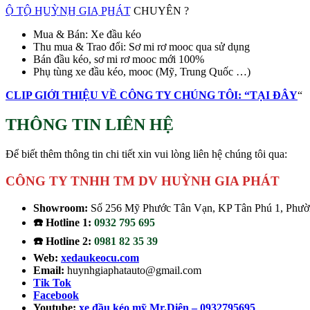
Ô̲ ̲T̲Ô̲ ̲H̲U̲Ỳ̲N̲H̲ ̲G̲I̲A̲ ̲P̲H̲Á̲T̲
CHUYÊN ?
Mua & Bán: Xe đầu kéo
Thu mua & Trao đổi: Sơ mi rơ mooc qua sử dụng
Bán đầu kéo, sơ mi rơ mooc mới 100%
Phụ tùng xe đầu kéo, mooc (Mỹ, Trung Quốc …)
CLIP GIỚI THIỆU VỀ CÔNG TY CHÚNG TÔI: “TẠI ĐÂY
“
THÔNG TIN LIÊN HỆ
Để biết thêm thông tin chi tiết xin vui lòng liên hệ chúng tôi qua:
CÔNG TY TNHH TM DV HUỲNH GIA PHÁT
Showroom:
Số 256 Mỹ Phước Tân Vạn, KP Tân Phú 1, Phườn
☎️ Hotline 1:
0932 795 695
☎️ Hotline 2:
0981 82 35 39
Web:
xedaukeocu.com
Email:
huynhgiaphatauto@gmail.com
Tik Tok
Facebook
Youtube:
xe đầu kéo mỹ Mr.Diện – 0932795695