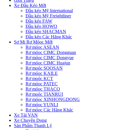
Giới Thiệu
Xe Đầu Kéo Mới
Đầu kéo Mỹ International
Đầu kéo Mỹ Freightliner
Đầu kéo FAW
Đầu kéo HOWO
Đầu kéo SHACMAN
Đầu kéo Các Hãng Khác
Sơ Mi Rơ Móoc Mới
Rơ móoc ASEAN
Rơ móoc CIMC Dongguan
Rơ móoc CIMC Dongyue
Rơ móoc CIMC Huajun
Rơ moóc SOOSAN
Rơ móoc KAILE
Rơ moóc KCT
Rơ móoc PATEC
Rơ móoc THACO
Rơ moóc TIANRUI
Rơ móoc XINHONGDONG
Rơ móoc YUNLI
Rơ móoc Các Hãng Khác
Xe Tải VAN
Xe Chuyên Dụng
Sản Phẩm Thanh Lý