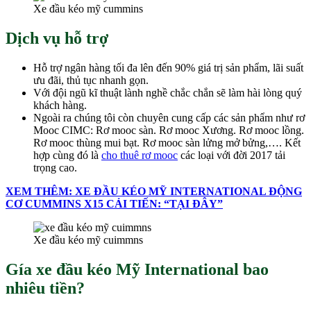
Xe đầu kéo mỹ cummins
Dịch vụ hỗ trợ
Hỗ trợ ngân hàng tối đa lên đến 90% giá trị sản phẩm, lãi suất
ưu đãi, thủ tục nhanh gọn.
Với đội ngũ kĩ thuật lành nghề chắc chắn sẽ làm hài lòng quý
khách hàng.
Ngoài ra chúng tôi còn chuyên cung cấp các sản phẩm như rơ
Mooc CIMC: Rơ mooc sàn. Rơ mooc Xương. Rơ mooc lồng.
Rơ mooc thùng mui bạt. Rơ mooc sàn lửng mở bửng,…. Kết
hợp cùng đó là
cho thuê rơ mooc
các loại với đời 2017 tải
trọng cao.
XEM THÊM: XE ĐẦU KÉO MỸ INTERNATIONAL ĐỘNG
CƠ CUMMINS X15 CẢI TIẾN: “TẠI ĐÂY”
Xe đầu kéo mỹ cuimmns
Gía xe đầu kéo Mỹ International bao
nhiêu tiền?