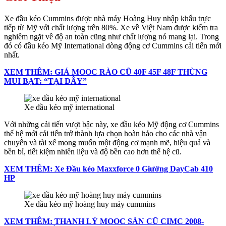
Xe đầu kéo Cummins được nhà máy Hoàng Huy nhập khẩu trực
tiếp từ Mỹ với chất lượng trên 80%. Xe về Việt Nam được kiểm tra
nghiêm ngặt về độ an toàn cũng như chất lượng nó mang lại. Trong
đó có đầu kéo Mỹ International dòng động cơ Cummins cải tiến mới
nhất.
XEM THÊM: GIÁ MOOC RÀO CŨ 40F 45F 48F THÙNG
MUI BẠT: “TẠI ĐÂY”
Xe đầu kéo mỹ international
Với những cải tiến vượt bậc này, xe đầu kéo Mỹ động cơ Cummins
thế hệ mới cải tiến trở thành lựa chọn hoàn hảo cho các nhà vận
chuyển và tài xế mong muốn một động cơ mạnh mẽ, hiệu quả và
bền bỉ, tiết kiệm nhiên liệu và độ bền cao hơn thế hệ cũ.
XEM THÊM: Xe Đầu kéo Maxxforce 0 Giường DayCab 410
HP
Xe đầu kéo mỹ hoàng huy máy cummins
XEM THÊM: THANH LÝ MOOC SÀN CŨ CIMC 2008-