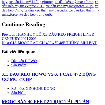
huy
,
xe đầu kéo mỹ không giường
,
xe đầu kéo mỹ maxxforce
,
xe
đầu kéo mỹ maxxforce 2012
,
xe đầu kéo mỹ maxxforce 2015
,
xe
đầu kéo ở mỹ
,
xe đầu kéo thẩm mỹ cascadia
,
xe đầu kéo thẩm mỹ
maxxforce
,
xe đầu kéo trung quốc
Continue Reading
Previous
THANH LÝ LÔ XE ĐẦU KÉO FREIGHTLINER
CENTURY 2004 2005
Next
GIÁ MOOC RÀO CŨ 40F 45F 48F THÙNG MUI BẠT
Bài viết liên quan
Đầu kéo HOWO
Sản Phẩm
XE ĐẦU KÉO HOWO V5-X 1 CẦU 4×2 ĐỘNG
CƠ MC 310HP
Rơ móoc XINHONGDONG
Sản Phẩm
MOOC SÀN 40 FEET 2 TRỤC TẢI 29 TẤN