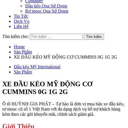
Container
Đầu kéo Qua Sử Dụng
Rơ mooc Qua Sử Dụng
Tin Tức
Dịch Vụ
Liên Hệ
Tìm kiếm cho:
Home
Sản Phẩm
XE ĐẦU KÉO MỸ ĐỘNG CƠ CUMMINS 0G 1G 2G
Đầu kéo Mỹ International
Sản Phẩm
XE ĐẦU KÉO MỸ ĐỘNG CƠ
CUMMINS 0G 1G 2G
Ô tô HUỲNH GIA PHÁT – Tự hào là đơn vị mua bán xe đầu kéo,
rơ mooc cũ số 1 Việt Nam với đa dạng dịch vụ hỗ trợ khách hàng
kèm theo các gói khuyến mãi, chính sách giảm giá.
Giới Thiệu