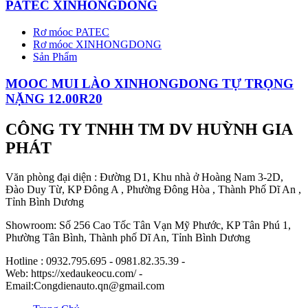
PATEC XINHONGDONG
Rơ móoc PATEC
Rơ móoc XINHONGDONG
Sản Phẩm
MOOC MUI LÀO XINHONGDONG TỰ TRỌNG
NẶNG 12.00R20
CÔNG TY TNHH TM DV HUỲNH GIA
PHÁT
Văn phòng đại diện : Đường D1, Khu nhà ở Hoàng Nam 3-2D,
Đào Duy Từ, KP Đông A , Phường Đông Hòa , Thành Phố Dĩ An ,
Tỉnh Bình Dương
Showroom: Số 256 Cao Tốc Tân Vạn Mỹ Phước, KP Tân Phú 1,
Phường Tân Bình, Thành phố Dĩ An, Tỉnh Bình Dương
Hotline : 0932.795.695 - 0981.82.35.39 -
Web: https://xedaukeocu.com/ -
Email:Congdienauto.qn@gmail.com