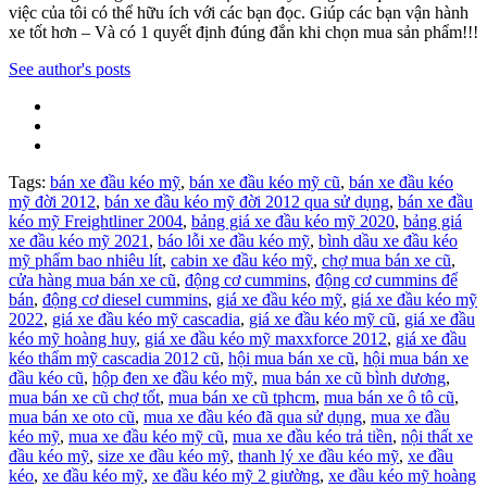
việc của tôi có thể hữu ích với các bạn đọc. Giúp các bạn vận hành
xe tốt hơn – Và có 1 quyết định đúng đắn khi chọn mua sản phẩm!!!
See author's posts
Tags:
bán xe đầu kéo mỹ
,
bán xe đầu kéo mỹ cũ
,
bán xe đầu kéo
mỹ đời 2012
,
bán xe đầu kéo mỹ đời 2012 qua sử dụng
,
bán xe đầu
kéo mỹ Freightliner 2004
,
bảng giá xe đầu kéo mỹ 2020
,
bảng giá
xe đầu kéo mỹ 2021
,
báo lỗi xe đầu kéo mỹ
,
bình dầu xe đầu kéo
mỹ phẩm bao nhiêu lít
,
cabin xe đầu kéo mỹ
,
chợ mua bán xe cũ
,
cửa hàng mua bán xe cũ
,
động cơ cummins
,
động cơ cummins để
bán
,
động cơ diesel cummins
,
giá xe đầu kéo mỹ
,
giá xe đầu kéo mỹ
2022
,
giá xe đầu kéo mỹ cascadia
,
giá xe đầu kéo mỹ cũ
,
giá xe đầu
kéo mỹ hoàng huy
,
giá xe đầu kéo mỹ maxxforce 2012
,
giá xe đầu
kéo thẩm mỹ cascadia 2012 cũ
,
hội mua bán xe cũ
,
hội mua bán xe
đầu kéo cũ
,
hộp đen xe đầu kéo mỹ
,
mua bán xe cũ bình dương
,
mua bán xe cũ chợ tốt
,
mua bán xe cũ tphcm
,
mua bán xe ô tô cũ
,
mua bán xe oto cũ
,
mua xe đầu kéo đã qua sử dụng
,
mua xe đầu
kéo mỹ
,
mua xe đầu kéo mỹ cũ
,
mua xe đầu kéo trả tiền
,
nội thất xe
đầu kéo mỹ
,
size xe đầu kéo mỹ
,
thanh lý xe đầu kéo mỹ
,
xe đầu
kéo
,
xe đầu kéo mỹ
,
xe đầu kéo mỹ 2 giường
,
xe đầu kéo mỹ hoàng