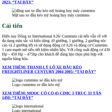
2023: “TẠI ĐÂY”
Mặt sau xe đầu kéo mỹ hoàng huy máy cummins
Cải tiến
Hiện nay Dòng xe International A26/ Cummins cải tiến vẫn về với
đa dạng màu sắc và kiểu dáng. (0 giường, 1 giường, 2 giường nóc
cao và 2 giường lỡ) và sử dụng động cơ A26 và động cơ Cummins
1 cam mạnh mẽ siêu tiết kiệm nhiên liệu. Với công suất động cơ 430
Hp – 450 Hp – 475hp cho khách dễ dàng lựa chọn phù hợp với
nguồn hàng hóa.
XEM THÊM: THANH LÝ LÔ XE ĐẦU KÉO
FREIGHTLINER CENTURY 2004 2005: “TẠI ĐÂY”
Logo cummins xe đầu kéo mỹ
XEM THÊM: MOOC CỔ CÒ 45 CIMC 3 TRỤC 33 TẤN
14M: “TẠI ĐÂY”
Logo international