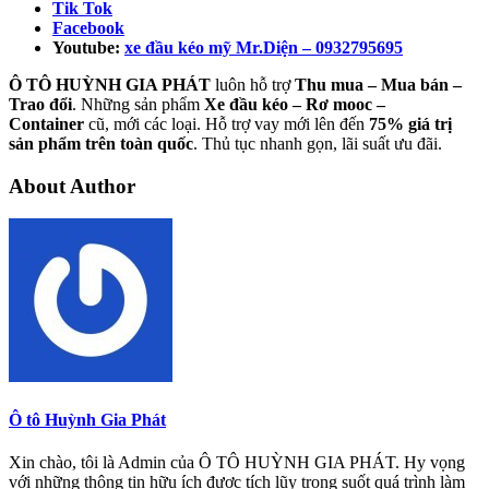
Tik Tok
Facebook
Youtube:
xe đầu kéo mỹ Mr.Diện – 0932795695
Ô TÔ HUỲNH GIA PHÁT
luôn hỗ trợ
Thu mua – Mua bán –
Trao
đổi
. Những sản phẩm
Xe đầu kéo – Rơ mooc –
Container
cũ, mới các loại. Hỗ trợ vay mới lên đến
75% giá trị
sản phẩm trên toàn quốc
. Thủ tục nhanh gọn, lãi suất ưu đãi.
About Author
Ô tô Huỳnh Gia Phát
Xin chào, tôi là Admin của Ô TÔ HUỲNH GIA PHÁT. Hy vọng
với những thông tin hữu ích được tích lũy trong suốt quá trình làm