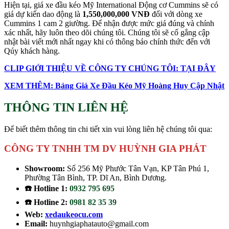
Hiện tại, giá xe đầu kéo Mỹ International Động cơ Cummins sẽ có
giá dự kiến dao động là
1,550,000,000 VNĐ
đối với dòng xe
Cummins 1 cam 2 giường. Để nhận được mức giá đúng và chính
xác nhất, hãy luôn theo dõi chúng tôi. Chúng tôi sẽ cố gắng cập
nhật bài viết mới nhất ngay khi có thông báo chính thức đến với
Qúy khách hàng.
CLIP GIỚI THIỆU VỀ CÔNG TY CHÚNG TÔI: TẠI ĐÂY
XEM THÊM: Bảng Giá Xe Đầu Kéo Mỹ Hoàng Huy Cập Nhật
THÔNG TIN LIÊN HỆ
Để biết thêm thông tin chi tiết xin vui lòng liên hệ chúng tôi qua:
CÔNG TY TNHH TM DV HUỲNH GIA PHÁT
Showroom:
Số 256 Mỹ Phước Tân Vạn, KP Tân Phú 1,
Phường Tân Bình, TP. Dĩ An, Bình Dương.
☎️ Hotline 1:
0932 795 695
☎️ Hotline 2:
0981 82 35 39
Web:
xedaukeocu.com
Email:
huynhgiaphatauto@gmail.com