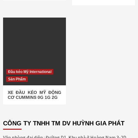
Đầu kéo Mỹ International
Sản Phẩm
XE ĐẦU KÉO MỸ ĐỘNG
CƠ CUMMINS 0G 1G 2G
CÔNG TY TNHH TM DV HUỲNH GIA PHÁT
Văn phòng đại diện : Đường D1, Khu nhà ở Hoàng Nam 3-2D,