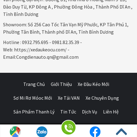
Đào Duy Từ, KP Đông A , Phường Đông Hòa , Thành Phố Dĩ An ,
Tỉnh Bình Dương
Showroom: Số 256 Cao Tốc Tân Vạn Mỹ Phước, KP Tân Phú 1,
Phường Tân Bình, Thành phố Dĩ An, Tỉnh Bình Dương
Hotline : 0932.795.695 - 0981.82.35.39 -
Web: https://xedaukeocu.com/ -
Email:Congdienauto.qn@gmail.com
Trang Chủ
Giới Thiệu
Xe Đầu Kéo Mới
Sơ Mi Rơ Móoc Mới
Xe Tải VAN
Xe Chuyên Dụng
Sản Phẩm Thanh Lý
Tin Tức
Dịch Vụ
Liên Hệ
Ô Tô Huỳnh Gia Phát
|
Xe Đầu Kéo Mỹ
by Huỳnh Gia Phát.