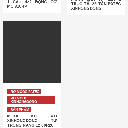
1 CẦU 4×2 ĐỘNG CƠ
TRỤC TẢI 29 TẤN PATEC
MC 310HP
XINHONGDONG
RƠ MÓOC PATEC
RƠ MÓOC
XINHONGDONG
SẢN PHẨM
MOOC MUI LÀO
XINHONGDONG TỰ
TRỌNG NẶNG 12.00R20