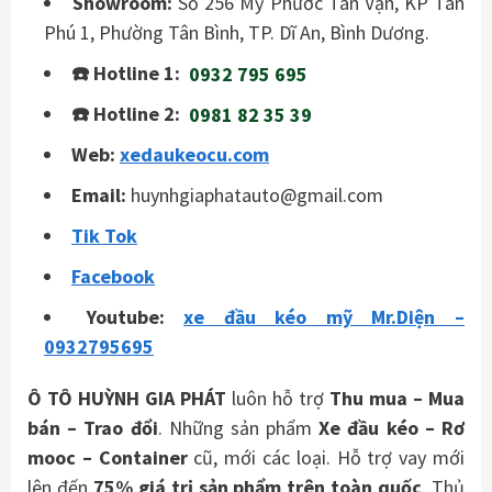
Showroom:
Số 256 Mỹ Phước Tân Vạn, KP Tân
Phú 1, Phường Tân Bình, TP. Dĩ An, Bình Dương.
☎️ Hotline 1:
0932 795 695
☎️ Hotline 2:
0981 82 35 39
Web:
xedaukeocu.com
Email:
huynhgiaphatauto@gmail.com
Tik Tok
Facebook
Youtube:
xe đầu kéo mỹ Mr.Diện –
0932795695
Ô TÔ HUỲNH GIA PHÁT
luôn hỗ trợ
Thu mua – Mua
bán – Trao
đổi
. Những sản phẩm
Xe đầu kéo – Rơ
mooc – Container
cũ, mới các loại. Hỗ trợ vay mới
lên đến
75% giá trị sản phẩm trên toàn quốc
. Thủ