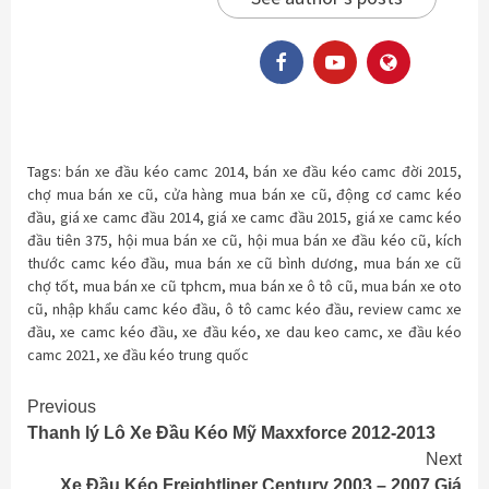
Tags:
bán xe đầu kéo camc 2014
,
bán xe đầu kéo camc đời 2015
,
chợ mua bán xe cũ
,
cửa hàng mua bán xe cũ
,
động cơ camc kéo
đầu
,
giá xe camc đầu 2014
,
giá xe camc đầu 2015
,
giá xe camc kéo
đầu tiên 375
,
hội mua bán xe cũ
,
hội mua bán xe đầu kéo cũ
,
kích
thước camc kéo đầu
,
mua bán xe cũ bình dương
,
mua bán xe cũ
chợ tốt
,
mua bán xe cũ tphcm
,
mua bán xe ô tô cũ
,
mua bán xe oto
cũ
,
nhập khẩu camc kéo đầu
,
ô tô camc kéo đầu
,
review camc xe
đầu
,
xe camc kéo đầu
,
xe đầu kéo
,
xe dau keo camc
,
xe đầu kéo
camc 2021
,
xe đầu kéo trung quốc
Continue
Previous
Thanh lý Lô Xe Đầu Kéo Mỹ Maxxforce 2012-2013
Reading
Next
Xe Đầu Kéo Freightliner Century 2003 – 2007 Giá