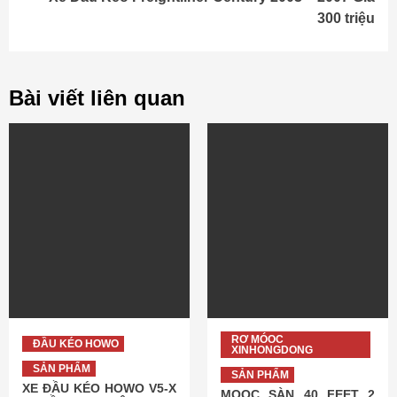
300 triệu
Bài viết liên quan
RƠ MÓOC
ĐẦU KÉO HOWO
XINHONGDONG
SẢN PHẨM
SẢN PHẨM
XE ĐẦU KÉO HOWO V5-X
MOOC SÀN 40 FEET 2