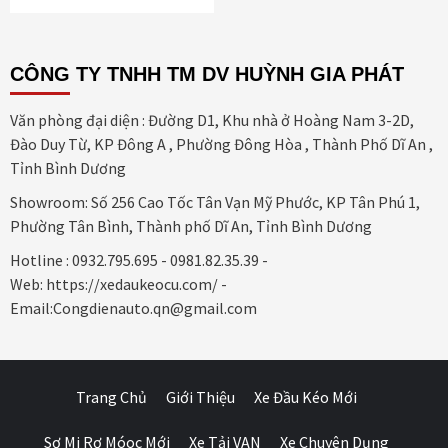
CÔNG TY TNHH TM DV HUỲNH GIA PHÁT
Văn phòng đại diện : Đường D1, Khu nhà ở Hoàng Nam 3-2D,
Đào Duy Từ, KP Đông A , Phường Đông Hòa , Thành Phố Dĩ An ,
Tỉnh Bình Dương
Showroom: Số 256 Cao Tốc Tân Vạn Mỹ Phước, KP Tân Phú 1,
Phường Tân Bình, Thành phố Dĩ An, Tỉnh Bình Dương
Hotline : 0932.795.695 - 0981.82.35.39 -
Web: https://xedaukeocu.com/ -
Email:Congdienauto.qn@gmail.com
Trang Chủ
Giới Thiệu
Xe Đầu Kéo Mới
Sơ Mi Rơ Móoc Mới
Xe Tải VAN
Xe Chuyên Dụng