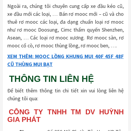
Ngoài ra, chúng tôi chuyên cung cấp xe đầu kéo cũ,
xe đầu mới các loại, … Bán rơ mooc mới – cũ và cho
thuê rơ mooc các loại, đa dạng chuẩn loại rơ mooc
như rơ mooc Doosung, Cimc thẩm quyến Shenzhen,
Asean, … Các loại rơ mooc xương. Rơ mooc sàn, rơ
mooc cổ cò, rơ mooc thùng lồng, rơ mooc ben, ….
XEM THÊM: MOOC LỒNG KHUNG MUI 40F 45F 48F
CŨ THÙNG MUI BẠT
THÔNG TIN LIÊN HỆ
Để biết thêm thông tin chi tiết xin vui lòng liên hệ
chúng tôi qua:
CÔNG TY TNHH TM DV HUỲNH
GIA PHÁT