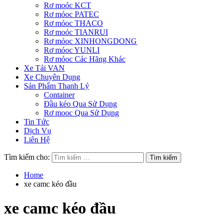
Rơ moóc KCT
Rơ móoc PATEC
Rơ móoc THACO
Rơ moóc TIANRUI
Rơ móoc XINHONGDONG
Rơ móoc YUNLI
Rơ móoc Các Hãng Khác
Xe Tải VAN
Xe Chuyên Dụng
Sản Phẩm Thanh Lý
Container
Đầu kéo Qua Sử Dụng
Rơ mooc Qua Sử Dụng
Tin Tức
Dịch Vụ
Liên Hệ
Tìm kiếm cho:
Home
xe camc kéo đầu
xe camc kéo đầu