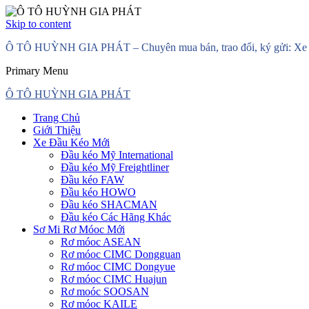
Skip to content
Ô TÔ HUỲNH GIA PHÁT – Chuyên mua bán, trao đổi, ký gửi: Xe đầ
Primary Menu
Ô TÔ HUỲNH GIA PHÁT
Trang Chủ
Giới Thiệu
Xe Đầu Kéo Mới
Đầu kéo Mỹ International
Đầu kéo Mỹ Freightliner
Đầu kéo FAW
Đầu kéo HOWO
Đầu kéo SHACMAN
Đầu kéo Các Hãng Khác
Sơ Mi Rơ Móoc Mới
Rơ móoc ASEAN
Rơ móoc CIMC Dongguan
Rơ móoc CIMC Dongyue
Rơ móoc CIMC Huajun
Rơ moóc SOOSAN
Rơ móoc KAILE