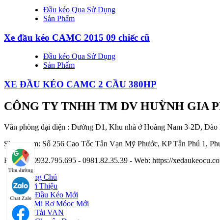
Đầu kéo Qua Sử Dụng
Sản Phẩm
Xe đầu kéo CAMC 2015 09 chiếc cũ
Đầu kéo Qua Sử Dụng
Sản Phẩm
XE ĐẦU KÉO CAMC 2 CẦU 380HP
CÔNG TY TNHH TM DV HUỲNH GIA 
Văn phòng đại diện : Đường D1, Khu nhà ở Hoàng Nam 3-2D, Đào
Showroom: Số 256 Cao Tốc Tân Vạn Mỹ Phước, KP Tân Phú 1, Phư
Hotline : 0932.795.695 - 0981.82.35.39 - Web: https://xedaukeocu
Tìm đường
Trang Chủ
Giới Thiệu
Xe Đầu Kéo Mới
Chat Zalo
Sơ Mi Rơ Móoc Mới
Xe Tải VAN