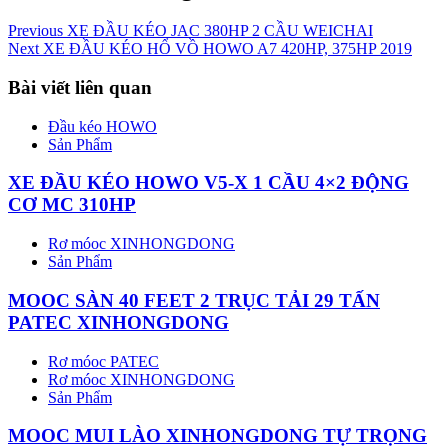
Previous
XE ĐẦU KÉO JAC 380HP 2 CẦU WEICHAI
Next
XE ĐẦU KÉO HỔ VỒ HOWO A7 420HP, 375HP 2019
Bài viết liên quan
Đầu kéo HOWO
Sản Phẩm
XE ĐẦU KÉO HOWO V5-X 1 CẦU 4×2 ĐỘNG
CƠ MC 310HP
Rơ móoc XINHONGDONG
Sản Phẩm
MOOC SÀN 40 FEET 2 TRỤC TẢI 29 TẤN
PATEC XINHONGDONG
Rơ móoc PATEC
Rơ móoc XINHONGDONG
Sản Phẩm
MOOC MUI LÀO XINHONGDONG TỰ TRỌNG