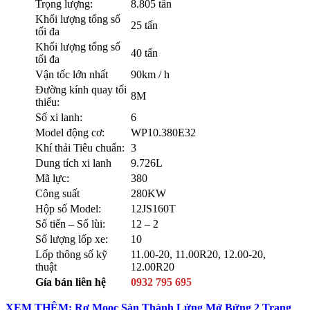
Trọng lượng:
8.805 tấn
Khối lượng tổng số
25 tấn
tối đa
Khối lượng tổng số
40 tấn
tối đa
Vận tốc lớn nhất
90km / h
Đường kính quay tối
8M
thiểu:
Số xi lanh:
6
Model động cơ:
WP10.380E32
Khí thải Tiêu chuẩn:
3
Dung tích xi lanh
9.726L
Mã lực:
380
Công suất
280KW
Hộp số Model:
12JS160T
Số tiến – Số lùi:
12 – 2
Số lượng lốp xe:
10
Lốp thông số kỹ
11.00-20, 11.00R20, 12.00-20,
thuật
12.00R20
Gía bán liên hệ
0932 795 695
XEM THÊM: Rơ Mooc Sàn Thành Lửng Mở Bửng 2 Trạng