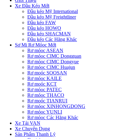
Giới Thiệu
Xe Đầu Kéo Mới
Đầu kéo Mỹ International
Đầu kéo Mỹ Freightliner
Đầu kéo FAW
Đầu kéo HOWO
Đầu kéo SHACMAN
Đầu kéo Các Hãng Khác
Sơ Mi Rơ Móoc Mới
Rơ móoc ASEAN
Rơ móoc CIMC Dongguan
Rơ móoc CIMC Dongyue
Rơ móoc CIMC Huajun
Rơ moóc SOOSAN
Rơ móoc KAILE
Rơ moóc KCT
Rơ móoc PATEC
Rơ móoc THACO
Rơ moóc TIANRUI
Rơ móoc XINHONGDONG
Rơ móoc YUNLI
Rơ móoc Các Hãng Khác
Xe Tải VAN
Xe Chuyên Dụng
Sản Phẩm Thanh Lý