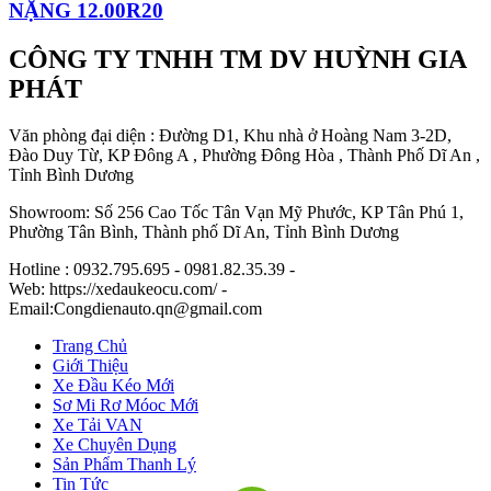
NẶNG 12.00R20
CÔNG TY TNHH TM DV HUỲNH GIA
PHÁT
Văn phòng đại diện : Đường D1, Khu nhà ở Hoàng Nam 3-2D,
Đào Duy Từ, KP Đông A , Phường Đông Hòa , Thành Phố Dĩ An ,
Tỉnh Bình Dương
Showroom: Số 256 Cao Tốc Tân Vạn Mỹ Phước, KP Tân Phú 1,
Phường Tân Bình, Thành phố Dĩ An, Tỉnh Bình Dương
Hotline : 0932.795.695 - 0981.82.35.39 -
Web: https://xedaukeocu.com/ -
Email:Congdienauto.qn@gmail.com
Trang Chủ
Giới Thiệu
Xe Đầu Kéo Mới
Sơ Mi Rơ Móoc Mới
Xe Tải VAN
Xe Chuyên Dụng
Sản Phẩm Thanh Lý
Tin Tức