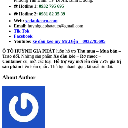
Phường Tân Bình, TP. Dĩ An, Bình Dương.
☎️ Hotline 1:
0932 795 695
☎️ Hotline 2:
0981 82 35 39
Web:
xedaukeocu.com
Email:
huynhgiaphatauto@gmail.com
Tik Tok
Facebook
Youtube:
xe đầu kéo mỹ Mr.Diện – 0932795695
Ô TÔ HUỲNH GIA PHÁT
luôn hỗ trợ
Thu mua – Mua bán –
Trao
đổi
. Những sản phẩm
Xe đầu kéo – Rơ mooc –
Container
cũ, mới các loại.
Hỗ trợ vay mới lên đến 75% giá trị
sản phẩm
trên toàn quốc. Thủ tục nhanh gọn, lãi suất ưu đãi.
About Author