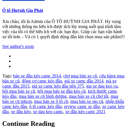
Ô tô Huỳnh Gia Phát
Xin chào, tôi là Admin của Ô TÔ HUỲNH GIA PHÁT. Hy vọng
với những thông tin hữu ích được tích lũy trong suốt quá trình làm
việc của tôi có thể hữu ích với các bạn đọc. Giúp các bạn vận hành
xe tốt hơn – Và có 1 quyết định đúng đắn khi chọn mua sản phẩm!!!
See author's posts
Tags:
bán xe đầu kéo camc 2014
,
chợ mua bán xe cũ
,
cửa hàng mua
bán xe cũ
,
động cơ camc kéo đầu
,
giá xe camc đầu 2014
,
giá xe
camc đầu 2015
,
giá xe camc kéo đầu tiên 375
,
gia xe dau keo cu
,
hội mua bán xe cũ
,
hội mua bán xe đầu kéo cũ
,
kích thước camc
kéo đầu
,
mua bán xe cũ bình dương
,
mua bán xe cũ chợ tốt
,
mua
bán xe cũ tphcm
,
mua bán xe ô tô cũ
,
mua bán xe oto cũ
,
nhập khẩu
camc kéo đầu
,
ô tô camc kéo đầu
,
review camc xe đầu
,
xe camc kéo
đầu
,
xe đầu kéo
,
xe dau keo camc
,
xe đầu kéo camc 2021
Continue Reading