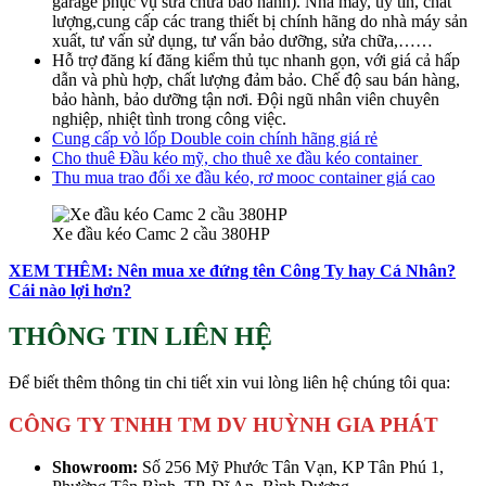
garage phục vụ sửa chữa bảo hành). Nhà máy, uy tín, chất
lượng,cung cấp các trang thiết bị chính hãng do nhà máy sản
xuất, tư vấn sử dụng, tư vấn bảo dưỡng, sửa chữa,……
Hỗ trợ đăng kí đăng kiểm thủ tục nhanh gọn, với giá cả hấp
dẫn và phù hợp, chất lượng đảm bảo. Chế độ sau bán hàng,
bảo hành, bảo dưỡng tận nơi. Đội ngũ nhân viên chuyên
nghiệp, nhiệt tình trong công việc.
Cung cấp vỏ lốp Double coin chính hãng giá rẻ
Cho thuê Đầu kéo mỹ, cho thuê xe đầu kéo container
Thu mua trao đổi xe đầu kéo, rơ mooc container giá cao
Xe đầu kéo Camc 2 cầu 380HP
XEM THÊM: Nên mua xe đứng tên Công Ty hay Cá Nhân?
Cái nào lợi hơn?
THÔNG TIN LIÊN HỆ
Để biết thêm thông tin chi tiết xin vui lòng liên hệ chúng tôi qua:
CÔNG TY TNHH TM DV HUỲNH GIA PHÁT
Showroom:
Số 256 Mỹ Phước Tân Vạn, KP Tân Phú 1,