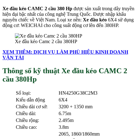
Xe đầu kéo CAMC 2 cầu 380 Hp
được sản xuất trong dây truyền
hiện đại bậc nhất của công nghệ Trung Quốc. Được nhập khẩu
nguyên chiếc về Việt Nam. Loại xe nền:
Xe đầu kéo
6X4 sử dụng
động cơ: WEICHAI cho công suất động cơ lên đến 380HP.
Xe đầu kéo Camc 2 cầu 380HP
XEM THÊM: DỊCH VỤ LÀM PHÙ HIỆU KINH DOANH
VẬN TẢI
Thông số kỹ thuật Xe đầu kéo CAMC 2
cầu 380Hp
Số loại:
HN4250G38C2M3
Kiểu dẫn động
6X4
Chiều dài cơ sở:
3200 + 1350 mm
Chiều dài:
6.75m
Chiều rộng:
2.495m
Chiều cao:
3.8m
2065, 1860/1860mm