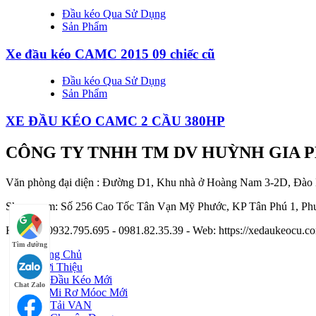
Đầu kéo Qua Sử Dụng
Sản Phẩm
Xe đầu kéo CAMC 2015 09 chiếc cũ
Đầu kéo Qua Sử Dụng
Sản Phẩm
XE ĐẦU KÉO CAMC 2 CẦU 380HP
CÔNG TY TNHH TM DV HUỲNH GIA 
Văn phòng đại diện : Đường D1, Khu nhà ở Hoàng Nam 3-2D, Đào
Showroom: Số 256 Cao Tốc Tân Vạn Mỹ Phước, KP Tân Phú 1, Phư
Hotline : 0932.795.695 - 0981.82.35.39 - Web: https://xedaukeocu
Tìm đường
Trang Chủ
Giới Thiệu
Xe Đầu Kéo Mới
Chat Zalo
Sơ Mi Rơ Móoc Mới
Xe Tải VAN