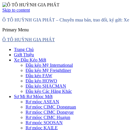
Skip to content
Ô TÔ HUỲNH GIA PHÁT – Chuyên mua bán, trao đổi, ký gửi: Xe đầ
Primary Menu
Ô TÔ HUỲNH GIA PHÁT
Trang Chủ
Giới Thiệu
Xe Đầu Kéo Mới
Đầu kéo Mỹ International
Đầu kéo Mỹ Freightliner
Đầu kéo FAW
Đầu kéo HOWO
Đầu kéo SHACMAN
Đầu kéo Các Hãng Khác
Sơ Mi Rơ Móoc Mới
Rơ móoc ASEAN
Rơ móoc CIMC Dongguan
Rơ móoc CIMC Dongyue
Rơ móoc CIMC Huajun
Rơ moóc SOOSAN
Rơ móoc KAILE