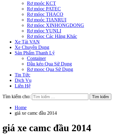
Rơ moóc KCT
Rơ móoc PATEC
Rơ móoc THACO
Rơ moóc TIANRUI
Rơ móoc XINHONGDONG
Rơ móoc YUNLI
Rơ móoc Các Hãng Khác
Xe Tải VAN
Xe Chuyên Dụng
Sản Phẩm Thanh Lý
Container
Đầu kéo Qua Sử Dụng
Rơ mooc Qua Sử Dụng
Tin Tức
Dịch Vụ
Liên Hệ
Tìm kiếm cho:
Home
giá xe camc đầu 2014
giá xe camc đầu 2014