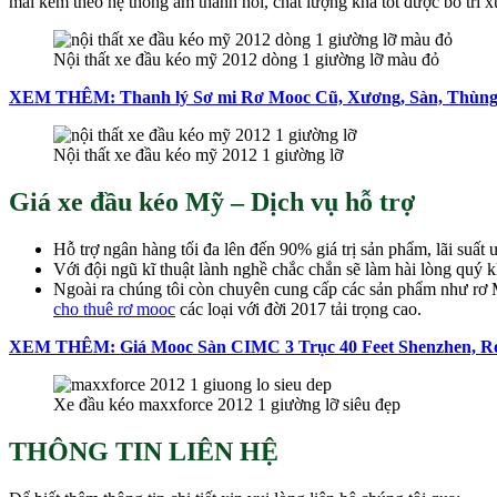
mái kèm theo hệ thống âm thanh nổi, chất lượng khá tốt được bố trí 
Nội thất xe đầu kéo mỹ 2012 dòng 1 giường lỡ màu đỏ
XEM THÊM: Thanh lý Sơ mi Rơ Mooc Cũ, Xương, Sàn, Thùng
Nội thất xe đầu kéo mỹ 2012 1 giường lỡ
Giá xe đầu kéo Mỹ – Dịch vụ hỗ trợ
Hỗ trợ ngân hàng tối đa lên đến 90% giá trị sản phẩm, lãi suất 
Với đội ngũ kĩ thuật lành nghề chắc chắn sẽ làm hài lòng quý 
Ngoài ra chúng tôi còn chuyên cung cấp các sản phẩm như 
cho thuê rơ mooc
các loại với đời 2017 tải trọng cao.
XEM THÊM: Giá Mooc Sàn CIMC 3 Trục 40 Feet Shenzhen, R
Xe đầu kéo maxxforce 2012 1 giường lỡ siêu đẹp
THÔNG TIN LIÊN HỆ