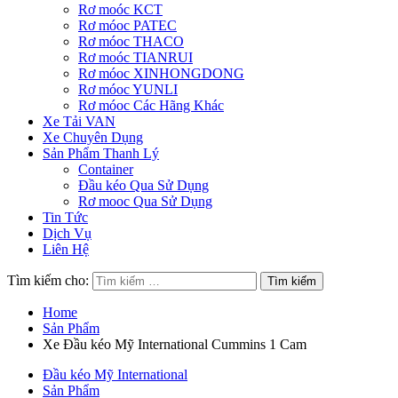
Rơ moóc KCT
Rơ móoc PATEC
Rơ móoc THACO
Rơ moóc TIANRUI
Rơ móoc XINHONGDONG
Rơ móoc YUNLI
Rơ móoc Các Hãng Khác
Xe Tải VAN
Xe Chuyên Dụng
Sản Phẩm Thanh Lý
Container
Đầu kéo Qua Sử Dụng
Rơ mooc Qua Sử Dụng
Tin Tức
Dịch Vụ
Liên Hệ
Tìm kiếm cho:
Home
Sản Phẩm
Xe Đầu kéo Mỹ International Cummins 1 Cam
Đầu kéo Mỹ International
Sản Phẩm