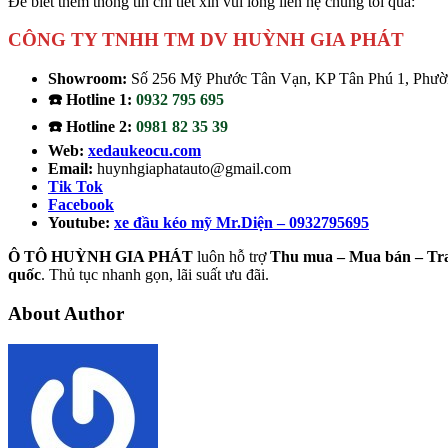
Để biết thêm thông tin chi tiết xin vui lòng liên hệ chúng tôi qua:
CÔNG TY TNHH TM DV HUỲNH GIA PHÁT
Showroom:
Số 256 Mỹ Phước Tân Vạn, KP Tân Phú 1, Phườn
☎️ Hotline 1:
0932 795 695
☎️ Hotline 2:
0981 82 35 39
Web:
xedaukeocu.com
Email:
huynhgiaphatauto@gmail.com
Tik Tok
Facebook
Youtube:
xe đầu kéo mỹ Mr.Diện – 0932795695
Ô TÔ HUỲNH GIA PHÁT
luôn hỗ trợ
Thu mua – Mua bán – Tr
quốc
. Thủ tục nhanh gọn, lãi suất ưu đãi.
About Author