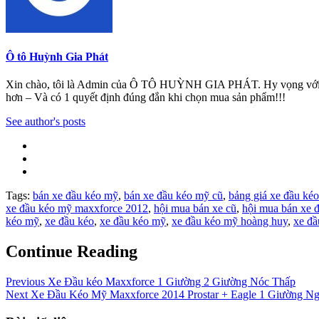
Ô tô Huỳnh Gia Phát
Xin chào, tôi là Admin của Ô TÔ HUỲNH GIA PHÁT. Hy vọng với những 
hơn – Và có 1 quyết định đúng đắn khi chọn mua sản phẩm!!!
See author's posts
Tags:
bán xe đầu kéo mỹ
,
bán xe đầu kéo mỹ cũ
,
bảng giá xe đầu ké
xe đầu kéo mỹ maxxforce 2012
,
hội mua bán xe cũ
,
hội mua bán xe 
kéo mỹ
,
xe đầu kéo
,
xe đầu kéo mỹ
,
xe đầu kéo mỹ hoàng huy
,
xe đầ
Continue Reading
Previous
Xe Đầu kéo Maxxforce 1 Giường 2 Giường Nóc Thấp
Next
Xe Đầu Kéo Mỹ Maxxforce 2014 Prostar + Eagle 1 Giường N