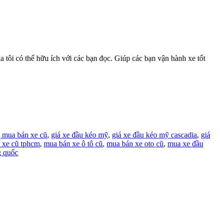
ôi có thể hữu ích với các bạn đọc. Giúp các bạn vận hành xe tốt
 mua bán xe cũ
,
giá xe đầu kéo mỹ
,
giá xe đầu kéo mỹ cascadia
,
giá
 xe cũ tphcm
,
mua bán xe ô tô cũ
,
mua bán xe oto cũ
,
mua xe đầu
g quốc