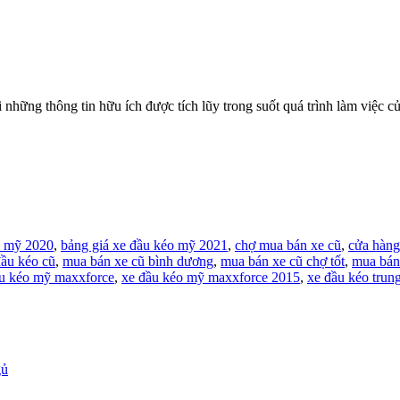
thông tin hữu ích được tích lũy trong suốt quá trình làm việc của t
o mỹ 2020
,
bảng giá xe đầu kéo mỹ 2021
,
chợ mua bán xe cũ
,
cửa hàng
đầu kéo cũ
,
mua bán xe cũ bình dương
,
mua bán xe cũ chợ tốt
,
mua bán
u kéo mỹ maxxforce
,
xe đầu kéo mỹ maxxforce 2015
,
xe đầu kéo trun
gủ