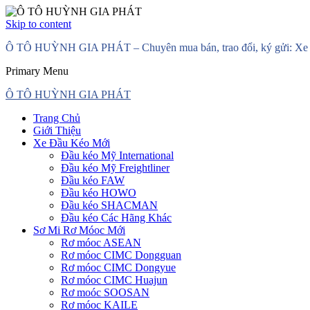
Skip to content
Ô TÔ HUỲNH GIA PHÁT – Chuyên mua bán, trao đổi, ký gửi: Xe đầ
Primary Menu
Ô TÔ HUỲNH GIA PHÁT
Trang Chủ
Giới Thiệu
Xe Đầu Kéo Mới
Đầu kéo Mỹ International
Đầu kéo Mỹ Freightliner
Đầu kéo FAW
Đầu kéo HOWO
Đầu kéo SHACMAN
Đầu kéo Các Hãng Khác
Sơ Mi Rơ Móoc Mới
Rơ móoc ASEAN
Rơ móoc CIMC Dongguan
Rơ móoc CIMC Dongyue
Rơ móoc CIMC Huajun
Rơ moóc SOOSAN
Rơ móoc KAILE