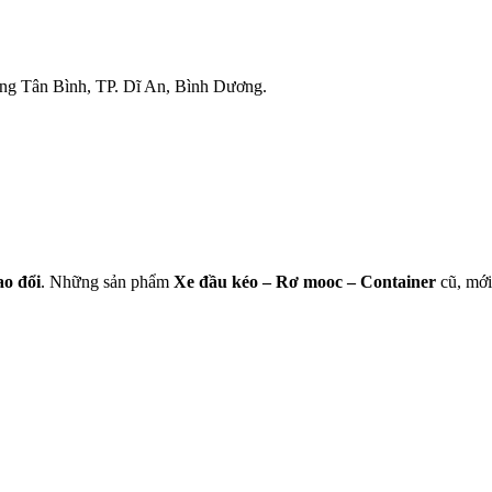
g Tân Bình, TP. Dĩ An, Bình Dương.
ao
đổi
. Những sản phẩm
Xe đầu kéo – Rơ mooc – Container
cũ, mới