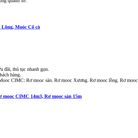
xung quanh xe.
 Lồng, Moóc Cổ cò
ưu đãi, thủ tục nhanh gọn.
khách hàng.
rơ Mooc CIMC: Rơ mooc sàn. Rơ mooc Xương. Rơ mooc lồng. Rơ mooc 
ơ mooc CIMC 14m3, Rơ mooc sàn 15m