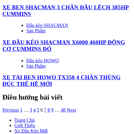
XE BEN SHACMAN 3 CHÂN ĐẦU LỆCH 385HP
CUMMINS
Đầu kéo SHACMAN
Sản Phẩm
XE ĐẦU KÉO SHACMAN X6000 460HP ĐỘNG
CƠ CUMMINS ĐỎ
Đầu kéo HOWO
Sản Phẩm
XE TẢI BEN HOWO TX350 4 CHÂN THÙNG
ĐÚC THẾ HỆ MỚI
Điều hướng bài viết
Previous
1
…
3
4
5
6
7
8
9
…
48
Next
Trang Chủ
Giới Thiệu
Xe Đầu Kéo Mới