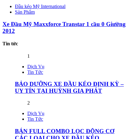
Đầu kéo Mỹ International
Sản Phẩm
Xe Đầu Mỹ Maxxforce Transtar 1 cầu 0 Giường
2012
Tin tức
1
Dịch Vụ
Tin Tức
BẢO DƯỠNG XE ĐẦU KÉO ĐỊNH KỲ –
UY TÍN TẠI HUỲNH GIA PHÁT
2
Dịch Vụ
Tin Tức
BÁN FULL COMBO LỌC ĐỘNG CƠ
CÁC LOẠI CHO XE ĐẦU KÉO