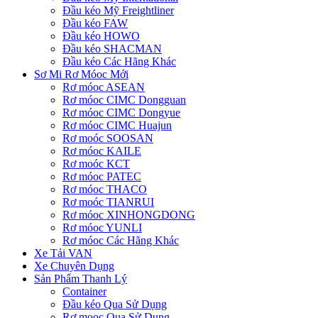
Đầu kéo Mỹ Freightliner
Đầu kéo FAW
Đầu kéo HOWO
Đầu kéo SHACMAN
Đầu kéo Các Hãng Khác
Sơ Mi Rơ Móoc Mới
Rơ móoc ASEAN
Rơ móoc CIMC Dongguan
Rơ móoc CIMC Dongyue
Rơ móoc CIMC Huajun
Rơ moóc SOOSAN
Rơ móoc KAILE
Rơ moóc KCT
Rơ móoc PATEC
Rơ móoc THACO
Rơ moóc TIANRUI
Rơ móoc XINHONGDONG
Rơ móoc YUNLI
Rơ móoc Các Hãng Khác
Xe Tải VAN
Xe Chuyên Dụng
Sản Phẩm Thanh Lý
Container
Đầu kéo Qua Sử Dụng
Rơ mooc Qua Sử Dụng