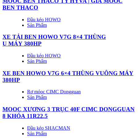
MOOC BEN THACO TY HYVA | GIÁ MOOC
BEN THACO
Đầu kéo HOWO
Sản Phẩm
XE TẢI BEN HOWO V7G 8×4 THÙNG
U MÁY 380HP
Đầu kéo HOWO
Sản Phẩm
XE BEN HOWO V7G 6×4 THÙNG VUÔNG MÁY
380HP
Rơ móoc CIMC Dongguan
Sản Phẩm
MOOC XƯƠNG 3 TRỤC 40F CIMC DONGGUAN
8 KHÓA 11R22.5
Đầu kéo SHACMAN
Sản Phẩm