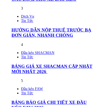
3
Dịch Vụ
Tin Tức
HƯỚNG DẪN NỘP THUẾ TRƯỚC BẠ
ĐƠN GIẢN, NHANH CHÓNG
4
Đầu kéo SHACMAN
Tin Tức
BẢNG GIÁ XE SHACMAN CẬP NHẬT
MỚI NHẤT 2026
5
Đầu kéo FAW
Tin Tức
BẢNG BÁO GIÁ CHI TIẾT XE ĐẦU