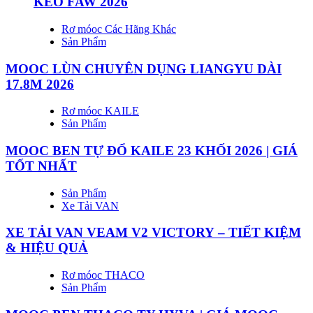
KÉO FAW 2026
Rơ móoc Các Hãng Khác
Sản Phẩm
MOOC LÙN CHUYÊN DỤNG LIANGYU DÀI
17.8M 2026
Rơ móoc KAILE
Sản Phẩm
MOOC BEN TỰ ĐỔ KAILE 23 KHỐI 2026 | GIÁ
TỐT NHẤT
Sản Phẩm
Xe Tải VAN
XE TẢI VAN VEAM V2 VICTORY – TIẾT KIỆM
& HIỆU QUẢ
Rơ móoc THACO
Sản Phẩm