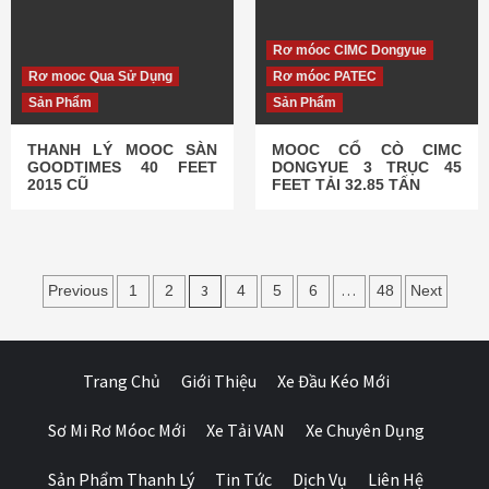
Rơ móoc CIMC Dongyue
Rơ mooc Qua Sử Dụng
Rơ móoc PATEC
Sản Phẩm
Sản Phẩm
THANH LÝ MOOC SÀN
MOOC CỔ CÒ CIMC
GOODTIMES 40 FEET
DONGYUE 3 TRỤC 45
2015 CŨ
FEET TẢI 32.85 TẤN
Điều
3
…
Previous
1
2
4
5
6
48
Next
hướng
bài
Trang Chủ
Giới Thiệu
Xe Đầu Kéo Mới
viết
Sơ Mi Rơ Móoc Mới
Xe Tải VAN
Xe Chuyên Dụng
Sản Phẩm Thanh Lý
Tin Tức
Dịch Vụ
Liên Hệ