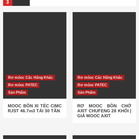
3
Đầu kéo SHACMAN
Tin Tức
BẢNG GIÁ XE SHACMAN CẬP NHẬT MỚI
NHẤT 2026
4
Đầu kéo FAW
Tin Tức
BẢNG BÁO GIÁ CHI TIẾT XE ĐẦU KÉO
FAW 2026
5
Rơ móoc Các Hãng Khác
Rơ móoc Các Hãng Khác
Rơ móoc PATEC
Rơ móoc PATEC
Dịch Vụ
Tin Tức
BẢO DƯỠNG XE ĐẦU KÉO ĐỊNH KỲ – UY
Sản Phẩm
Sản Phẩm
TÍN TẠI HUỲNH GIA PHÁT
1
MOOC BỒN XI TÉC CIMC
RƠ MOOC BỒN CHỞ
RJST 46.7m3 TẢI 30 TẤN
AXIT CHUFENG 28 KHỐI |
GIÁ MOOC AXIT
Dịch Vụ
Tin Tức
BÁN FULL COMBO LỌC ĐỘNG CƠ CÁC
LOẠI CHO XE ĐẦU KÉO
2