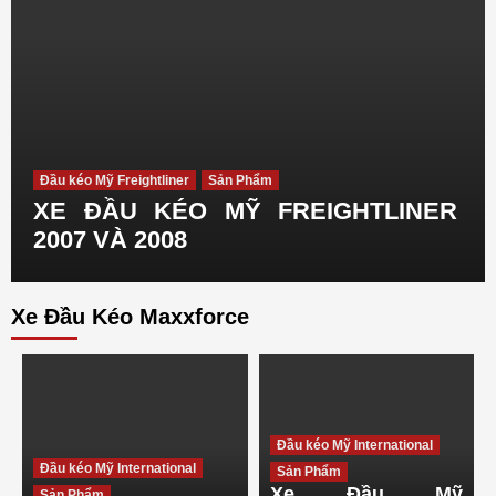
Đầu kéo Mỹ Freightliner
Sản Phẩm
XE ĐẦU KÉO MỸ FREIGHTLINER
2007 VÀ 2008
Xe Đầu Kéo Maxxforce
Dịch Vụ
Tin Tức
HƯỚNG DẪN NỘP THUẾ TRƯỚC BẠ
ĐƠN GIẢN, NHANH CHÓNG
3
Đầu kéo Mỹ International
Đầu kéo SHACMAN
Tin Tức
Đầu kéo Mỹ International
BẢNG GIÁ XE SHACMAN CẬP NHẬT MỚI
Sản Phẩm
NHẤT 2026
Xe Đầu Mỹ
Sản Phẩm