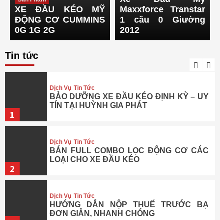
4
XE ĐẦU KÉO MỸ
Maxxforce Transtar
ĐỘNG CƠ CUMMINS
1 cầu 0 Giường
0G 1G 2G
2012
Đầu kéo FAW
Tin Tức
BẢNG BÁO GIÁ CHI TIẾT XE ĐẦU KÉO
FAW 2026
Tin tức
5
Dịch Vụ
Tin Tức
BẢO DƯỠNG XE ĐẦU KÉO ĐỊNH KỲ – UY
TÍN TẠI HUỲNH GIA PHÁT
1
Dịch Vụ
Tin Tức
BÁN FULL COMBO LỌC ĐỘNG CƠ CÁC
LOẠI CHO XE ĐẦU KÉO
2
Dịch Vụ
Tin Tức
HƯỚNG DẪN NỘP THUẾ TRƯỚC BẠ
ĐƠN GIẢN, NHANH CHÓNG