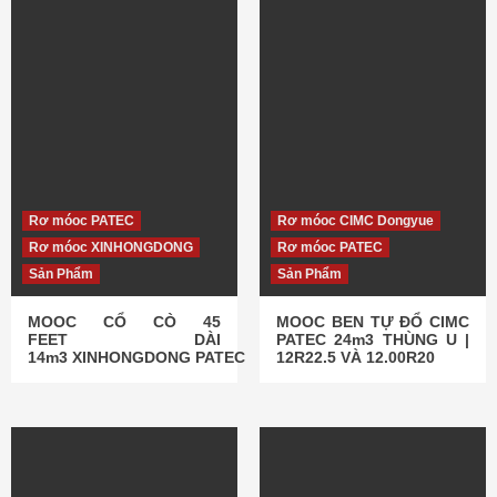
Dịch Vụ
Tin Tức
HƯỚNG DẪN NỘP THUẾ TRƯỚC BẠ
ĐƠN GIẢN, NHANH CHÓNG
3
Rơ móoc PATEC
Rơ móoc CIMC Dongyue
Rơ móoc XINHONGDONG
Rơ móoc PATEC
Sản Phẩm
Sản Phẩm
MOOC CỔ CÒ 45
MOOC BEN TỰ ĐỔ CIMC
FEET DÀI
PATEC 24m3 THÙNG U |
14m3 XINHONGDONG PATEC
12R22.5 VÀ 12.00R20