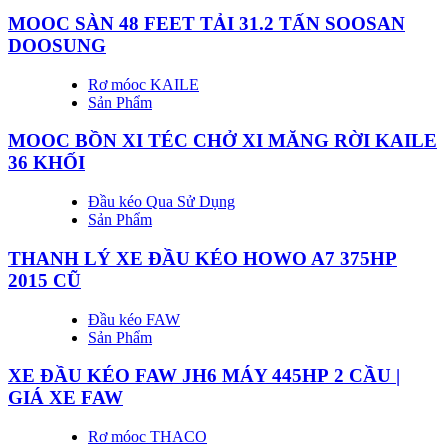
MOOC SÀN 48 FEET TẢI 31.2 TẤN SOOSAN
DOOSUNG
Rơ móoc KAILE
Sản Phẩm
MOOC BỒN XI TÉC CHỞ XI MĂNG RỜI KAILE
36 KHỐI
Đầu kéo Qua Sử Dụng
Sản Phẩm
THANH LÝ XE ĐẦU KÉO HOWO A7 375HP
2015 CŨ
Đầu kéo FAW
Sản Phẩm
XE ĐẦU KÉO FAW JH6 MÁY 445HP 2 CẦU |
GIÁ XE FAW
Rơ móoc THACO