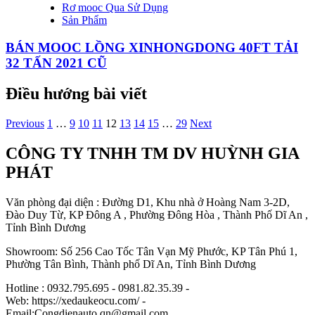
Rơ mooc Qua Sử Dụng
Sản Phẩm
BÁN MOOC LỒNG XINHONGDONG 40FT TẢI
32 TẤN 2021 CŨ
Điều hướng bài viết
Previous
1
…
9
10
11
12
13
14
15
…
29
Next
CÔNG TY TNHH TM DV HUỲNH GIA
PHÁT
Văn phòng đại diện : Đường D1, Khu nhà ở Hoàng Nam 3-2D,
Đào Duy Từ, KP Đông A , Phường Đông Hòa , Thành Phố Dĩ An ,
Tỉnh Bình Dương
Showroom: Số 256 Cao Tốc Tân Vạn Mỹ Phước, KP Tân Phú 1,
Phường Tân Bình, Thành phố Dĩ An, Tỉnh Bình Dương
Hotline : 0932.795.695 - 0981.82.35.39 -
Web: https://xedaukeocu.com/ -
Email:Congdienauto.qn@gmail.com