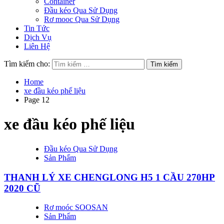
Container
Đầu kéo Qua Sử Dụng
Rơ mooc Qua Sử Dụng
Tin Tức
Dịch Vụ
Liên Hệ
Tìm kiếm cho:
Home
xe đầu kéo phế liệu
Page 12
xe đầu kéo phế liệu
Đầu kéo Qua Sử Dụng
Sản Phẩm
THANH LÝ XE CHENGLONG H5 1 CẦU 270HP
2020 CŨ
Rơ moóc SOOSAN
Sản Phẩm