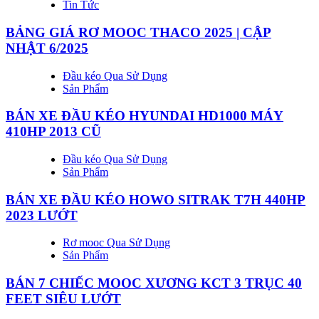
Tin Tức
BẢNG GIÁ RƠ MOOC THACO 2025 | CẬP
NHẬT 6/2025
Đầu kéo Qua Sử Dụng
Sản Phẩm
BÁN XE ĐẦU KÉO HYUNDAI HD1000 MÁY
410HP 2013 CŨ
Đầu kéo Qua Sử Dụng
Sản Phẩm
BÁN XE ĐẦU KÉO HOWO SITRAK T7H 440HP
2023 LƯỚT
Rơ mooc Qua Sử Dụng
Sản Phẩm
BÁN 7 CHIẾC MOOC XƯƠNG KCT 3 TRỤC 40
FEET SIÊU LƯỚT