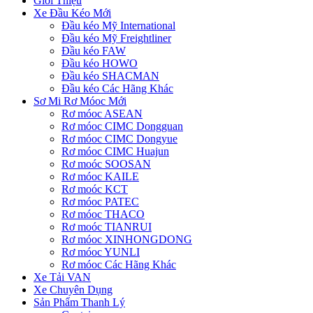
Giới Thiệu
Xe Đầu Kéo Mới
Đầu kéo Mỹ International
Đầu kéo Mỹ Freightliner
Đầu kéo FAW
Đầu kéo HOWO
Đầu kéo SHACMAN
Đầu kéo Các Hãng Khác
Sơ Mi Rơ Móoc Mới
Rơ móoc ASEAN
Rơ móoc CIMC Dongguan
Rơ móoc CIMC Dongyue
Rơ móoc CIMC Huajun
Rơ moóc SOOSAN
Rơ móoc KAILE
Rơ moóc KCT
Rơ móoc PATEC
Rơ móoc THACO
Rơ moóc TIANRUI
Rơ móoc XINHONGDONG
Rơ móoc YUNLI
Rơ móoc Các Hãng Khác
Xe Tải VAN
Xe Chuyên Dụng
Sản Phẩm Thanh Lý