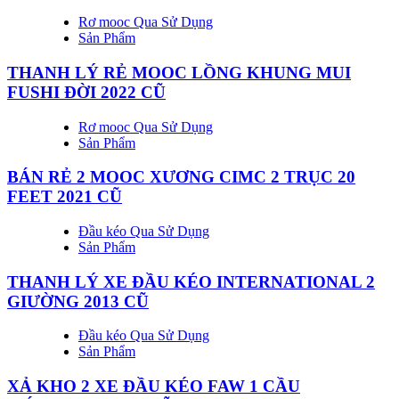
Rơ mooc Qua Sử Dụng
Sản Phẩm
THANH LÝ RẺ MOOC LỒNG KHUNG MUI
FUSHI ĐỜI 2022 CŨ
Rơ mooc Qua Sử Dụng
Sản Phẩm
BÁN RẺ 2 MOOC XƯƠNG CIMC 2 TRỤC 20
FEET 2021 CŨ
Đầu kéo Qua Sử Dụng
Sản Phẩm
THANH LÝ XE ĐẦU KÉO INTERNATIONAL 2
GIƯỜNG 2013 CŨ
Đầu kéo Qua Sử Dụng
Sản Phẩm
XẢ KHO 2 XE ĐẦU KÉO FAW 1 CẦU