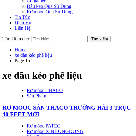
Container
Đầu kéo Qua Sử Dụng
Rơ mooc Qua Sử Dụng
Tin Tức
Dịch Vụ
Liên Hệ
Tìm kiếm cho:
Home
xe đầu kéo phế liệu
Page 15
xe đầu kéo phế liệu
Rơ móoc THACO
Sản Phẩm
RƠ MOOC SÀN THACO TRƯỜNG HẢI 3 TRỤC
40 FEET MỚI
Rơ móoc PATEC
Rơ móoc XINHONGDONG