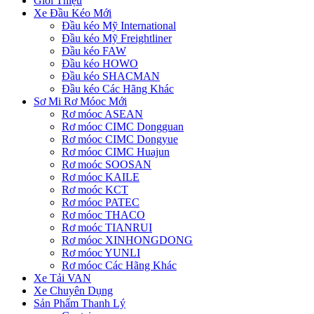
Giới Thiệu
Xe Đầu Kéo Mới
Đầu kéo Mỹ International
Đầu kéo Mỹ Freightliner
Đầu kéo FAW
Đầu kéo HOWO
Đầu kéo SHACMAN
Đầu kéo Các Hãng Khác
Sơ Mi Rơ Móoc Mới
Rơ móoc ASEAN
Rơ móoc CIMC Dongguan
Rơ móoc CIMC Dongyue
Rơ móoc CIMC Huajun
Rơ moóc SOOSAN
Rơ móoc KAILE
Rơ moóc KCT
Rơ móoc PATEC
Rơ móoc THACO
Rơ moóc TIANRUI
Rơ móoc XINHONGDONG
Rơ móoc YUNLI
Rơ móoc Các Hãng Khác
Xe Tải VAN
Xe Chuyên Dụng
Sản Phẩm Thanh Lý