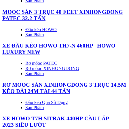
Sản Phẩm
MOOC SÀN 3 TRỤC 40 FEET XINHONGDONG
PATEC 32.2 TẤN
Đầu kéo HOWO
Sản Phẩm
XE ĐẦU KÉO HOWO TH7-N 460HP | HOWO
LUXURY NEW
Rơ móoc PATEC
Rơ móoc XINHONGDONG
Sản Phẩm
RƠ MOOC SÀN XINHONGDONG 3 TRỤC 14.5M
KÉO DÀI 24M TẢI 44 TẤN
Đầu kéo Qua Sử Dụng
Sản Phẩm
XE HOWO T7H SITRAK 440HP CẦU LÁP
2023 SIÊU LƯỚT