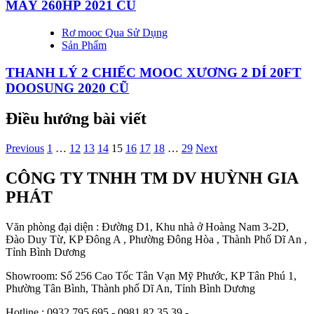
MÁY 260HP 2021 CŨ
Rơ mooc Qua Sử Dụng
Sản Phẩm
THANH LÝ 2 CHIẾC MOOC XƯƠNG 2 DÍ 20FT
DOOSUNG 2020 CŨ
Điều hướng bài viết
Previous
1
…
12
13
14
15
16
17
18
…
29
Next
CÔNG TY TNHH TM DV HUỲNH GIA
PHÁT
Văn phòng đại diện : Đường D1, Khu nhà ở Hoàng Nam 3-2D,
Đào Duy Từ, KP Đông A , Phường Đông Hòa , Thành Phố Dĩ An ,
Tỉnh Bình Dương
Showroom: Số 256 Cao Tốc Tân Vạn Mỹ Phước, KP Tân Phú 1,
Phường Tân Bình, Thành phố Dĩ An, Tỉnh Bình Dương
Hotline : 0932.795.695 - 0981.82.35.39 -