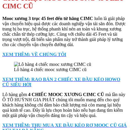
CIMC CŨ
Mooc xương 3 trục 45 feet đến từ hãng CIMC
luôn là giải pháp
vận chuyển hiệu quả được các doanh nghiệp vận tải săn đón. Được
trang bị ba trục, hệ thống phanh khí nén an toàn và khung xương
chắc chắn từ thép cường lực. Cùng với chiều dài 45 Feet và tải
trọng vượt trội, đã biến sản phẩm này trở thành giải pháp lý tưởng
cho các chuyến vận chuyển đường dài.
XEM THÊM: VỀ CHÚNG TÔI
Lô hàng 4 chiếc mooc xương CIMC cũ
XEM THÊM: RAO BÁN 2 CHIẾC XE ĐẦU KÉO HOWO
CŨ SIÊU HỜI
Lô hàng gồm
4 CHIẾC MOOC XƯƠNG CIMC CŨ
mà lần này
Ô TÔ HUỲNH GIA PHÁT chúng tôi muốn mang đến cho quý
khách hàng không chỉ đảm bảo chất lượng mà còn mang lại hiệu
quả kinh tế cao. Đây là lựa chọn hoàn hảo nếu bạn đang tìm kiếm
một giải pháp vận chuyển đáng tin cậy và hiệu quả.
XEM THÊM: THU MUA XE ĐẦU KÉO RƠ MOOC CŨ GIÁ