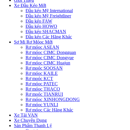
Giới Thiệu
Xe Đầu Kéo Mới
Đầu kéo Mỹ International
Đầu kéo Mỹ Freightliner
Đầu kéo FAW
Đầu kéo HOWO
Đầu kéo SHACMAN
Đầu kéo Các Hãng Khác
Sơ Mi Rơ Móoc Mới
Rơ móoc ASEAN
Rơ móoc CIMC Dongguan
Rơ móoc CIMC Dongyue
Rơ móoc CIMC Huajun
Rơ moóc SOOSAN
Rơ móoc KAILE
Rơ moóc KCT
Rơ móoc PATEC
Rơ móoc THACO
Rơ moóc TIANRUI
Rơ móoc XINHONGDONG
Rơ móoc YUNLI
Rơ móoc Các Hãng Khác
Xe Tải VAN
Xe Chuyên Dụng
Sản Phẩm Thanh Lý