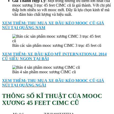
Giá Thành Hợp Lý
: Một trong những ưu điểm lớn nhất của
mooc xương 3 trục 45 feet CIMC cũ là giá thành. Với chi phí
thấp hơn nhiều so với mooc mới. Đây là lựa chọn kinh tế mà
vẫn đảm bảo chất lượng và hiệu suất.
XEM THÊM: THU MUA XE ĐẦU KÉO MOOC CŨ GIÁ
NÚI TẠI QUÃNG NAM
Bán các sản phẩm mooc xương CIMC 3 trục 45 feet cũ
XEM THÊM: XE ĐẦU KÉO MỸ INTERNATIONAL 2014
CŨ SIÊU NGON TẠI BÃI
Bán 4 sản phẩm mooc xương CIMC cũ
XEM THÊM: THU MUA XE ĐẦU KÉO MOOC CŨ GIÁ
NÚI TẠI QUÃNG NGÃI
THÔNG SỐ KĨ THUẬT CỦA MOOC
XƯƠNG 45 FEET CIMC CŨ