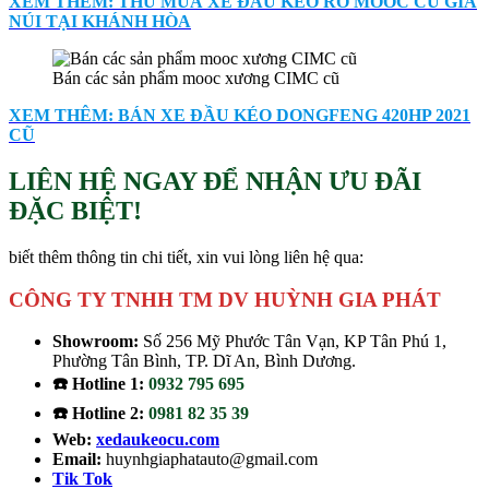
XEM THÊM: THU MUA XE ĐẦU KÉO RƠ MOOC CŨ GIÁ
NÚI TẠI KHÁNH HÒA
Bán các sản phẩm mooc xương CIMC cũ
XEM THÊM: BÁN XE ĐẦU KÉO DONGFENG 420HP 2021
CŨ
LIÊN HỆ NGAY ĐỂ NHẬN ƯU ĐÃI
ĐẶC BIỆT!
biết thêm thông tin chi tiết, xin vui lòng liên hệ qua:
CÔNG TY TNHH TM DV HUỲNH GIA PHÁT
Showroom:
Số 256 Mỹ Phước Tân Vạn, KP Tân Phú 1,
Phường Tân Bình, TP. Dĩ An, Bình Dương.
☎️ Hotline 1:
0932 795 695
☎️ Hotline 2:
0981 82 35 39
Web:
xedaukeocu.com
Email:
huynhgiaphatauto@gmail.com
Tik Tok