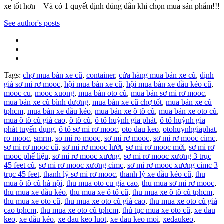
xe tốt hơn – Và có 1 quyết định đúng đắn khi chọn mua sản phẩm!!!
See author's posts
Tags:
chợ mua bán xe cũ
,
container
,
cửa hàng mua bán xe cũ
,
định
giá sơ mi rơ mooc
,
hội mua bán xe cũ
,
hội mua bán xe đầu kéo cũ
,
mooc cu
,
mooc xuong
,
mua bán oto cũ
,
mua bán sơ mi rơ mooc
,
mua bán xe cũ bình dương
,
mua bán xe cũ chợ tốt
,
mua bán xe cũ
tphcm
,
mua bán xe đầu kéo
,
mua bán xe ô tô cũ
,
mua bán xe oto cũ
,
mua ô tô cũ giá cao
,
ô tô cũ
,
ô tô huỳnh gia phát
,
ô tô huỳnh gia
phát tuyển dụng
,
ô tô sơ mi rơ mooc
,
oto dau keo
,
otohuynhgiaphat
,
ro mooc
,
smrm
,
so mi ro mooc
,
sơ mi rơ mooc
,
sơ mi rơ mooc cimc
,
sơ mi rơ mooc cũ
,
sơ mi rơ mooc lướt
,
sơ mi rơ mooc mới
,
sơ mi rơ
mooc phế liệu
,
sơ mi rơ mooc xương
,
sơ mi rơ mooc xương 3 trục
45 feet cũ
,
sơ mi rơ mooc xương cimc
,
sơ mi rơ mooc xương cimc 3
trục 45 feet
,
thanh lý sơ mi rơ mooc
,
thanh lý xe đầu kéo cũ
,
thu
mua ô tô cũ hà nội
,
thu mua oto cu gia cao
,
thu mua sơ mi rơ mooc
,
thu mua xe đầu kéo
,
thu mua xe ô tô cũ
,
thu mua xe ô tô cũ tphcm
,
thu mua xe oto cũ
,
thu mua xe oto cũ giá cao
,
thu mua xe oto cũ giá
cao tphcm
,
thu mua xe oto cũ tphcm
,
thủ tục mua xe oto cũ
,
xe dau
keo
,
xe đầu kéo
,
xe dau keo luot
,
xe dau keo moi
,
xedaukeo
,