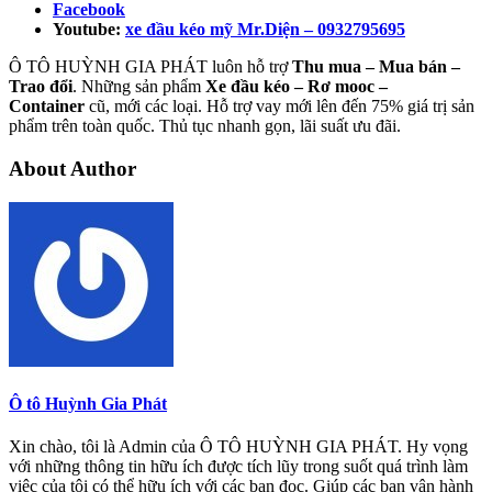
Facebook
Youtube:
xe đầu kéo mỹ Mr.Diện – 0932795695
Ô TÔ HUỲNH GIA PHÁT luôn hỗ trợ
Thu mua – Mua bán –
Trao
đổi
. Những sản phẩm
Xe đầu kéo – Rơ mooc –
Container
cũ, mới các loại. Hỗ trợ vay mới lên đến 75% giá trị sản
phẩm trên toàn quốc. Thủ tục nhanh gọn, lãi suất ưu đãi.
About Author
Ô tô Huỳnh Gia Phát
Xin chào, tôi là Admin của Ô TÔ HUỲNH GIA PHÁT. Hy vọng
với những thông tin hữu ích được tích lũy trong suốt quá trình làm
việc của tôi có thể hữu ích với các bạn đọc. Giúp các bạn vận hành