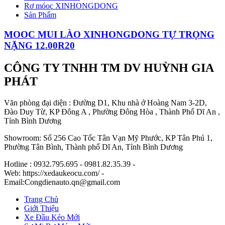
Rơ móoc XINHONGDONG
Sản Phẩm
MOOC MUI LÀO XINHONGDONG TỰ TRỌNG
NẶNG 12.00R20
CÔNG TY TNHH TM DV HUỲNH GIA
PHÁT
Văn phòng đại diện : Đường D1, Khu nhà ở Hoàng Nam 3-2D,
Đào Duy Từ, KP Đông A , Phường Đông Hòa , Thành Phố Dĩ An ,
Tỉnh Bình Dương
Showroom: Số 256 Cao Tốc Tân Vạn Mỹ Phước, KP Tân Phú 1,
Phường Tân Bình, Thành phố Dĩ An, Tỉnh Bình Dương
Hotline : 0932.795.695 - 0981.82.35.39 -
Web: https://xedaukeocu.com/ -
Email:Congdienauto.qn@gmail.com
Trang Chủ
Giới Thiệu
Xe Đầu Kéo Mới