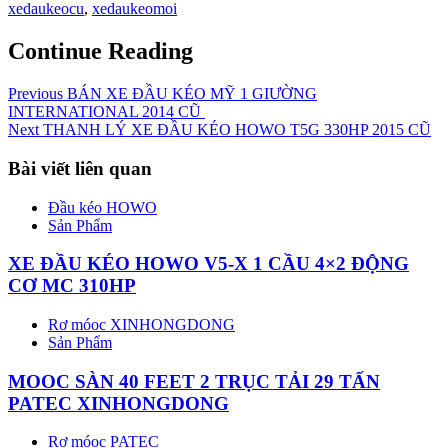
xedaukeocu
,
xedaukeomoi
Continue Reading
Previous
BÁN XE ĐẦU KÉO MỸ 1 GIƯỜNG
INTERNATIONAL 2014 CŨ
Next
THANH LÝ XE ĐẦU KÉO HOWO T5G 330HP 2015 CŨ
Bài viết liên quan
Đầu kéo HOWO
Sản Phẩm
XE ĐẦU KÉO HOWO V5-X 1 CẦU 4×2 ĐỘNG
CƠ MC 310HP
Rơ móoc XINHONGDONG
Sản Phẩm
MOOC SÀN 40 FEET 2 TRỤC TẢI 29 TẤN
PATEC XINHONGDONG
Rơ móoc PATEC