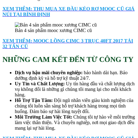
XEM THÊM: THU MUA XE ĐẦU KÉO RƠ MOOC CŨ GIÁ
NÚI TẠI BÌNH ĐỊNH
Bán 4 sản phẩm mooc xương CIMC cũ
XEM THÊM: MOOC LỒNG CIMC 3 TRỤC 40FT 2017 TẢI
32 TẤN CŨ
NHỮNG CAM KẾT ĐẾN TỪ CÔNG TY
D
ịch vụ hậu mãi chuyên nghiệp
:
bảo hành dài hạn. Bảo
dưỡng định kỳ và hỗ trợ kỹ thuật 24/7.
Uy Tín và Chất Lượng:
Uy tín hàng đầu và chất lượng dịch
vụ không đổi là những gì chúng tôi mang lại cho mỗi khách
hàng.
Hỗ Trợ Tận Tâm:
Đội ngũ nhân viên giàu kinh nghiệm của
chúng tôi luôn sẵn sàng hỗ trợ khách hàng trong mọi tình
huống. Đảm bảo sự hài lòng tuyệt đối.
Môi Trường Làm Việc Tốt:
Chúng tôi tự hào về môi trường
làm việc thân thiện. Và chuyên nghiệp, nơi mọi giao dịch đều
mang lại sự hài lòng.