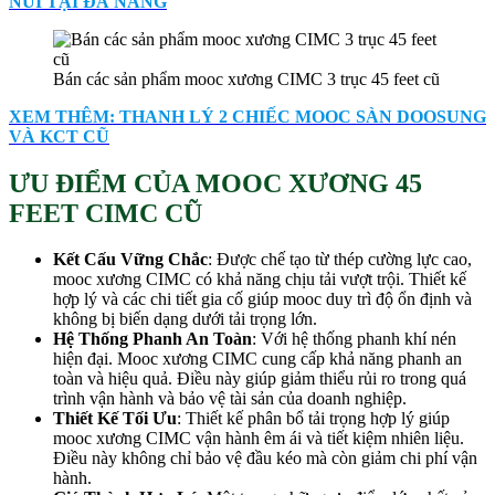
NÚI TẠI ĐÀ NẴNG
Bán các sản phẩm mooc xương CIMC 3 trục 45 feet cũ
XEM THÊM: THANH LÝ 2 CHIẾC MOOC SÀN DOOSUNG
VÀ KCT CŨ
ƯU ĐIỂM CỦA MOOC XƯƠNG 45
FEET CIMC CŨ
Kết Cấu Vững Chắc
: Được chế tạo từ thép cường lực cao,
mooc xương CIMC có khả năng chịu tải vượt trội. Thiết kế
hợp lý và các chi tiết gia cố giúp mooc duy trì độ ổn định và
không bị biến dạng dưới tải trọng lớn.
Hệ Thống Phanh An Toàn
: Với hệ thống phanh khí nén
hiện đại. Mooc xương CIMC cung cấp khả năng phanh an
toàn và hiệu quả. Điều này giúp giảm thiểu rủi ro trong quá
trình vận hành và bảo vệ tài sản của doanh nghiệp.
Thiết Kế Tối Ưu
: Thiết kế phân bổ tải trọng hợp lý giúp
mooc xương CIMC vận hành êm ái và tiết kiệm nhiên liệu.
Điều này không chỉ bảo vệ đầu kéo mà còn giảm chi phí vận
hành.