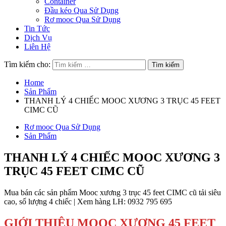
Container
Đầu kéo Qua Sử Dụng
Rơ mooc Qua Sử Dụng
Tin Tức
Dịch Vụ
Liên Hệ
Tìm kiếm cho:
Home
Sản Phẩm
THANH LÝ 4 CHIẾC MOOC XƯƠNG 3 TRỤC 45 FEET
CIMC CŨ
Rơ mooc Qua Sử Dụng
Sản Phẩm
THANH LÝ 4 CHIẾC MOOC XƯƠNG 3
TRỤC 45 FEET CIMC CŨ
Mua bán các sản phẩm Mooc xương 3 trục 45 feet CIMC cũ tải siêu
cao, số lượng 4 chiếc | Xem hàng LH: 0932 795 695
GIỚI THIỆU MOOC XƯƠNG 45 FEET