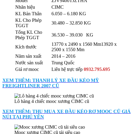
Model
ZJV9400TJZTHA
Nhãn hiệu
CIMC
KL Bản Thân
6.050 – 6.180 KG
KL Cho Phép
30.480 – 32.850 KG
TGGT
Tổng KL Cho
36.530 – 39.030 KG
Phép TGGT
13770 x 2490 x 1560 Mm13920 x
Kích thước
2500 x 1550 Mm
Năm sản xuất
2014 – 2016
Nước sản xuất
Trung Quốc
Giá rơ mooc
Liên hệ trực tiếp
0932.795.695
XEM THÊM: THANH LÝ XE ĐẦU KÉO MỸ
FREIGHTLINER 2007 CŨ
Lô hàng 4 chiếc mooc xương CIMC cũ
XEM THÊM: THU MUA XE ĐẦU KÉO RƠ MOOC CŨ GIÁ
NÚI TẠI PHÚ YÊN
Mooc xương CIMC cũ tải siêu cao