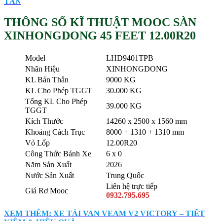
TẤN
THÔNG SỐ KĨ THUẬT MOOC SÀN
XINHONGDONG 45 FEET 12.00R20
Model
LHD9401TPB
Nhãn Hiệu
XINHONGDONG
KL Bản Thân
9000 KG
KL Cho Phép TGGT
30.000 KG
Tổng KL Cho Phép
39.000 KG
TGGT
Kích Thước
14260 x 2500 x 1560 mm
Khoảng Cách Trục
8000 + 1310 + 1310 mm
Vỏ Lốp
12.00R20
Công Thức Bánh Xe
6 x 0
Năm Sản Xuất
2026
Nước Sản Xuất
Trung Quốc
Liên hệ trực tiếp
Giá Rơ Mooc
0932.795.695
XEM THÊM: XE TẢI VAN VEAM V2 VICTORY – TIẾT