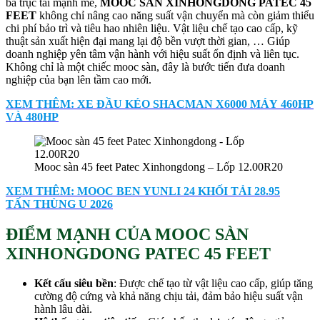
ba trục tải mạnh mẽ,
MOOC SÀN XINHONGDONG PATEC 45
FEET
không chỉ nâng cao năng suất vận chuyển mà còn giảm thiểu
chi phí bảo trì và tiêu hao nhiên liệu. Vật liệu chế tạo cao cấp, kỹ
thuật sản xuất hiện đại mang lại độ bền vượt thời gian, … Giúp
doanh nghiệp yên tâm vận hành với hiệu suất ổn định và liên tục.
Không chỉ là một chiếc mooc sàn, đây là bước tiến đưa doanh
nghiệp của bạn lên tầm cao mới.
XEM THÊM: XE ĐẦU KÉO SHACMAN X6000 MÁY 460HP
VÀ 480HP
Mooc sàn 45 feet Patec Xinhongdong – Lốp 12.00R20
XEM THÊM: MOOC BEN YUNLI 24 KHỐI TẢI 28.95
TẤN THÙNG U 2026
ĐIỂM MẠNH CỦA MOOC SÀN
XINHONGDONG PATEC 45 FEET
Kết cấu siêu bền
: Được chế tạo từ vật liệu cao cấp, giúp tăng
cường độ cứng và khả năng chịu tải, đảm bảo hiệu suất vận
hành lâu dài.