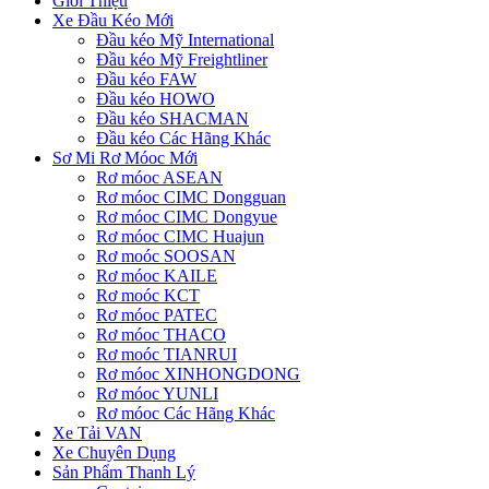
Giới Thiệu
Xe Đầu Kéo Mới
Đầu kéo Mỹ International
Đầu kéo Mỹ Freightliner
Đầu kéo FAW
Đầu kéo HOWO
Đầu kéo SHACMAN
Đầu kéo Các Hãng Khác
Sơ Mi Rơ Móoc Mới
Rơ móoc ASEAN
Rơ móoc CIMC Dongguan
Rơ móoc CIMC Dongyue
Rơ móoc CIMC Huajun
Rơ moóc SOOSAN
Rơ móoc KAILE
Rơ moóc KCT
Rơ móoc PATEC
Rơ móoc THACO
Rơ moóc TIANRUI
Rơ móoc XINHONGDONG
Rơ móoc YUNLI
Rơ móoc Các Hãng Khác
Xe Tải VAN
Xe Chuyên Dụng
Sản Phẩm Thanh Lý