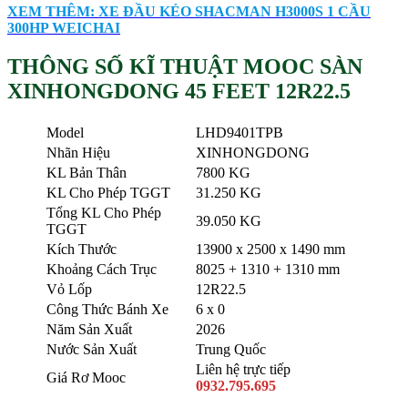
XEM THÊM: XE ĐẦU KÉO SHACMAN H3000S 1 CẦU
300HP WEICHAI
THÔNG SỐ KĨ THUẬT MOOC SÀN
XINHONGDONG 45 FEET 12R22.5
Model
LHD9401TPB
Nhãn Hiệu
XINHONGDONG
KL Bản Thân
7800 KG
KL Cho Phép TGGT
31.250 KG
Tổng KL Cho Phép
39.050 KG
TGGT
Kích Thước
13900 x 2500 x 1490 mm
Khoảng Cách Trục
8025 + 1310 + 1310 mm
Vỏ Lốp
12R22.5
Công Thức Bánh Xe
6 x 0
Năm Sản Xuất
2026
Nước Sản Xuất
Trung Quốc
Liên hệ trực tiếp
Giá Rơ Mooc
0932.795.695