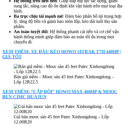
Hệ thống treo tiên tiến
: Giúp hấp thụ lực tác động, giảm
rung lắc, nâng cao độ ổn định khi vận hành trên mọi loại địa
hình.
Ba trục chịu tải mạnh mẽ
: Đảm bảo phân bổ tải trọng hợp
lý, tăng độ bền và giảm hao mòn lốp, kéo dài tuổi thọ sản
phẩm.
An toàn tuyệt đối
: Hệ thống phanh cải tiến và cơ chế vận
hành thông minh giúp đảm bảo an toàn tối đa trong mọi
chuyến đi.
XEM THÊM: XE ĐẦU KÉO HOWO SITRAK T7H 440HP |
GIÁ TỐT
Bán giá mềm – Mooc sàn 45 feet Patec Xinhongdong –
Lốp 12R22.5
XEM THÊM: “CẶP ĐÔI” HOWO MAX 460HP & MOOC
BEN CIMC HUAJUN
Giá bán mooc sàn 45 feet Patec Xinhongdong – Lốp
12.00R20