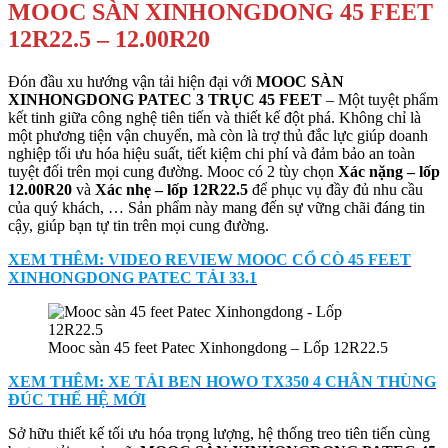
MOOC SÀN XINHONGDONG 45 FEET
12R22.5 – 12.00R20
Đón đầu xu hướng vận tải hiện đại với
MOOC SÀN
XINHONGDONG PATEC 3 TRỤC 45 FEET
– Một tuyệt phẩm
kết tinh giữa công nghệ tiên tiến và thiết kế đột phá. Không chỉ là
một phương tiện vận chuyển, mà còn là trợ thủ đắc lực giúp doanh
nghiệp tối ưu hóa hiệu suất, tiết kiệm chi phí và đảm bảo an toàn
tuyệt đối trên mọi cung đường. Mooc có 2 tùy chọn
Xác nặng – lốp
12.00R20
và
Xác nhẹ – lốp 12R22.5
để phục vụ đầy đủ nhu cầu
của quý khách, … Sản phẩm này mang đến sự vững chãi đáng tin
cậy, giúp bạn tự tin trên mọi cung đường.
XEM THÊM: VIDEO REVIEW MOOC CỔ CÒ 45 FEET
XINHONGDONG PATEC TẢI 33.1
Mooc sàn 45 feet Patec Xinhongdong – Lốp 12R22.5
XEM THÊM: XE TẢI BEN HOWO TX350 4 CHÂN THÙNG
ĐÚC THẾ HỆ MỚI
Sở hữu thiết kế tối ưu hóa trọng lượng, hệ thống treo tiên tiến cùng