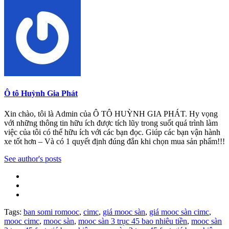
Ô tô Huỳnh Gia Phát
Xin chào, tôi là Admin của Ô TÔ HUỲNH GIA PHÁT. Hy vọng
với những thông tin hữu ích được tích lũy trong suốt quá trình làm
việc của tôi có thể hữu ích với các bạn đọc. Giúp các bạn vận hành
xe tốt hơn – Và có 1 quyết định đúng đắn khi chọn mua sản phẩm!!!
See author's posts
Tags:
ban somi romooc
,
cimc
,
giá mooc sàn
,
giá mooc sàn cimc
,
mooc cimc
,
mooc sàn
,
mooc sàn 3 trục 45 bao nhiêu tiền
,
mooc sàn