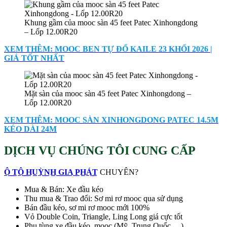
Khung gầm của mooc sàn 45 feet Patec Xinhongdong
– Lốp 12.00R20
XEM THÊM: MOOC BEN TỰ ĐỔ KAILE 23 KHỐI 2026 |
GIÁ TỐT NHẤT
Mặt sàn của mooc sàn 45 feet Patec Xinhongdong –
Lốp 12.00R20
XEM THÊM: MOOC SÀN XINHONGDONG PATEC 14.5M
KÉO DÀI 24M
DỊCH VỤ CHÚNG TÔI CUNG CẤP
Ô̲ ̲T̲Ô̲ ̲H̲U̲Ỳ̲N̲H̲ ̲G̲I̲A̲ ̲P̲H̲Á̲T̲
CHUYÊN?
Mua & Bán: Xe đầu kéo
Thu mua & Trao đổi: Sơ mi rơ mooc qua sử dụng
Bán đầu kéo, sơ mi rơ mooc mới 100%
Vỏ Double Coin, Triangle, Ling Long giá cực tốt
Phụ tùng xe đầu kéo, mooc (Mỹ, Trung Quốc …)