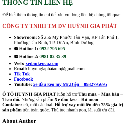
THÔNG TIN LIÊN HỆ
Để biết thêm thông tin chi tiết xin vui lòng liên hệ chúng tôi qua:
CÔNG TY TNHH TM DV HUỲNH GIA PHÁT
Showroom:
Số 256 Mỹ Phước Tân Vạn, KP Tân Phú 1,
Phường Tân Bình, TP. Dĩ An, Bình Dương.
☎️ Hotline 1:
0932 795 695
☎️ Hotline 2:
0981 82 35 39
Web:
xedaukeocu.com
Email:
huynhgiaphatauto@gmail.com
Tik Tok
Facebook
Youtube:
xe đầu kéo mỹ Mr.Diện – 0932795695
Ô TÔ HUỲNH GIA PHÁT
luôn hỗ trợ
Thu mua – Mua bán –
Trao
đổi
. Những sản phẩm
Xe đầu kéo – Rơ mooc –
Container
cũ, mới các loại.
Hỗ trợ vay mới lên đến 75% giá trị
sản phẩm
trên toàn quốc. Thủ tục nhanh gọn, lãi suất ưu đãi.
About Author