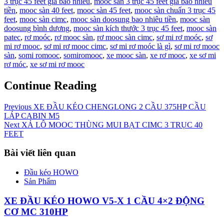
3 trục 45 feet giá bao nhiêu
,
mooc sàn 3 trục 45 feet giá bao nhiêu
tiền
,
mooc sàn 40 feet
,
mooc sàn 45 feet
,
mooc sàn chuẩn 3 trục 45
feet
,
mooc sàn cimc
,
mooc sàn doosung bao nhiêu tiền
,
mooc sàn
doosung bình dương
,
mooc sàn kích thước 3 trục 45 feet
,
mooc sàn
patec
,
rơ moóc
,
rơ mooc sàn
,
rơ mooc sàn cimc
,
sơ mi rơ moóc
,
sơ
mi rơ mooc
,
sơ mi rơ mooc cimc
,
sơ mi rơ moóc là gì
,
sơ mi rơ mooc
sàn
,
somi romooc
,
somiromooc
,
xe mooc sàn
,
xe rơ mooc
,
xe sơ mi
rơ móc
,
xe sơ mi rơ mooc
Continue Reading
Previous
XE ĐẦU KÉO CHENGLONG 2 CẦU 375HP CẦU
LÁP CABIN M5
Next
XẢ LÔ MOOC THÙNG MUI BẠT CIMC 3 TRỤC 40
FEET
Bài viết liên quan
Đầu kéo HOWO
Sản Phẩm
XE ĐẦU KÉO HOWO V5-X 1 CẦU 4×2 ĐỘNG
CƠ MC 310HP