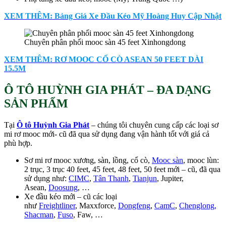
XEM THÊM: Bảng Giá Xe Đầu Kéo Mỹ Hoàng Huy Cập Nhật
Chuyên phân phối mooc sàn 45 feet Xinhongdong
XEM THÊM: RƠ MOOC CỔ CÒ ASEAN 50 FEET DÀI
15.5M
Ô TÔ HUỲNH GIA PHÁT – ĐA DẠNG
SẢN PHẨM
Tại
Ô tô Huỳnh Gia Phát
– chúng tôi chuyên cung cấp các loại sơ
mi rơ mooc mới- cũ đã qua sử dụng đang vận hành tốt với giá cả
phù hợp.
Sơ mi rơ mooc xương, sàn, lồng, cổ cò,
Mooc sàn
, mooc lùn:
2 trục, 3 trục 40 feet, 45 feet, 48 feet, 50 feet mới – cũ, đã qua
sử dụng như:
CIMC
,
Tân Thanh
,
Tianjun
, Jupiter,
Asean,
Doosung
, …
Xe đầu kéo mới – cũ các loại
như
Freightliner
, Maxxforce,
Dongfeng
,
CamC
,
Chenglong,
Shacman
,
Fuso
, Faw, …