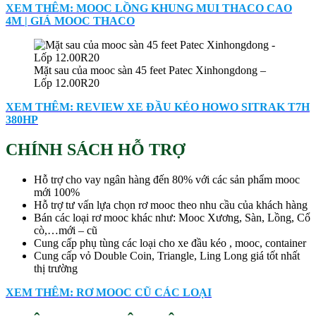
XEM THÊM: MOOC LỒNG KHUNG MUI THACO CAO
4M | GIÁ MOOC THACO
Mặt sau của mooc sàn 45 feet Patec Xinhongdong –
Lốp 12.00R20
XEM THÊM: REVIEW XE ĐẦU KÉO HOWO SITRAK T7H
380HP
CHÍNH SÁCH HỖ TRỢ
Hỗ trợ cho vay ngân hàng đến 80% với các sản phẩm mooc
mới 100%
Hỗ trợ tư vấn lựa chọn rơ mooc theo nhu cầu của khách hàng
Bán các loại rơ mooc khác như: Mooc Xương, Sàn, Lồng, Cổ
cò,…mới – cũ
Cung cấp phụ tùng các loại cho xe đầu kéo , mooc, container
Cung cấp vỏ Double Coin, Triangle, Ling Long giá tốt nhất
thị trường
XEM THÊM: RƠ MOOC CŨ CÁC LOẠI