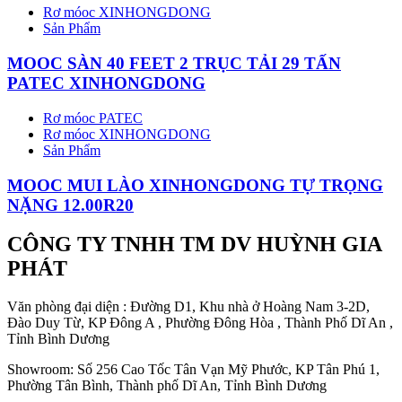
Rơ móoc XINHONGDONG
Sản Phẩm
MOOC SÀN 40 FEET 2 TRỤC TẢI 29 TẤN
PATEC XINHONGDONG
Rơ móoc PATEC
Rơ móoc XINHONGDONG
Sản Phẩm
MOOC MUI LÀO XINHONGDONG TỰ TRỌNG
NẶNG 12.00R20
CÔNG TY TNHH TM DV HUỲNH GIA
PHÁT
Văn phòng đại diện : Đường D1, Khu nhà ở Hoàng Nam 3-2D,
Đào Duy Từ, KP Đông A , Phường Đông Hòa , Thành Phố Dĩ An ,
Tỉnh Bình Dương
Showroom: Số 256 Cao Tốc Tân Vạn Mỹ Phước, KP Tân Phú 1,
Phường Tân Bình, Thành phố Dĩ An, Tỉnh Bình Dương