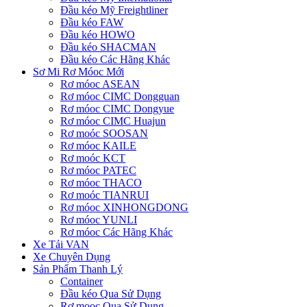
Đầu kéo Mỹ Freightliner
Đầu kéo FAW
Đầu kéo HOWO
Đầu kéo SHACMAN
Đầu kéo Các Hãng Khác
Sơ Mi Rơ Móoc Mới
Rơ móoc ASEAN
Rơ móoc CIMC Dongguan
Rơ móoc CIMC Dongyue
Rơ móoc CIMC Huajun
Rơ moóc SOOSAN
Rơ móoc KAILE
Rơ moóc KCT
Rơ móoc PATEC
Rơ móoc THACO
Rơ moóc TIANRUI
Rơ móoc XINHONGDONG
Rơ móoc YUNLI
Rơ móoc Các Hãng Khác
Xe Tải VAN
Xe Chuyên Dụng
Sản Phẩm Thanh Lý
Container
Đầu kéo Qua Sử Dụng
Rơ mooc Qua Sử Dụng