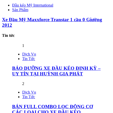
Đầu kéo Mỹ International
Sản Phẩm
Xe Đầu Mỹ Maxxforce Transtar 1 cầu 0 Giường
2012
Tin tức
1
Dịch Vụ
Tin Tức
BẢO DƯỠNG XE ĐẦU KÉO ĐỊNH KỲ –
UY TÍN TẠI HUỲNH GIA PHÁT
2
Dịch Vụ
Tin Tức
BÁN FULL COMBO LỌC ĐỘNG CƠ
CÁC LOẠI CHO XE ĐẦU KÉO