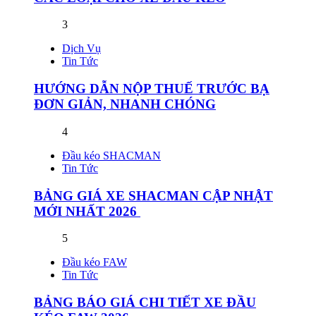
3
Dịch Vụ
Tin Tức
HƯỚNG DẪN NỘP THUẾ TRƯỚC BẠ
ĐƠN GIẢN, NHANH CHÓNG
4
Đầu kéo SHACMAN
Tin Tức
BẢNG GIÁ XE SHACMAN CẬP NHẬT
MỚI NHẤT 2026
5
Đầu kéo FAW
Tin Tức
BẢNG BÁO GIÁ CHI TIẾT XE ĐẦU