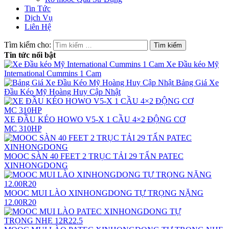
Tin Tức
Dịch Vụ
Liên Hệ
Tìm kiếm cho:
Tin tức nổi bật
Xe Đầu kéo Mỹ
International Cummins 1 Cam
Bảng Giá Xe
Đầu Kéo Mỹ Hoàng Huy Cập Nhật
XE ĐẦU KÉO HOWO V5-X 1 CẦU 4×2 ĐỘNG CƠ
MC 310HP
MOOC SÀN 40 FEET 2 TRỤC TẢI 29 TẤN PATEC
XINHONGDONG
MOOC MUI LÀO XINHONGDONG TỰ TRỌNG NẶNG
12.00R20