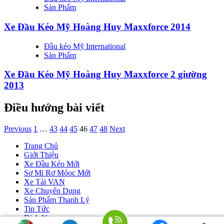
Sản Phẩm
Xe Đầu Kéo Mỹ Hoàng Huy Maxxforce 2014
Đầu kéo Mỹ International
Sản Phẩm
Xe Đầu Kéo Mỹ Hoàng Huy Maxxforce 2 giường
2013
Điều hướng bài viết
Previous
1
…
43
44
45
46
47
48
Next
Trang Chủ
Giới Thiệu
Xe Đầu Kéo Mới
Sơ Mi Rơ Móoc Mới
Xe Tải VAN
Xe Chuyên Dụng
Sản Phẩm Thanh Lý
Tin Tức
Dịch Vụ