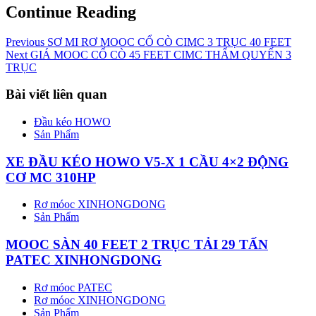
Continue Reading
Previous
SƠ MI RƠ MOOC CỔ CÒ CIMC 3 TRỤC 40 FEET
Next
GIÁ MOOC CỔ CÒ 45 FEET CIMC THẨM QUYẾN 3
TRỤC
Bài viết liên quan
Đầu kéo HOWO
Sản Phẩm
XE ĐẦU KÉO HOWO V5-X 1 CẦU 4×2 ĐỘNG
CƠ MC 310HP
Rơ móoc XINHONGDONG
Sản Phẩm
MOOC SÀN 40 FEET 2 TRỤC TẢI 29 TẤN
PATEC XINHONGDONG
Rơ móoc PATEC
Rơ móoc XINHONGDONG
Sản Phẩm