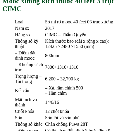
Mooc xương kích thước 40 feet 3 trục
CIMC
Loại
Sơ mi rơ mooc 40 feet 03 trục xương
Năm sx
2017
Hãng sx
CIMC – Thẩm Quyến
Thông số kỹ
Kích thước bao (dài x rộng x cao):
thuật
12425 ×2480 ×1550 (mm)
– Điểm đặt
800mm
đinh mooc
– Khoảng cách
7800+1310+1310
trục
Trọng lượng –
6,200 – 32,700 kg
Tải trọng
– Xà, rầm chính 500
Kết cấu
– Hàn chìm
Mặt bích và
14/6/16
thành
Chốt khóa
12 chốt khóa
Sơn
Sơn lót và sơn phủ
Thông số khác
Chân chống Fuwa 28T
– Đinh mooc
Có thể thay đổi, đinh 5 hoặc đinh 9