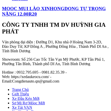
MOOC MUI LÀO XINHONGDONG TỰ TRỌNG
NẶNG 12.00R20
CÔNG TY TNHH TM DV HUỲNH GIA
PHÁT
Văn phòng đại diện : Đường D1, Khu nhà ở Hoàng Nam 3-2D,
Đào Duy Từ, KP Đông A , Phường Đông Hòa , Thành Phố Dĩ An ,
Tỉnh Bình Dương
Showroom: Số 256 Cao Tốc Tân Vạn Mỹ Phước, KP Tân Phú 1,
Phường Tân Bình, Thành phố Dĩ An, Tỉnh Bình Dương
Hotline : 0932.795.695 - 0981.82.35.39 -
Web: https://xedaukeocu.com/ -
Email:Congdienauto.qn@gmail.com
Trang Chủ
Giới Thiệu
Xe Đầu Kéo Mới
Sơ Mi Rơ Móoc Mới
Xe Tải VAN