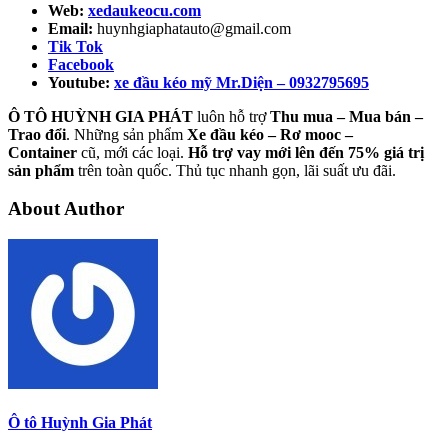
Web:
xedaukeocu.com
Email:
huynhgiaphatauto@gmail.com
Tik Tok
Facebook
Youtube:
xe đầu kéo mỹ Mr.Diện – 0932795695
Ô TÔ HUỲNH GIA PHÁT
luôn hỗ trợ
Thu mua – Mua bán –
Trao
đổi
. Những sản phẩm
Xe đầu kéo – Rơ mooc –
Container
cũ, mới các loại.
Hỗ trợ vay mới lên đến 75% giá trị
sản phẩm
trên toàn quốc. Thủ tục nhanh gọn, lãi suất ưu đãi.
About Author
Ô tô Huỳnh Gia Phát