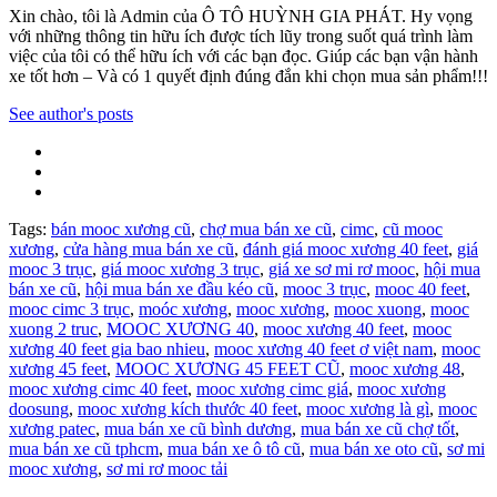
Xin chào, tôi là Admin của Ô TÔ HUỲNH GIA PHÁT. Hy vọng
với những thông tin hữu ích được tích lũy trong suốt quá trình làm
việc của tôi có thể hữu ích với các bạn đọc. Giúp các bạn vận hành
xe tốt hơn – Và có 1 quyết định đúng đắn khi chọn mua sản phẩm!!!
See author's posts
Tags:
bán mooc xương cũ
,
chợ mua bán xe cũ
,
cimc
,
cũ mooc
xương
,
cửa hàng mua bán xe cũ
,
đánh giá mooc xương 40 feet
,
giá
mooc 3 trục
,
giá mooc xương 3 trục
,
giá xe sơ mi rơ mooc
,
hội mua
bán xe cũ
,
hội mua bán xe đầu kéo cũ
,
mooc 3 trục
,
mooc 40 feet
,
mooc cimc 3 trục
,
moóc xương
,
mooc xương
,
mooc xuong
,
mooc
xuong 2 truc
,
MOOC XƯƠNG 40
,
mooc xương 40 feet
,
mooc
xương 40 feet gia bao nhieu
,
mooc xương 40 feet ơ việt nam
,
mooc
xương 45 feet
,
MOOC XƯƠNG 45 FEET CŨ
,
mooc xương 48
,
mooc xương cimc 40 feet
,
mooc xương cimc giá
,
mooc xương
doosung
,
mooc xương kích thước 40 feet
,
mooc xương là gì
,
mooc
xương patec
,
mua bán xe cũ bình dương
,
mua bán xe cũ chợ tốt
,
mua bán xe cũ tphcm
,
mua bán xe ô tô cũ
,
mua bán xe oto cũ
,
sơ mi
mooc xương
,
sơ mi rơ mooc tải