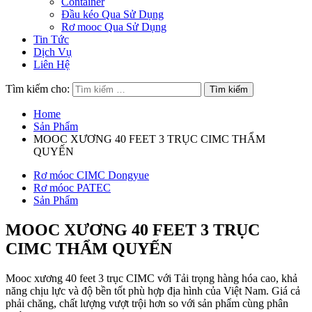
Container
Đầu kéo Qua Sử Dụng
Rơ mooc Qua Sử Dụng
Tin Tức
Dịch Vụ
Liên Hệ
Tìm kiếm cho:
Home
Sản Phẩm
MOOC XƯƠNG 40 FEET 3 TRỤC CIMC THẨM
QUYẾN
Rơ móoc CIMC Dongyue
Rơ móoc PATEC
Sản Phẩm
MOOC XƯƠNG 40 FEET 3 TRỤC
CIMC THẨM QUYẾN
Mooc xương 40 feet 3 trục CIMC với Tải trọng hàng hóa cao, khả
năng chịu lực và độ bền tốt phù hợp địa hình của Việt Nam. Giá cả
phải chăng, chất lượng vượt trội hơn so với sản phẩm cùng phân