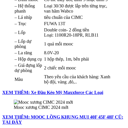
– Hệ thống
Loại 30/30 được lắp trên từng trục,
phanh
van hãm Wabco
– Lá nhíp
tiêu chuẩn của CIMC
– Trục
FUWA 13T
Double coin- 2 đồng tiền
– Lốp
Loại: 1100R20-18PR, RLB11
– Lốp dự
1 quả mỗi mooc
phòng
– La răng
8.0V-20
– Hộp dụng cụ
1 hộp thép, 1m, bên phải
– Giá đựng lốp
2 chiếc mỗi mooc
dự phòng
Theo yêu cầu của khách hàng: Xanh
Màu
bộ đội, vàng ,đỏ,..
XEM THÊM: Xe Đầu Kéo Mỹ Maxxforce Các Loại
Mooc xương CIMC 2024 mới
XEM THÊM: MOOC LỒNG KHUNG MUI 40F 45F 48F CŨ:
TẠI ĐÂY