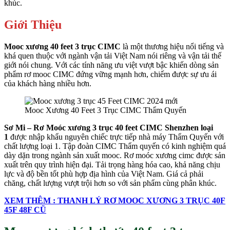
khúc.
Giới Thiệu
Mooc xương
40 feet
3 trục
CIMC
là một thương hiệu nổi tiếng và
khá quen thuộc với ngành vận tải Việt Nam nói riêng và vận tải thế
giới nói chung. Với các tính năng ưu việt vượt bậc khiến dòng sản
phẩm rơ mooc CIMC đứng vững mạnh hơn, chiếm được sự ưu ái
của khách hàng nhiều hơn.
Mooc Xương 40 Feet 3 Trục CIMC Thẩm Quyến
Sơ Mi – Rơ Moóc xương 3 trục 40 feet CIMC Shenzhen loại
1
được nhập khẩu nguyên chiếc trực tiếp nhà máy Thẩm Quyến với
chất lượng loại 1. Tập đoàn CIMC Thẩm quyến có kinh nghiệm quá
dày dặn trong ngành sản xuất mooc. Rơ moóc xương cimc được sản
xuất trên quy trình hiện đại. Tải trọng hàng hóa cao, khả năng chịu
lực và độ bền tốt phù hợp địa hình của Việt Nam. Giá cả phải
chăng, chất lượng vượt trội hơn so với sản phẩm cùng phân khúc.
XEM THÊM : THANH LÝ RƠ MOOC XƯƠNG 3 TRỤC 40F
45F 48F CŨ