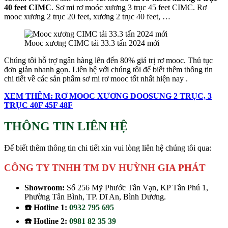
40 feet CIMC
. Sơ mi rơ moóc xương 3 trục 45 feet CIMC. Rơ
mooc xương 2 trục 20 feet, xương 2 trục 40 feet, …
Mooc xương CIMC tải 33.3 tấn 2024 mới
Chúng tôi hỗ trợ ngân hàng lên đến 80% giá trị rơ mooc. Thủ tục
đơn giản nhanh gọn. Liên hệ với chúng tôi để biết thêm thông tin
chi tiết về các sản phẩm sơ mi rơ mooc tốt nhất hiện nay .
XEM THÊM: RƠ MOOC XƯƠNG DOOSUNG 2 TRỤC, 3
TRỤC 40F 45F 48F
THÔNG TIN LIÊN HỆ
Để biết thêm thông tin chi tiết xin vui lòng liên hệ chúng tôi qua:
CÔNG TY TNHH TM DV HUỲNH GIA PHÁT
Showroom:
Số 256 Mỹ Phước Tân Vạn, KP Tân Phú 1,
Phường Tân Bình, TP. Dĩ An, Bình Dương.
☎️ Hotline 1:
0932 795 695
☎️ Hotline 2:
0981 82 35 39