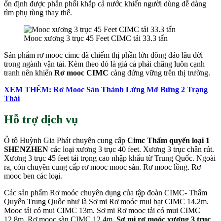
ổn định được phân phối khắp cả nước khiến người dùng dễ dàng
tìm phụ tùng thay thế.
Mooc xương 3 trục 45 Feet CIMC tải 33.3 tấn
Sản phẩm rơ mooc cimc đã chiếm thị phần lớn đông đảo lâu đời
trong ngành vận tải. Kèm theo đó là giá cả phải chăng luôn cạnh
tranh nên khiến
Rơ mooc CIMC
càng đứng vững trên thị trường.
XEM THÊM: Rơ Mooc Sàn Thành Lửng Mở Bửng 2 Trạng
Thái
Hỗ trợ dịch vụ
Ô tô Huỳnh Gia Phát chuyên cung cấp
Cimc Thẩm quyến loại 1
SHENZHEN
các loại xương 3 trục 40 feet. Xương 3 trục chân rút.
Xương 3 trục 45 feet tải trọng cao nhập khẩu từ Trung Quốc. Ngoài
ra, còn chuyên cung cấp rơ mooc mooc sàn. Rơ mooc lồng. Rơ
mooc ben các loại.
Các sản phẩm Rơ moóc chuyên dụng của tập đoàn CIMC- Thẩm
Quyến Trung Quốc như là Sơ mi Rơ moóc mui bạt CIMC 14.2m.
Mooc tải có mui CIMC 13m. Sơ mi Rơ mooc tải có mui CIMC
12.8m. Rơ mooc sàn CIMC 12.4m.
Sơ mi rơ moóc xương 3 trục