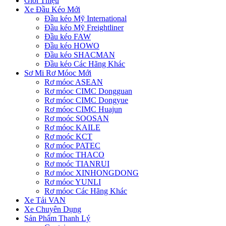
Giới Thiệu
Xe Đầu Kéo Mới
Đầu kéo Mỹ International
Đầu kéo Mỹ Freightliner
Đầu kéo FAW
Đầu kéo HOWO
Đầu kéo SHACMAN
Đầu kéo Các Hãng Khác
Sơ Mi Rơ Móoc Mới
Rơ móoc ASEAN
Rơ móoc CIMC Dongguan
Rơ móoc CIMC Dongyue
Rơ móoc CIMC Huajun
Rơ moóc SOOSAN
Rơ móoc KAILE
Rơ moóc KCT
Rơ móoc PATEC
Rơ móoc THACO
Rơ moóc TIANRUI
Rơ móoc XINHONGDONG
Rơ móoc YUNLI
Rơ móoc Các Hãng Khác
Xe Tải VAN
Xe Chuyên Dụng
Sản Phẩm Thanh Lý