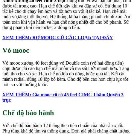
Mooc xương
40 fe
et
cimc 3 trục
dùng trục Fuwa loại tốt nhất, chịu
được tải trọng cao. Hạn chế đứt gãy khi va đập sự cố. Sử dụng 10
tắc kê cho dí chạy êm hơn và tốt hơn so với 8 tắc kê. Hạn chế mài
mòn vỏ,tăng tuổi thọ vỏ. Hệ thống khóa thắng phanh chính xác. An
toàn toàn khi vận hành và hạn chế nóng nhiệt độ cho bố phanh. Sử
dụng phanh khí nén locker 2 dòng 6 bầu.
XEM THÊM: RƠ MOOC CŨ CÁC LOẠI: TẠI ĐÂY
Vỏ mooc
Vỏ mooc xương 40 feet dùng vỏ Double coin (vỏ hai đồng tiền)
chịu được tải cao hạn chế mài mòn và ma sát lướt nhanh hơn. Tăng
tuổi thọ cho vỏ xe. Hạn chế nổ lốp do nóng hoặc quá tải. Kết cấu
mành radial, dùng 18 lốp bố kẽm. Cho độ bền cao hơn chịu lực tốt
hơn so với thường khác.
XEM THÊM: Gía mooc cổ c
ò 45 feet CIMC Thẩm Quyến 3
trục
Chế độ bảo hành
Với chế độ bảo hành 12 tháng theo tiêu chuẩn của nhà sản xuất.
Phụ tùng khá dễ tìm và thông dụng. Đơn giá phải chăng chất lượng