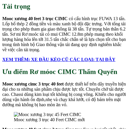
Tải trọng
Mooc xương
40 feet
3 trục CIMC
có cấu hình trục FUWA 13 tấn.
Lốp bố thép 2 đồng tiền và màu xanh bộ đội đặc trưng. Với tổng tải
trọng cho phép tham gia giao thông là 38 tấn. Tự trọng bản thân 6.2
tấn. Sơ mi Rơ moóc tải có mui CIMC 12.8m phép mang theo khối
lượng hàng hóa lên tới 31.5 tấn chắc chắn sẽ là lựa chọn tốt cho bạn
trong tình hình bộ Giao thông vận tải đang quy định nghiêm khắc
về việc cân tải trọng.
XEM THÊM: XE ĐẦU KÉO CŨ CÁC LOẠI: TẠI ĐÂY
Ưu điểm Rơ móoc CIMC Thẩm Quyến
Mooc xương cimc 3 trục 40 feet
được thiết kế trên dây truyền hiện
đại cho ra những sản phẩm chịu được lực tốt. Chuyên chở tải được
cao. Chassi dùng kim loại tốt không bị cong võng. Khiến cho người
dùng vận hành ổn định,nhẹ và chạy khá lướt, có độ bám trên mặt
đường mà không bị hao mòn ăn vỏ.
Mooc xương 3 trục 40 Feet CIMC mới