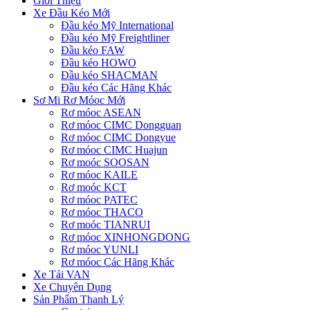
Giới Thiệu
Xe Đầu Kéo Mới
Đầu kéo Mỹ International
Đầu kéo Mỹ Freightliner
Đầu kéo FAW
Đầu kéo HOWO
Đầu kéo SHACMAN
Đầu kéo Các Hãng Khác
Sơ Mi Rơ Móoc Mới
Rơ móoc ASEAN
Rơ móoc CIMC Dongguan
Rơ móoc CIMC Dongyue
Rơ móoc CIMC Huajun
Rơ moóc SOOSAN
Rơ móoc KAILE
Rơ moóc KCT
Rơ móoc PATEC
Rơ móoc THACO
Rơ moóc TIANRUI
Rơ móoc XINHONGDONG
Rơ móoc YUNLI
Rơ móoc Các Hãng Khác
Xe Tải VAN
Xe Chuyên Dụng
Sản Phẩm Thanh Lý