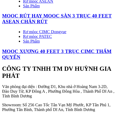
Rơ móoc ASEAN
Sản Phẩm
MOOC RÚT HAY MOOC SÀN 3 TRỤC 40 FEET
ASEAN CHÂN RÚT
Rơ móoc CIMC Dongyue
Rơ móoc PATEC
Sản Phẩm
MOOC XƯƠNG 40 FEET 3 TRỤC CIMC THẨM
QUYẾN
CÔNG TY TNHH TM DV HUỲNH GIA
PHÁT
Văn phòng đại diện : Đường D1, Khu nhà ở Hoàng Nam 3-2D,
Đào Duy Từ, KP Đông A , Phường Đông Hòa , Thành Phố Dĩ An ,
Tỉnh Bình Dương
Showroom: Số 256 Cao Tốc Tân Vạn Mỹ Phước, KP Tân Phú 1,
Phường Tân Bình, Thành phố Dĩ An, Tỉnh Bình Dương