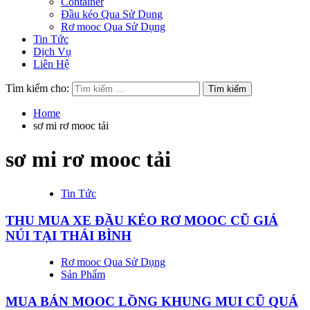
Container
Đầu kéo Qua Sử Dụng
Rơ mooc Qua Sử Dụng
Tin Tức
Dịch Vụ
Liên Hệ
Tìm kiếm cho:
Home
sơ mi rơ mooc tải
sơ mi rơ mooc tải
Tin Tức
THU MUA XE ĐẦU KÉO RƠ MOOC CŨ GIÁ
NÚI TẠI THÁI BÌNH
Rơ mooc Qua Sử Dụng
Sản Phẩm
MUA BÁN MOOC LỒNG KHUNG MUI CŨ QUÁ