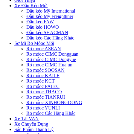
Giới Thiệu
Xe Đầu Kéo Mới
Đầu kéo Mỹ International
Đầu kéo Mỹ Freightliner
Đầu kéo FAW
Đầu kéo HOWO
Đầu kéo SHACMAN
Đầu kéo Các Hãng Khác
Sơ Mi Rơ Móoc Mới
Rơ móoc ASEAN
Rơ móoc CIMC Dongguan
Rơ móoc CIMC Dongyue
Rơ móoc CIMC Huajun
Rơ moóc SOOSAN
Rơ móoc KAILE
Rơ moóc KCT
Rơ móoc PATEC
Rơ móoc THACO
Rơ moóc TIANRUI
Rơ móoc XINHONGDONG
Rơ móoc YUNLI
Rơ móoc Các Hãng Khác
Xe Tải VAN
Xe Chuyên Dụng
Sản Phẩm Thanh Lý