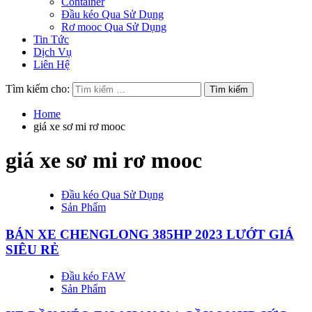
Container
Đầu kéo Qua Sử Dụng
Rơ mooc Qua Sử Dụng
Tin Tức
Dịch Vụ
Liên Hệ
Tìm kiếm cho:
Home
giá xe sơ mi rơ mooc
giá xe sơ mi rơ mooc
Đầu kéo Qua Sử Dụng
Sản Phẩm
BÁN XE CHENGLONG 385HP 2023 LƯỚT GIÁ
SIÊU RẺ
Đầu kéo FAW
Sản Phẩm