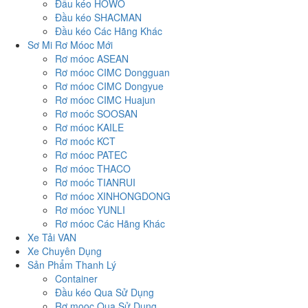
Đầu kéo HOWO
Đầu kéo SHACMAN
Đầu kéo Các Hãng Khác
Sơ Mi Rơ Móoc Mới
Rơ móoc ASEAN
Rơ móoc CIMC Dongguan
Rơ móoc CIMC Dongyue
Rơ móoc CIMC Huajun
Rơ moóc SOOSAN
Rơ móoc KAILE
Rơ moóc KCT
Rơ móoc PATEC
Rơ móoc THACO
Rơ moóc TIANRUI
Rơ móoc XINHONGDONG
Rơ móoc YUNLI
Rơ móoc Các Hãng Khác
Xe Tải VAN
Xe Chuyên Dụng
Sản Phẩm Thanh Lý
Container
Đầu kéo Qua Sử Dụng
Rơ mooc Qua Sử Dụng