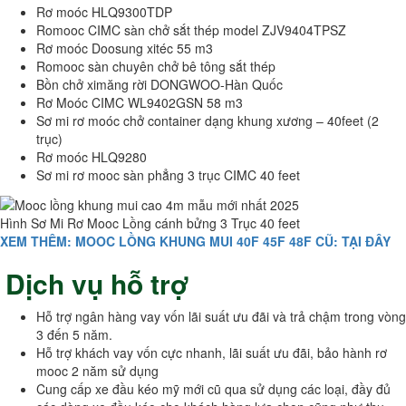
Rơ moóc HLQ9300TDP
Romooc CIMC sàn chở sắt thép model ZJV9404TPSZ
Rơ moóc Doosung xitéc 55 m3
Romooc sàn chuyên chở bê tông sắt thép
Bồn chở ximăng rời DONGWOO-Hàn Quốc
Rơ Moóc CIMC WL9402GSN 58 m3
Sơ mi rơ moóc chở container dạng khung xương – 40feet (2
trục)
Rơ moóc HLQ9280
Sơ mi rơ mooc sàn phẳng 3 trục CIMC 40 feet
Hình Sơ Mi Rơ Mooc Lồng cánh bửng 3 Trục 40 feet
XEM THÊM: MOOC LỒNG KHUNG MUI 40F 45F 48F CŨ: TẠI ĐÂY
Dịch vụ hỗ trợ
Hỗ trợ ngân hàng vay vốn lãi suất ưu đãi và trả chậm trong vòng
3 đến 5 năm.
Hỗ trợ khách vay vốn cực nhanh, lãi suất ưu đãi, bảo hành rơ
mooc 2 năm sử dụng
Cung cấp xe đầu kéo mỹ mới cũ qua sử dụng các loại, đầy đủ