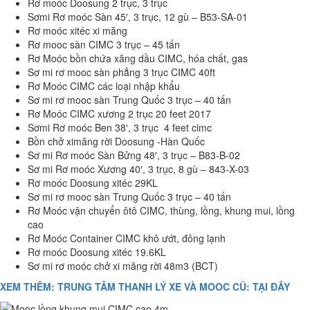
Rơ moóc Doosung 2 trục, 3 trục
Sơmi Rơ moóc Sàn 45′, 3 trục, 12 gù – B53-SA-01
Rơ moóc xitéc xi măng
Rơ mooc sàn CIMC 3 trục – 45 tấn
Rơ Moóc bồn chứa xăng dầu CIMC, hóa chất, gas
Sơ mi rơ mooc sàn phẳng 3 trục CIMC 40ft
Rơ Moóc CIMC các loại nhập khẩu
Sơ mi rơ mooc sàn Trung Quốc 3 trục – 40 tấn
Rơ Moóc CIMC xương 2 trục 20 feet 2017
Sơmi Rơ moóc Ben 38′, 3 trục 4 feet cimc
Bồn chở ximăng rời Doosung -Hàn Quốc
Sơ mi Rơ moóc Sàn Bửng 48′, 3 trục – B83-B-02
Sơ mi Rơ moóc Xương 40′, 3 trục, 8 gù – 843-X-03
Rơ moóc Doosung xitéc 29KL
Sơ mi rơ mooc sàn Trung Quốc 3 trục – 40 tấn
Rơ Moóc vận chuyển ôtô CIMC, thùng, lồng, khung mui, lồng
cao
Rơ Moóc Container CIMC khô ướt, đông lạnh
Rơ moóc Doosung xitéc 19.6KL
Sơ mi rơ moóc chở xi măng rời 48m3 (BCT)
XEM THÊM: TRUNG TÂM THANH LÝ XE VÀ MOOC CŨ: TẠI ĐÂY