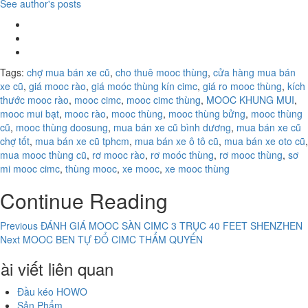
See author's posts
Tags:
chợ mua bán xe cũ
,
cho thuê mooc thùng
,
cửa hàng mua bán
xe cũ
,
giá mooc rào
,
giá moóc thùng kín cimc
,
giá ro mooc thùng
,
kích
thước mooc rào
,
mooc cimc
,
mooc cimc thùng
,
MOOC KHUNG MUI
,
mooc mui bạt
,
mooc rào
,
mooc thùng
,
mooc thùng bửng
,
mooc thùng
cũ
,
mooc thùng doosung
,
mua bán xe cũ bình dương
,
mua bán xe cũ
chợ tốt
,
mua bán xe cũ tphcm
,
mua bán xe ô tô cũ
,
mua bán xe oto cũ
,
mua mooc thùng cũ
,
rơ mooc rào
,
rơ moóc thùng
,
rơ mooc thùng
,
sơ
mi mooc cimc
,
thùng mooc
,
xe mooc
,
xe mooc thùng
Continue Reading
Previous
ĐÁNH GIÁ MOOC SÀN CIMC 3 TRỤC 40 FEET SHENZHEN
Next
MOOC BEN TỰ ĐỔ CIMC THẨM QUYẾN
ài viết liên quan
Đầu kéo HOWO
Sản Phẩm