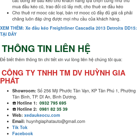
các dòng xe đầu kéo cho khách hàng lựa chọn cũng như thu
mua đầu kéo cũ, trao đổi cũ lấy mới, cho thuê xe đầu kéo
Cho thuê rơ mooc các loại, bán rơ mooc cũ đầy đủ giá cả phải
chăng luôn đáp ứng được mọi nhu cầu của khách hàng.
XEM THÊM: Xe đầu kéo Freightliner Cascadia 2013 Detroits DD15:
TẠI ĐÂY
THÔNG TIN LIÊN HỆ
Để biết thêm thông tin chi tiết xin vui lòng liên hệ chúng tôi qua:
CÔNG TY TNHH TM DV HUỲNH GIA
PHÁT
Showroom:
Số 256 Mỹ Phước Tân Vạn, KP Tân Phú 1, Phường
Tân Bình, TP. Dĩ An, Bình Dương.
☎️ Hotline 1:
0932 795 695
☎️ Hotline 2:
0981 82 35 39
Web:
xedaukeocu.com
Email:
huynhgiaphatauto@gmail.com
Tik Tok
Facebook