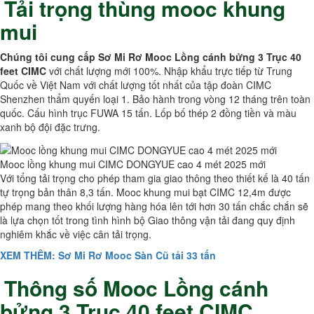
Tải trọng thùng mooc khung
mui
Chúng tôi cung cấp Sơ Mi Rơ Mooc Lồng cánh bửng 3 Trục 40
feet CIMC
với chất lượng mới 100%. Nhập khẩu trực tiếp từ Trung
Quốc về Việt Nam với chất lượng tốt nhất của tập đoàn CIMC
Shenzhen thẩm quyến loại 1. Bảo hành trong vòng 12 tháng trên toàn
quốc. Cấu hình trục FUWA 15 tấn. Lốp bố thép 2 đồng tiền và màu
xanh bộ đội đặc trưng.
Mooc lồng khung mui CIMC DONGYUE cao 4 mét 2025 mới
Với tổng tải trọng cho phép tham gia giao thông theo thiết kế là 40 tấn
tự trọng bản thân 8,3 tấn. Mooc khung mui bạt CIMC 12,4m được
phép mang theo khối lượng hàng hóa lên tới hơn 30 tấn chắc chắn sẽ
là lựa chọn tốt trong tình hình bộ Giao thông vận tải đang quy định
nghiêm khắc về việc cân tải trọng.
XEM THÊM: Sơ Mi Rơ Mooc Sàn Cũ tải 33 tấn
Thông số Mooc Lồng cánh
bửng 3 Trục 40 feet CIMC