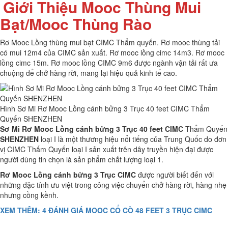
Giới Thiệu Mooc Thùng Mui
Bạt/Mooc Thùng Rào
Rơ Mooc Lồng thùng mui bạt CIMC Thẩm quyến. Rơ mooc thùng tải
có mui 12m4 của CIMC sản xuất. Rơ mooc lồng cimc 14m3. Rơ mooc
lồng cimc 15m. Rơ mooc lồng CIMC 9m6 được ngành vận tải rất ưa
chuộng để chở hàng rời, mang lại hiệu quả kinh tế cao.
Hình Sơ Mi Rơ Mooc Lồng cánh bửng 3 Trục 40 feet CIMC Thẩm
Quyến SHENZHEN
Sơ Mi Rơ Mooc Lồng cánh bửng 3 Trục 40 feet CIMC
Thẩm Quyến
SHENZHEN
loại I là một thương hiệu nổi tiếng của Trung Quốc do đơn
vị CIMC Thấm Quyến loại I sản xuất trên dây truyền hiện đại được
người dùng tin chọn là sản phẩm chất lượng loại 1.
Rơ Mooc Lồng cánh bửng 3 Trục CIMC
được người biết đến với
những đặc tính ưu việt trong công việc chuyển chở hàng rời, hàng nhẹ
nhưng cồng kềnh.
XEM THÊM: 4 ĐÁNH GIÁ MOOC CỔ CÒ 48 FEET 3 TRỤC CIMC