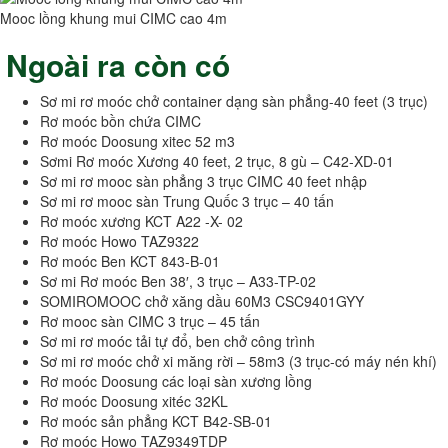
Mooc lồng khung mui CIMC cao 4m
Ngoài ra còn có
Sơ mi rơ moóc chở container dạng sàn phẳng-40 feet (3 trục)
Rơ moóc bồn chứa CIMC
Rơ moóc Doosung xitec 52 m3
Sơmi Rơ moóc Xương 40 feet, 2 trục, 8 gù – C42-XD-01
Sơ mi rơ mooc sàn phẳng 3 trục CIMC 40 feet nhập
Sơ mi rơ mooc sàn Trung Quốc 3 trục – 40 tấn
Rơ moóc xương KCT A22 -X- 02
Rơ moóc Howo TAZ9322
Rơ moóc Ben KCT 843-B-01
Sơ mi Rơ moóc Ben 38′, 3 trục – A33-TP-02
SOMIROMOOC chở xăng dầu 60M3 CSC9401GYY
Rơ mooc sàn CIMC 3 trục – 45 tấn
Sơ mi rơ moóc tải tự đổ, ben chở công trình
Sơ mi rơ moóc chở xi măng rời – 58m3 (3 trục-có máy nén khí)
Rơ moóc Doosung các loại sàn xương lồng
Rơ moóc Doosung xitéc 32KL
Rơ moóc sản phẳng KCT B42-SB-01
Rơ moóc Howo TAZ9349TDP