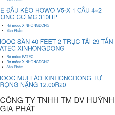
E ĐẦU KÉO HOWO V5-X 1 CẦU 4×2
ỘNG CƠ MC 310HP
Rơ móoc XINHONGDONG
Sản Phẩm
OOC SÀN 40 FEET 2 TRỤC TẢI 29 TẤN
PATEC XINHONGDONG
Rơ móoc PATEC
Rơ móoc XINHONGDONG
Sản Phẩm
MOOC MUI LÀO XINHONGDONG TỰ
RỌNG NẶNG 12.00R20
CÔNG TY TNHH TM DV HUỲNH
GIA PHÁT