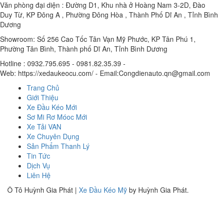
Văn phòng đại diện : Đường D1, Khu nhà ở Hoàng Nam 3-2D, Đào
Duy Từ, KP Đông A , Phường Đông Hòa , Thành Phố Dĩ An , Tỉnh Bình
Dương
Showroom: Số 256 Cao Tốc Tân Vạn Mỹ Phước, KP Tân Phú 1,
Phường Tân Bình, Thành phố Dĩ An, Tỉnh Bình Dương
Hotline : 0932.795.695 - 0981.82.35.39 -
Web: https://xedaukeocu.com/ - Email:Congdienauto.qn@gmail.com
Trang Chủ
Giới Thiệu
Xe Đầu Kéo Mới
Sơ Mi Rơ Móoc Mới
Xe Tải VAN
Xe Chuyên Dụng
Sản Phẩm Thanh Lý
Tin Tức
Dịch Vụ
Liên Hệ
Ô Tô Huỳnh Gia Phát
|
Xe Đầu Kéo Mỹ
by Huỳnh Gia Phát.