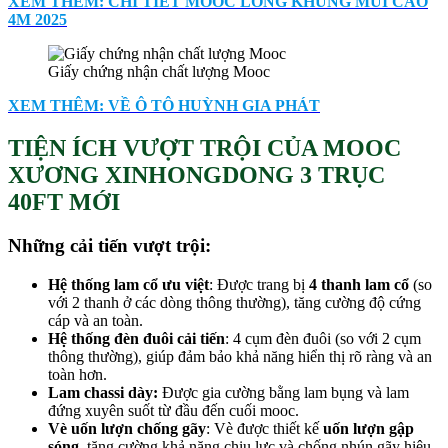
XEM THÊM: CHI TIẾT MOOC LỒNG KHUNG MUI CAO
4M 2025
Giấy chứng nhận chất lượng Mooc
XEM THÊM: VỀ Ô TÔ HUỲNH GIA PHÁT
TIỆN ÍCH VƯỢT TRỘI CỦA MOOC
XƯƠNG XINHONGDONG 3 TRỤC
40FT MỚI
Những cải tiến vượt trội:
Hệ thống lam cổ ưu việt
: Được trang bị
4 thanh lam cổ
(so
với 2 thanh ở các dòng thông thường), tăng cường độ cứng
cáp và an toàn.
Hệ thống đèn đuôi cải tiến
: 4 cụm đèn đuôi (so với 2 cụm
thông thường), giúp đảm bảo khả năng hiển thị rõ ràng và an
toàn hơn.
Lam chassi dày
:
Được gia cường bằng lam bụng và lam
đứng xuyên suốt từ đầu đến cuối mooc.
Vè uốn lượn chống gãy
: Vè được thiết kế
uốn lượn gập
sóng
, tăng cường khả năng chịu lực và chống nhún gãy hiệu