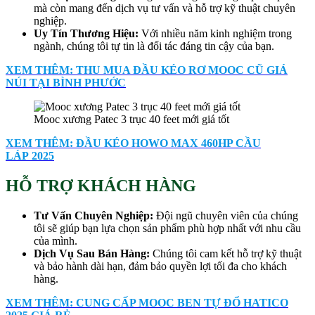
mà còn mang đến dịch vụ tư vấn và hỗ trợ kỹ thuật chuyên
nghiệp.
Uy Tín Thương Hiệu:
Với nhiều năm kinh nghiệm trong
ngành, chúng tôi tự tin là đối tác đáng tin cậy của bạn.
XEM THÊM: THU MUA ĐẦU KÉO RƠ MOOC CŨ GIÁ
NÚI TẠI BÌNH PHƯỚC
Mooc xương Patec 3 trục 40 feet mới giá tốt
XEM THÊM: ĐẦU KÉO HOWO MAX 460HP CẦU
LÁP 2025
HỖ TRỢ KHÁCH HÀNG
Tư Vấn Chuyên Nghiệp:
Đội ngũ chuyên viên của chúng
tôi sẽ giúp bạn lựa chọn sản phẩm phù hợp nhất với nhu cầu
của mình.
Dịch Vụ Sau Bán Hàng:
Chúng tôi cam kết hỗ trợ kỹ thuật
và bảo hành dài hạn, đảm bảo quyền lợi tối đa cho khách
hàng.
XEM THÊM: CUNG CẤP MOOC BEN TỰ ĐỔ HATICO