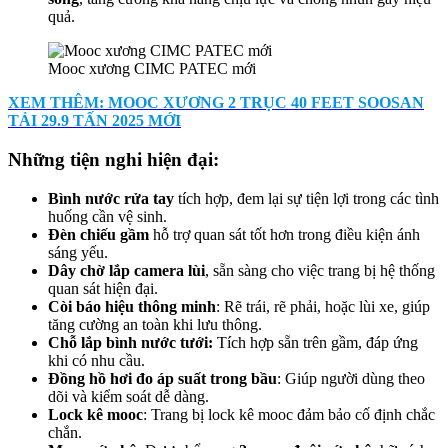
quả.
Mooc xương CIMC PATEC mới
XEM THÊM: MOOC XƯƠNG 2 TRỤC 40 FEET SOOSAN
TẢI 29.9 TẤN 2025 MỚI
Những t
iện nghi hiện đại
:
Bình nước rửa tay
tích hợp, đem lại sự tiện lợi trong các tình
huống cần vệ sinh.
Đèn chiếu gầm
hỗ trợ quan sát tốt hơn trong điều kiện ánh
sáng yếu.
Dây chờ lắp camera lùi
, sẵn sàng cho việc trang bị hệ thống
quan sát hiện đại.
Còi báo hiệu thông minh
: Rẽ trái, rẽ phải, hoặc lùi xe, giúp
tăng cường an toàn khi lưu thông.
Chỗ lắp bình nước tưới
:
Tích hợp sẵn trên gầm, đáp ứng
khi có nhu cầu.
Đồng hồ hơi đo áp suất trong bầu
: Giúp người dùng theo
dõi và kiểm soát dễ dàng.
Lock kê mooc
: Trang bị lock kê mooc đảm bảo cố định chắc
chắn.