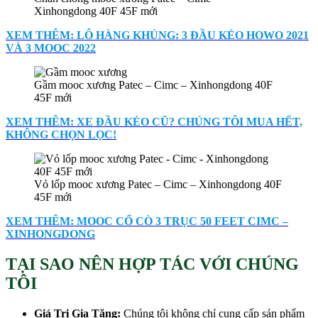
Xinhongdong 40F 45F mới
XEM THÊM: LÔ HÀNG KHỦNG: 3 ĐẦU KÉO HOWO 2021
VÀ 3 MOOC 2022
Gầm mooc xương Patec – Cimc – Xinhongdong 40F
45F mới
XEM THÊM: XE ĐẦU KÉO CŨ? CHÚNG TÔI MUA HẾT,
KHÔNG CHỌN LỌC!
Vỏ lốp mooc xương Patec – Cimc – Xinhongdong 40F
45F mới
XEM THÊM: MOOC CỔ CÒ 3 TRỤC 50 FEET CIMC –
XINHONGDONG
TẠI SAO NÊN HỢP TÁC VỚI CHÚNG
TÔI
Giá Trị Gia Tăng:
Chúng tôi không chỉ cung cấp sản phẩm