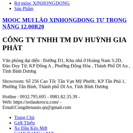
Rơ móoc XINHONGDONG
Sản Phẩm
MOOC MUI LÀO XINHONGDONG TỰ TRỌNG
NẶNG 12.00R20
CÔNG TY TNHH TM DV HUỲNH GIA
PHÁT
Văn phòng đại diện : Đường D1, Khu nhà ở Hoàng Nam 3-2D,
Đào Duy Từ, KP Đông A , Phường Đông Hòa , Thành Phố Dĩ An ,
Tỉnh Bình Dương
Showroom: Số 256 Cao Tốc Tân Vạn Mỹ Phước, KP Tân Phú 1,
Phường Tân Bình, Thành phố Dĩ An, Tỉnh Bình Dương
Hotline : 0932.795.695 - 0981.82.35.39 -
Web: https://xedaukeocu.com/ -
Email:Congdienauto.qn@gmail.com
Trang Chủ
Giới Thiệu
Xe Đầu Kéo Mới