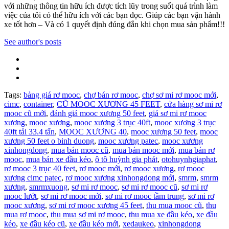
với những thông tin hữu ích được tích lũy trong suốt quá trình làm
việc của tôi có thể hữu ích với các bạn đọc. Giúp các bạn vận hành
xe tốt hơn – Và có 1 quyết định đúng đắn khi chọn mua sản phẩm!!!
See author's posts
Tags:
bảng giá rơ mooc
,
chợ bán rơ mooc
,
chợ sơ mi rơ mooc mới
,
cimc
,
container
,
CŨ MOOC XƯƠNG 45 FEET
,
cửa hàng sơ mi rơ
mooc cũ mới
,
đánh giá mooc xương 50 feet
,
giá sơ mi rơ mooc
xương
,
mooc xương
,
mooc xương 3 trục 40ft
,
mooc xương 3 trục
40ft tải 33.4 tấn
,
MOOC XƯƠNG 40
,
mooc xương 50 feet
,
mooc
xương 50 feet o binh duong
,
mooc xương patec
,
mooc xương
xinhongdong
,
mua bán mooc cũ
,
mua bán mooc mới
,
mua bán rơ
mooc
,
mua bán xe đầu kéo
,
ô tô huỳnh gia phát
,
otohuynhgiaphat
,
rơ mooc 3 trục 40 feet
,
rơ mooc mới
,
rơ mooc xương
,
rơ mooc
xương cimc patec
,
rơ mooc xương xinhongdong mới
,
smrm
,
smrm
xương
,
smrmxuong
,
sơ mi rơ mooc
,
sơ mi rơ mooc cũ
,
sơ mi rơ
mooc lướt
,
sơ mi rơ mooc mới
,
sơ mi rơ mooc tầm trung
,
sơ mi rơ
mooc xương
,
sơ mi rơ mooc xương 45 feet
,
thu mua mooc cũ
,
thu
mua rơ mooc
,
thu mua sơ mi rơ mooc
,
thu mua xe đầu kéo
,
xe đầu
kéo
,
xe đầu kéo cũ
,
xe đầu kéo mới
,
xedaukeo
,
xinhongdong