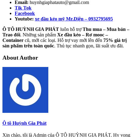
Email:
huynhgiaphatauto@gmail.com
Tik Tok
Facebook
Youtube:
xe đầu kéo mỹ Mr.Diện – 0932795695
Ô TÔ HUỲNH GIA PHÁT
luôn hỗ trợ
Thu mua – Mua bán –
Trao
đổi
. Những sản phẩm
Xe đầu kéo – Rơ mooc –
Container
cũ, mới các loại. Hỗ trợ vay mới lên đến
75% giá trị
sản phẩm trên toàn quốc
. Thủ tục nhanh gọn, lãi suất ưu đãi.
About Author
Ô tô Huỳnh Gia Phát
Xin chào, tôi là Admin của Ô TÔ HUỲNH GIA PHÁT. Hy vọng