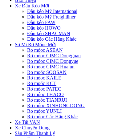
Giới Thiệu
Xe Đầu Kéo Mới
Đầu kéo Mỹ International
Đầu kéo Mỹ Freightliner
Đầu kéo FAW
Đầu kéo HOWO
Đầu kéo SHACMAN
Đầu kéo Các Hãng Khác
Sơ Mi Rơ Móoc Mới
Rơ móoc ASEAN
Rơ móoc CIMC Dongguan
Rơ móoc CIMC Dongyue
Rơ móoc CIMC Huajun
Rơ moóc SOOSAN
Rơ móoc KAILE
Rơ moóc KCT
Rơ móoc PATEC
Rơ móoc THACO
Rơ moóc TIANRUI
Rơ móoc XINHONGDONG
Rơ móoc YUNLI
Rơ móoc Các Hãng Khác
Xe Tải VAN
Xe Chuyên Dụng
Sản Phẩm Thanh Lý