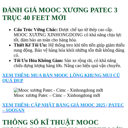
ĐÁNH GIÁ MOOC XƯƠNG PATEC 3
TRỤC 40 FEET MỚI
Cấu Trúc Vững Chắc:
Được chế tạo từ thép cao cấp.
MOOC XƯƠNG XINHONGDONG có khả năng chịu lực
tốt, đảm bảo an toàn cho hàng hóa.
Thiết Kế Tối Ưu:
Hệ thống treo khí tiên tiến giúp giảm thiểu
rung động. Bảo vệ hàng hóa khỏi những tổn thất không đáng
có.
Tối Ưu Hóa Không Gian:
Sàn xe rộng rãi, có khả năng
chứa đựng lượng hàng lớn. Nâng cao hiệu quả vận chuyển.
XEM THÊM: MUA BÁN MOOC LỒNG KHUNG MUI CŨ
QUÁ ĐẸP
Mooc xương Patec – Cimc – Xinhongdong mới
XEM THÊM: CẬP NHẬT BẢNG GIÁ MOOC 2025 | PATEC
– SOOSAN
THÔNG SỐ KĨ THUẬT MOOC