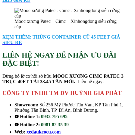
2025 GIÁ RẺ
Mooc xương Patec – Cimc – Xinhongdong siêu cứng
cáp
XEM THÊM: THÙNG CONTAINER CŨ 45 FEET GIÁ
SIÊU RẺ
LIÊN HỆ NGAY ĐỂ NHẬN ƯU ĐÃI
ĐẶC BIỆT!
Đừng bỏ lỡ cơ hội sở hữu
MOOC XƯƠNG CIMC PATEC 3
TRỤC 40FT TẢI 33.45 TẤN MỚI.
Liên hệ ngay:
CÔNG TY TNHH TM DV HUỲNH GIA PHÁT
Showroom:
Số 256 Mỹ Phước Tân Vạn, KP Tân Phú 1,
Phường Tân Bình, TP. Dĩ An, Bình Dương.
☎️ Hotline 1:
0932 795 695
☎️ Hotline 2:
0981 82 35 39
Web:
xedaukeocu.com