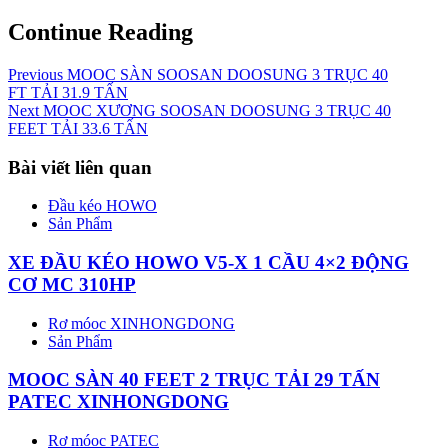
Continue Reading
Previous
MOOC SÀN SOOSAN DOOSUNG 3 TRỤC 40
FT TẢI 31.9 TẤN
Next
MOOC XƯƠNG SOOSAN DOOSUNG 3 TRỤC 40
FEET TẢI 33.6 TẤN
Bài viết liên quan
Đầu kéo HOWO
Sản Phẩm
XE ĐẦU KÉO HOWO V5-X 1 CẦU 4×2 ĐỘNG
CƠ MC 310HP
Rơ móoc XINHONGDONG
Sản Phẩm
MOOC SÀN 40 FEET 2 TRỤC TẢI 29 TẤN
PATEC XINHONGDONG
Rơ móoc PATEC