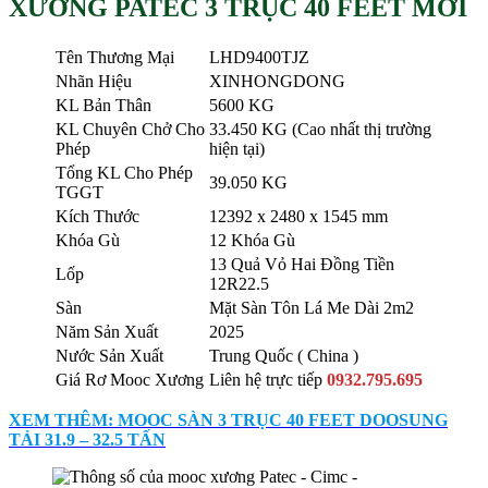
XƯƠNG PATEC 3 TRỤC 40 FEET MỚI
Tên Thương Mại
LHD9400TJZ
Nhãn Hiệu
XINHONGDONG
KL Bản Thân
5600 KG
KL Chuyên Chở Cho
33.450 KG (Cao nhất thị trường
Phép
hiện tại)
Tổng KL Cho Phép
39.050 KG
TGGT
Kích Thước
12392 x 2480 x 1545 mm
Khóa Gù
12 Khóa Gù
13 Quả Vỏ Hai Đồng Tiền
Lốp
12R22.5
Sàn
Mặt Sàn Tôn Lá Me Dài 2m2
Năm Sản Xuất
2025
Nước Sản Xuất
Trung Quốc ( China )
Giá Rơ Mooc Xương
Liên hệ trực tiếp
0932.795.695
XEM THÊM: MOOC SÀN 3 TRỤC 40 FEET DOOSUNG
TẢI 31.9 – 32.5 TẤN