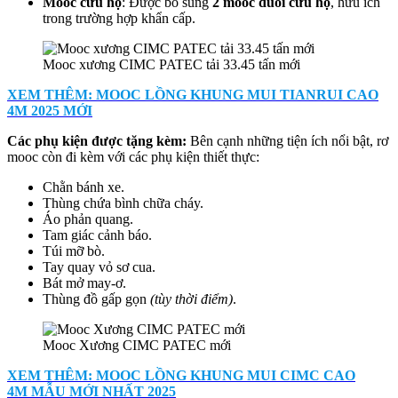
Mooc cứu hộ
: Được bổ sung
2 mooc đuôi cứu hộ
, hữu ích
trong trường hợp khẩn cấp.
Mooc xương CIMC PATEC tải 33.45 tấn mới
XEM THÊM: MOOC LỒNG KHUNG MUI TIANRUI CAO
4M 2025 MỚI
Các phụ kiện được tặng kèm
:
Bên cạnh những tiện ích nổi bật, rơ
mooc còn đi kèm với các phụ kiện thiết thực:
Chằn bánh xe.
Thùng chứa bình chữa cháy.
Áo phản quang.
Tam giác cảnh báo.
Túi mỡ bò.
Tay quay vỏ sơ cua.
Bát mở may-ơ.
Thùng đồ gấp gọn
(tùy thời điểm)
.
Mooc Xương CIMC PATEC mới
XEM THÊM: MOOC LỒNG KHUNG MUI CIMC CAO
4M MẪU MỚI NHẤT 2025