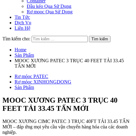
Container
Đầu kéo Qua Sử Dụng
Rơ mooc Qua Sử Dụng
Tin Tức
Dịch Vụ
Liên Hệ
Tìm kiếm cho:
Home
Sản Phẩm
MOOC XƯƠNG PATEC 3 TRỤC 40 FEET TẢI 33.45
TẤN MỚI
Rơ móoc PATEC
Rơ móoc XINHONGDONG
Sản Phẩm
MOOC XƯƠNG PATEC 3 TRỤC 40
FEET TẢI 33.45 TẤN MỚI
MOOC XƯƠNG CIMC PATEC 3 TRỤC 40FT TẢI 33.45 TẤN
MỚI – đáp ứng mọi yêu cầu vận chuyển hàng hóa của các doanh
nghiệp.