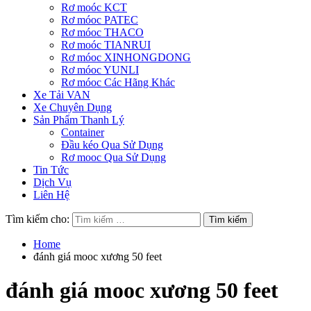
Rơ moóc KCT
Rơ móoc PATEC
Rơ móoc THACO
Rơ moóc TIANRUI
Rơ móoc XINHONGDONG
Rơ móoc YUNLI
Rơ móoc Các Hãng Khác
Xe Tải VAN
Xe Chuyên Dụng
Sản Phẩm Thanh Lý
Container
Đầu kéo Qua Sử Dụng
Rơ mooc Qua Sử Dụng
Tin Tức
Dịch Vụ
Liên Hệ
Tìm kiếm cho:
Home
đánh giá mooc xương 50 feet
đánh giá mooc xương 50 feet