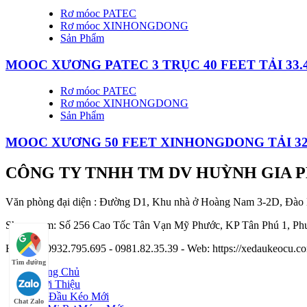
Rơ móoc PATEC
Rơ móoc XINHONGDONG
Sản Phẩm
MOOC XƯƠNG PATEC 3 TRỤC 40 FEET TẢI 33.
Rơ móoc PATEC
Rơ móoc XINHONGDONG
Sản Phẩm
MOOC XƯƠNG 50 FEET XINHONGDONG TẢI 3
CÔNG TY TNHH TM DV HUỲNH GIA 
Văn phòng đại diện : Đường D1, Khu nhà ở Hoàng Nam 3-2D, Đào
Showroom: Số 256 Cao Tốc Tân Vạn Mỹ Phước, KP Tân Phú 1, Phư
Hotline : 0932.795.695 - 0981.82.35.39 - Web: https://xedaukeocu
Tìm đường
Trang Chủ
Giới Thiệu
Xe Đầu Kéo Mới
Chat Zalo