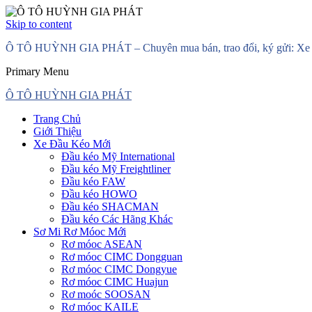
Skip to content
Ô TÔ HUỲNH GIA PHÁT – Chuyên mua bán, trao đổi, ký gửi: Xe đầ
Primary Menu
Ô TÔ HUỲNH GIA PHÁT
Trang Chủ
Giới Thiệu
Xe Đầu Kéo Mới
Đầu kéo Mỹ International
Đầu kéo Mỹ Freightliner
Đầu kéo FAW
Đầu kéo HOWO
Đầu kéo SHACMAN
Đầu kéo Các Hãng Khác
Sơ Mi Rơ Móoc Mới
Rơ móoc ASEAN
Rơ móoc CIMC Dongguan
Rơ móoc CIMC Dongyue
Rơ móoc CIMC Huajun
Rơ moóc SOOSAN
Rơ móoc KAILE