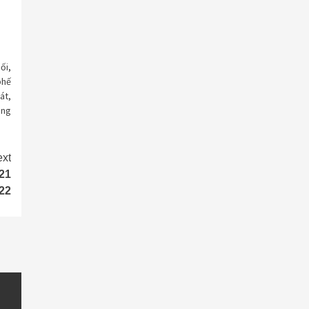
ối
,
phế
át
,
ùng
xt
21
22