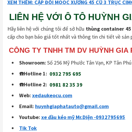
XEM THÊM: CẶP ĐÔI MOOC XƯƠNG 45 CŨ 3 TRỤC CIM
LIÊN HỆ VỚI Ô TÔ HUỲNH G
Hãy liên hệ với chúng tôi để sở hữu
thùng container 45
cấp cho bạn báo giá tốt nhất và thông tin chi tiết về sản
CÔNG TY TNHH TM DV HUỲNH GIA
Showroom:
Số 256 Mỹ Phước Tân Vạn, KP Tân Phú 
☎️Hotline 1:
0932 795 695
☎️Hotline 2:
0981 82 35 39
Web:
xedaukeocu.com
Email:
huynhgiaphatauto@gmail.com
Youtube:
xe đầu kéo mỹ Mr.Diện -0932795695
Tik Tok