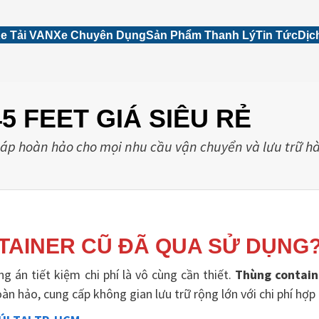
e Tải VAN
Xe Chuyên Dụng
Sản Phẩm Thanh Lý
Tin Tức
Dịc
 FEET GIÁ SIÊU RẺ
háp hoàn hảo cho mọi nhu cầu vận chuyển và lưu trữ h
TAINER CŨ ĐÃ QUA SỬ DỤNG
g án tiết kiệm chi phí là vô cùng cần thiết.
Thùng contain
n hảo, cung cấp không gian lưu trữ rộng lớn với chi phí hợp l