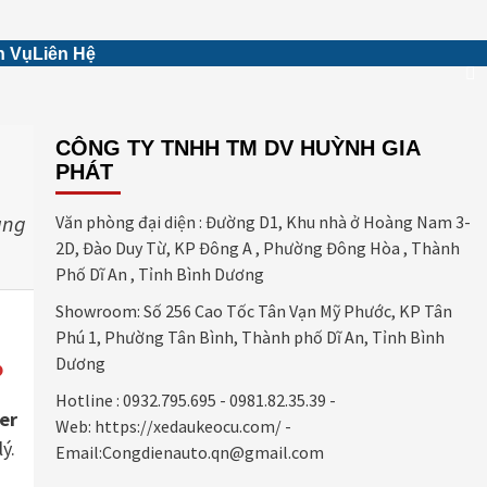
h Vụ
Liên Hệ
CÔNG TY TNHH TM DV HUỲNH GIA
PHÁT
àng
Văn phòng đại diện : Đường D1, Khu nhà ở Hoàng Nam 3-
2D, Đào Duy Từ, KP Đông A , Phường Đông Hòa , Thành
Phố Dĩ An , Tỉnh Bình Dương
Showroom: Số 256 Cao Tốc Tân Vạn Mỹ Phước, KP Tân
Phú 1, Phường Tân Bình, Thành phố Dĩ An, Tỉnh Bình
Dương
?
Hotline : 0932.795.695 - 0981.82.35.39 -
er
Web: https://xedaukeocu.com/ -
ý.
Email:Congdienauto.qn@gmail.com