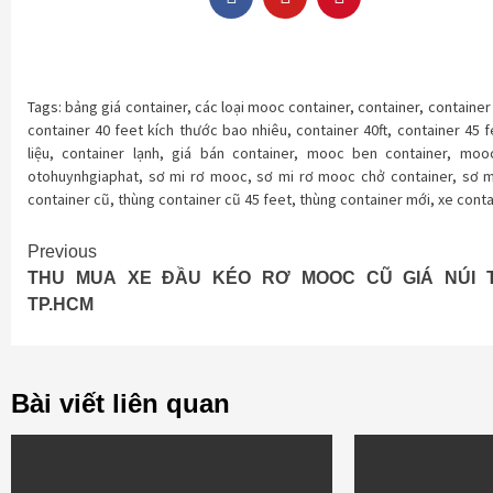
Tags:
bảng giá container
,
các loại mooc container
,
container
,
container
container 40 feet kích thước bao nhiêu
,
container 40ft
,
container 45 f
liệu
,
container lạnh
,
giá bán container
,
mooc ben container
,
mooc
otohuynhgiaphat
,
sơ mi rơ mooc
,
sơ mi rơ mooc chở container
,
sơ m
container cũ
,
thùng container cũ 45 feet
,
thùng container mới
,
xe conta
Continue
Previous
THU MUA XE ĐẦU KÉO RƠ MOOC CŨ GIÁ NÚI T
Reading
TP.HCM
Bài viết liên quan