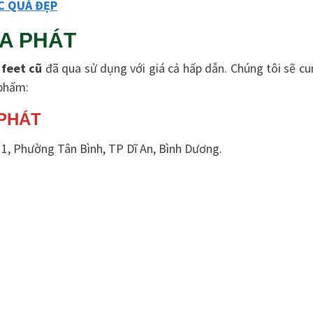
C QUÁ ĐẸP
IA PHÁT
 feet cũ
đã qua sử dụng với giá cả hấp dẫn. Chúng tôi sẽ c
 phẩm:
 PHÁT
1, Phường Tân Bình, TP Dĩ An, Bình Dương.