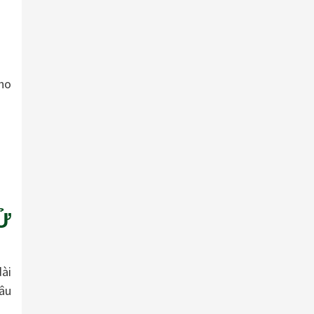
ho
Ử
dài
âu