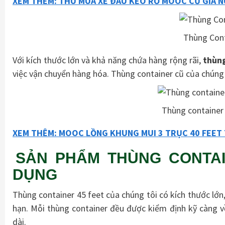
XEM THÊM: THU MUA XE ĐẦU KÉO RƠ MOOC CŨ GIÁ NÚ
Thùng Cont
Với kích thước lớn và khả năng chứa hàng rộng rãi,
thùng
việc vận chuyển hàng hóa. Thùng container cũ của chúng
Thùng container 
XEM THÊM: MOOC LỒNG KHUNG MUI 3 TRỤC 40 FEET 
SẢN PHẨM THÙNG CONTAI
DỤNG
Thùng container 45 feet của chúng tôi có kích thước lớn,
hạn. Mỗi thùng container đều được kiểm định kỹ càng v
dài.