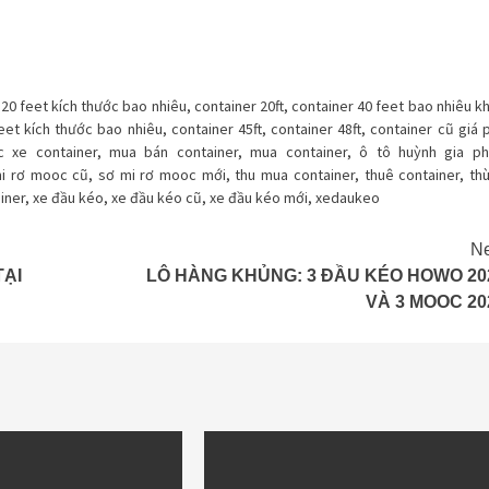
 20 feet kích thước bao nhiêu
,
container 20ft
,
container 40 feet bao nhiêu kh
eet kích thước bao nhiêu
,
container 45ft
,
container 48ft
,
container cũ giá 
 xe container
,
mua bán container
,
mua container
,
ô tô huỳnh gia ph
i rơ mooc cũ
,
sơ mi rơ mooc mới
,
thu mua container
,
thuê container
,
th
iner
,
xe đầu kéo
,
xe đầu kéo cũ
,
xe đầu kéo mới
,
xedaukeo
Ne
ẠI
LÔ HÀNG KHỦNG: 3 ĐẦU KÉO HOWO 20
VÀ 3 MOOC 20