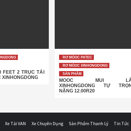
ONGDONG
RƠ MÓOC PATEC
RƠ MÓOC XINHONGDONG
 FEET 2 TRỤC TẢI
SẢN PHẨM
C XINHONGDONG
MOOC MUI LÀ
XINHONGDONG TỰ TRỌ
NẶNG 12.00R20
Xe Tải VAN
Xe Chuyên Dụng
Sản Phẩm Thanh Lý
Tin Tức