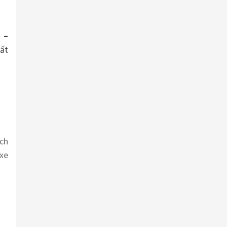
 –
uất
ch
 xe