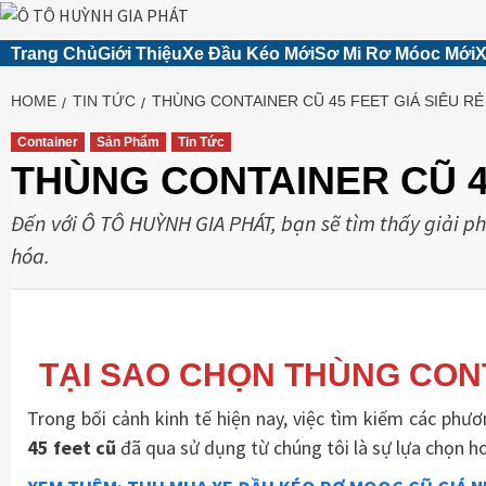
Skip
Trang Chủ
Giới Thiệu
Xe Đầu Kéo Mới
Sơ Mi Rơ Móoc Mới
X
to
content
HOME
TIN TỨC
THÙNG CONTAINER CŨ 45 FEET GIÁ SIÊU RẺ
Container
Sản Phẩm
Tin Tức
THÙNG CONTAINER CŨ 45
Đến với Ô TÔ HUỲNH GIA PHÁT, bạn sẽ tìm thấy giải p
hóa.
TẠI SAO CHỌN THÙNG CON
Trong bối cảnh kinh tế hiện nay, việc tìm kiếm các phươn
45 feet cũ
đã qua sử dụng từ chúng tôi là sự lựa chọn hoà